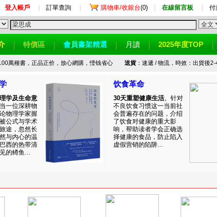
登入帳戶
|
訂單查詢
|
購物車/收銀台
(0)
|
在線留言板
|
付
介
特價區
會員書架精選
月讀
2025年度TOP
100萬種書，正品正价，放心網購，悭钱省心
送貨
：速遞 / 物流，時效：出貨後2-
学
饮食革命
理学及生命意
30天重塑健康生活
。针对
当一位深耕物
不良饮食习惯这一当前社
论物理学家握
会普遍存在的问题，介绍
被公式与学术
了饮食对健康的重大影
旅途，忽然长
响，帮助读者学会正确选
然与内心的温
择健康的食品，防止陷入
巴西的热带清
虚假营销的陷阱...
的鳟鱼...