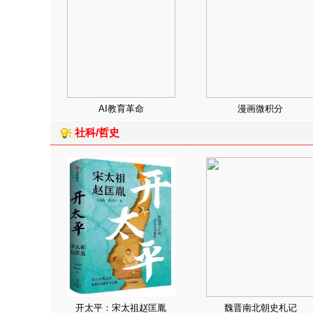
AI教育革命
漫画微积分
社科/哲史
开太平：宋太祖赵匡胤
魏晋南北朝史札记