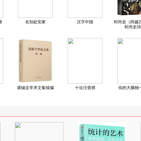
册
在别处安家
汉字中国
时尚史（跨越2
时尚史诗
裘锡圭学术文集续编
十论汪曾祺
你的大脑独