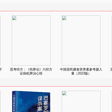
下
思考经方：《伤寒论》六经方
中国居民膳食营养素参考摄入
证病机辨治心悟
量（2023版）