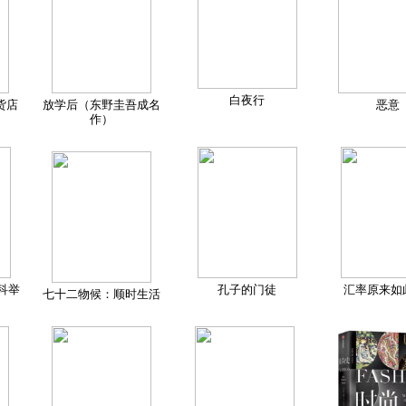
白夜行
货店
放学后（东野圭吾成名
恶意
作）
科举
孔子的门徒
汇率原来如
七十二物候：顺时生活