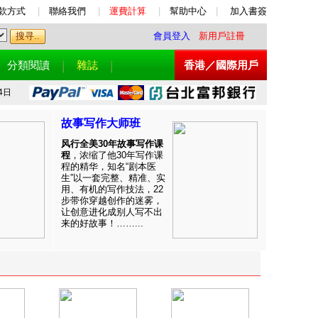
款方式
|
聯絡我們
|
運費計算
|
幫助中心
|
加入書簽
會員登入
新用戶註冊
分類閱讀
雜誌
香港／國際用戶
4日
故事写作大师班
风行全美30年故事写作课
程
，浓缩了他30年写作课
程的精华，知名“剧本医
生”以一套完整、精准、实
用、有机的写作技法，22
步带你穿越创作的迷雾，
让创意进化成别人写不出
来的好故事！……...