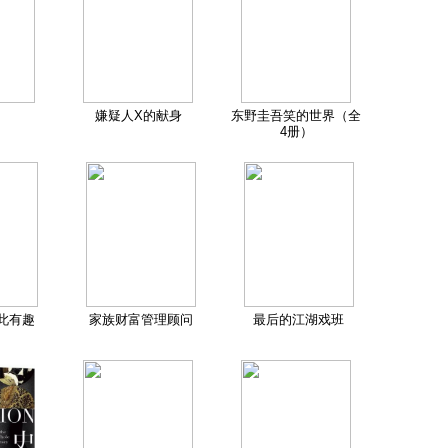
嫌疑人X的献身
东野圭吾笑的世界（全
4册）
此有趣
家族财富管理顾问
最后的江湖戏班