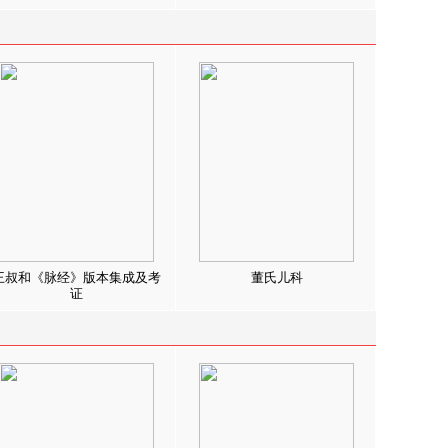
王叔和《脉经》版本集成及考
董氏儿科
证