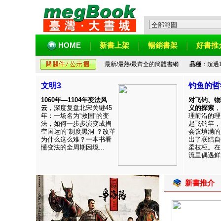
HOME
新書上架
暢銷書架
好書推
最新/最熱/最齊全的簡體書網
品種
：超過
文明3
钓鱼的哲
1060年—1104年变法风
对飞钓、物
云
，深度复盘北宋关键45
义的探索
，
年：一场名为“救国”的变
理前沿的理
法，如何一步步演变成掏
起飞钓竿，
空国运的“制度黑洞”？改革
会议填满的
为什么这么难？一本书看
出了联结自
懂变法的全周期困境...
柔枝桠。在
流里偶遇鲜见
新書推介