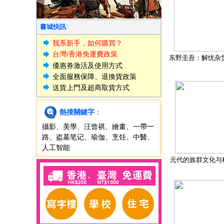
書城快訊
我系新手，如何購買？
台灣/香港免運費政策
东野圭吾：解忧杂
優惠券激活及使用方式
全面服務保障、退換貨政策
送貨上門及超商取貨方式
熱搜關鍵字
：
攝影
、
美學
、
汪曾祺
、
繪畫
、
一帶一
路
、
盗墓笔记
、
瑜伽
、
烹饪
、
中醫
、
人工智能
元代的族群文化与