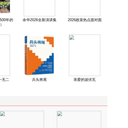
500年的
余华2026全新演讲集
2026政策热点面对面
）
一无二
兵头将尾
亲爱的波伏瓦