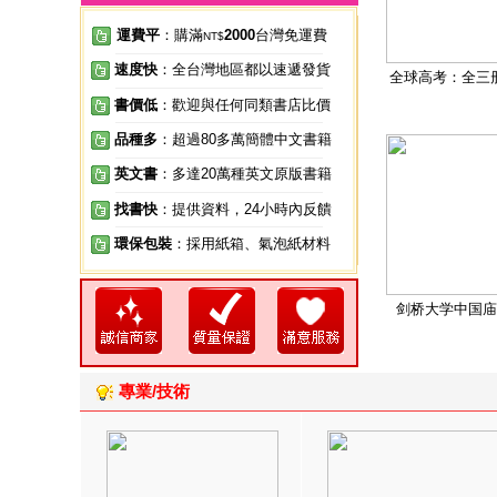
運費平
：購滿
2000
台灣免運費
NT$
速度快
：全台灣地區都以速遞發貨
全球高考：全三
書價低
：歡迎與任何同類書店比價
品種多
：超過80多萬簡體中文書籍
英文書
：多達20萬種英文原版書籍
找書快
：提供資料，24小時內反饋
環保包裝
：採用紙箱、氣泡紙材料
剑桥大学中国庙
專業/技術