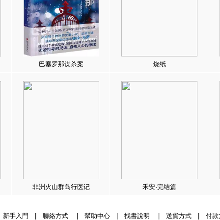
巴塞罗那谋杀案
烧纸
非洲火山群岛行医记
禾安·完结篇
|
新手入門
|
聯絡方式
|
幫助中心
|
找書說明
|
送貨方式
|
付款