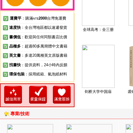
運費平
：購滿
2000
台灣免運費
NT$
速度快
：全台灣地區都以速遞發貨
全球高考：全三册
書價低
：歡迎與任何同類書店比價
品種多
：超過80多萬簡體中文書籍
英文書
：多達20萬種英文原版書籍
找書快
：提供資料，24小時內反饋
環保包裝
：採用紙箱、氣泡紙材料
剑桥大学中国庙
裘
專業/技術