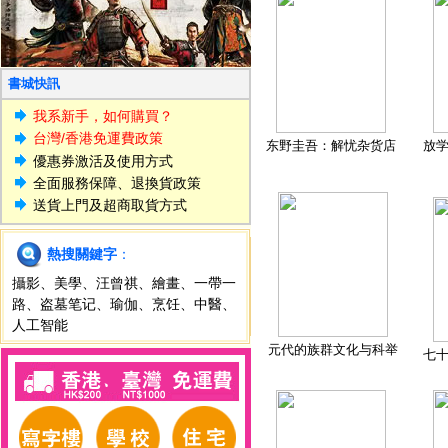
書城快訊
我系新手，如何購買？
台灣/香港免運費政策
东野圭吾：解忧杂货店
放
優惠券激活及使用方式
全面服務保障、退換貨政策
送貨上門及超商取貨方式
熱搜關鍵字
：
攝影
、
美學
、
汪曾祺
、
繪畫
、
一帶一
路
、
盗墓笔记
、
瑜伽
、
烹饪
、
中醫
、
人工智能
元代的族群文化与科举
七