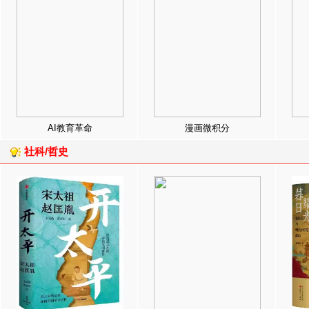
AI教育革命
漫画微积分
社科/哲史