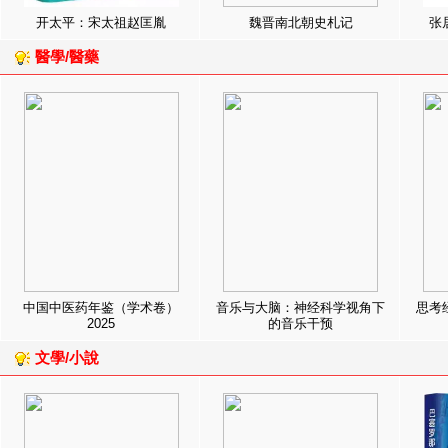
开太平：宋太祖赵匡胤
魏晋南北朝史札记
张
醫學/醫藥
中国中医药年鉴（学术卷）
音乐与大脑：神经科学视角下
思考
2025
的音乐干预
文學/小說