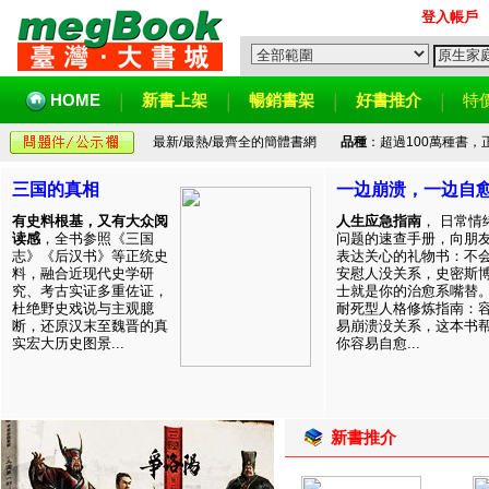
登入帳戶
HOME
新書上架
暢銷書架
好書推介
特
最新/最熱/最齊全的簡體書網
品種
：超過100萬種書
三国的真相
一边崩溃，一边自
有史料根基，又有大众阅
人生应急指南
， 日常情
读感
，全书参照《三国
问题的速查手册，向朋
志》《后汉书》等正统史
表达关心的礼物书：不
料，融合近现代史学研
安慰人没关系，史密斯
究、考古实证多重佐证，
士就是你的治愈系嘴替
杜绝野史戏说与主观臆
耐死型人格修炼指南：
断，还原汉末至魏晋的真
易崩溃没关系，这本书
实宏大历史图景...
你容易自愈...
新書推介