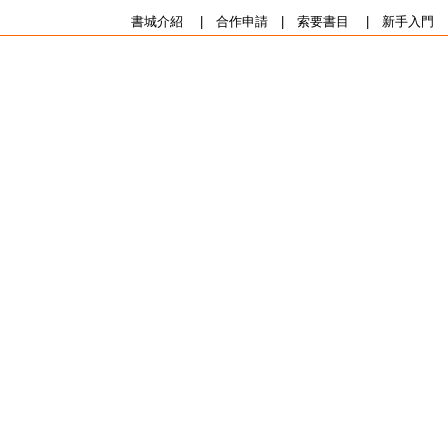
書城介紹
|
合作申請
|
索要書目
|
新手入門