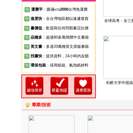
運費平
：購滿
2000
台灣免運費
NT$
速度快
：全台灣地區都以速遞發貨
全球高考：全三
書價低
：歡迎與任何同類書店比價
品種多
：超過80多萬簡體中文書籍
英文書
：多達20萬種英文原版書籍
找書快
：提供資料，24小時內反饋
環保包裝
：採用紙箱、氣泡紙材料
剑桥大学中国庙
專業/技術