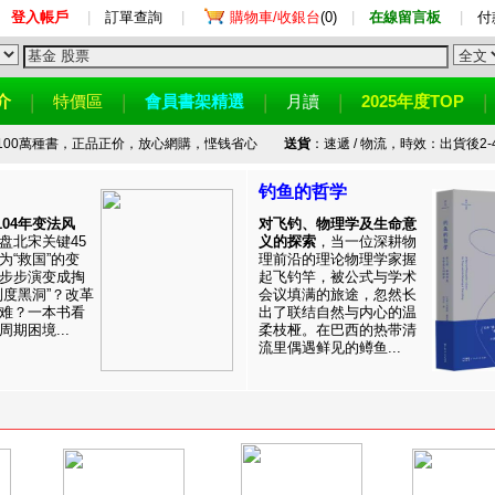
登入帳戶
|
訂單查詢
|
購物車/收銀台
(0)
|
在線留言板
|
付
介
特價區
會員書架精選
月讀
2025年度TOP
100萬種書，正品正价，放心網購，悭钱省心
送貨
：速遞 / 物流，時效：出貨後2-
钓鱼的哲学
1104年变法风
对飞钓、物理学及生命意
盘北宋关键45
义的探索
，当一位深耕物
为“救国”的变
理前沿的理论物理学家握
步步演变成掏
起飞钓竿，被公式与学术
制度黑洞”？改革
会议填满的旅途，忽然长
难？一本书看
出了联结自然与内心的温
期困境...
柔枝桠。在巴西的热带清
流里偶遇鲜见的鳟鱼...