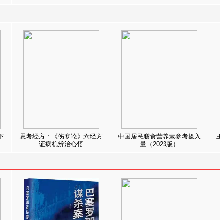
下
思考经方：《伤寒论》六经方
中国居民膳食营养素参考摄入
证病机辨治心悟
量（2023版）