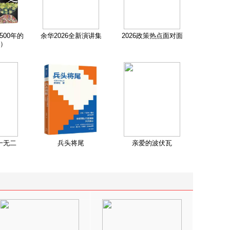
500年的
余华2026全新演讲集
2026政策热点面对面
）
一无二
兵头将尾
亲爱的波伏瓦