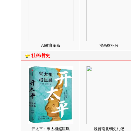
AI教育革命
漫画微积分
社科/哲史
开太平：宋太祖赵匡胤
魏晋南北朝史札记