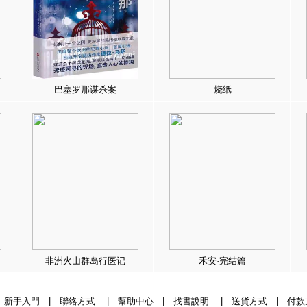
巴塞罗那谋杀案
烧纸
非洲火山群岛行医记
禾安·完结篇
|
新手入門
|
聯絡方式
|
幫助中心
|
找書說明
|
送貨方式
|
付款