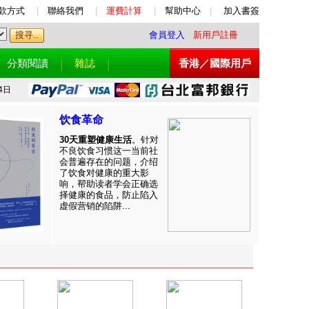
款方式
|
聯絡我們
|
運費計算
|
幫助中心
|
加入書簽
會員登入
新用戶註冊
分類閱讀
雜誌
香港／國際用戶
4日
饮食革命
30天重塑健康生活
。针对
不良饮食习惯这一当前社
会普遍存在的问题，介绍
了饮食对健康的重大影
响，帮助读者学会正确选
择健康的食品，防止陷入
虚假营销的陷阱...