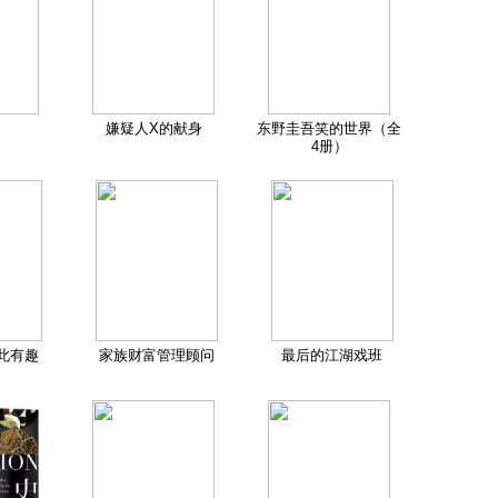
嫌疑人X的献身
东野圭吾笑的世界（全
4册）
此有趣
家族财富管理顾问
最后的江湖戏班