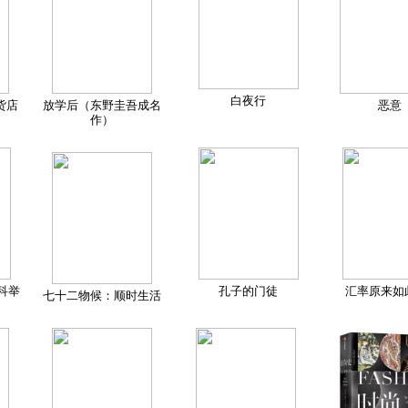
白夜行
货店
放学后（东野圭吾成名
恶意
作）
科举
孔子的门徒
汇率原来如
七十二物候：顺时生活