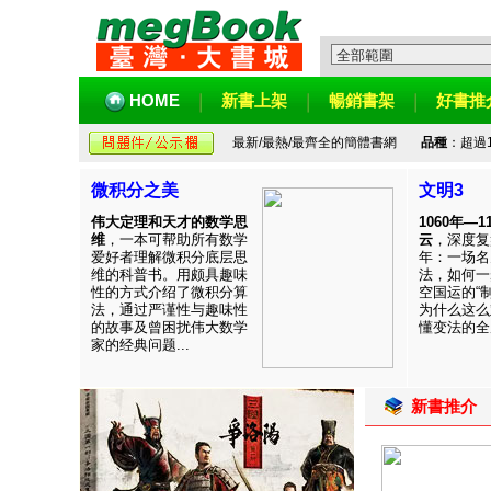
HOME
新書上架
暢銷書架
好書推
最新/最熱/最齊全的簡體書網
品種
：超過
微积分之美
文明3
伟大定理和天才的数学思
1060年—
维
，一本可帮助所有数学
云
，深度复
爱好者理解微积分底层思
年：一场名
维的科普书。用颇具趣味
法，如何一
性的方式介绍了微积分算
空国运的“
法，通过严谨性与趣味性
为什么这么
的故事及曾困扰伟大数学
懂变法的全周
家的经典问题...
新書推介