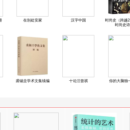
册
在别处安家
汉字中国
时尚史（跨越2
时尚史诗
裘锡圭学术文集续编
十论汪曾祺
你的大脑独