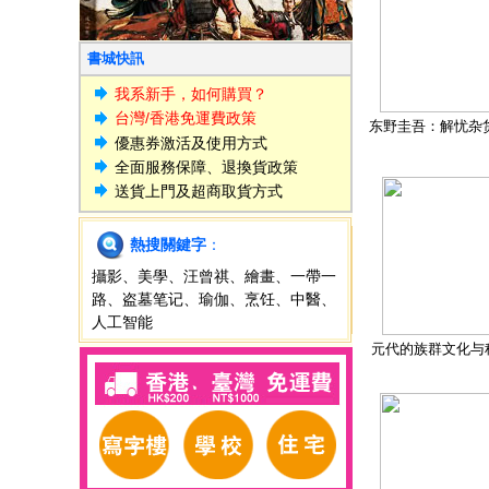
書城快訊
我系新手，如何購買？
台灣/香港免運費政策
东野圭吾：解忧杂
優惠券激活及使用方式
全面服務保障、退換貨政策
送貨上門及超商取貨方式
熱搜關鍵字
：
攝影
、
美學
、
汪曾祺
、
繪畫
、
一帶一
路
、
盗墓笔记
、
瑜伽
、
烹饪
、
中醫
、
人工智能
元代的族群文化与