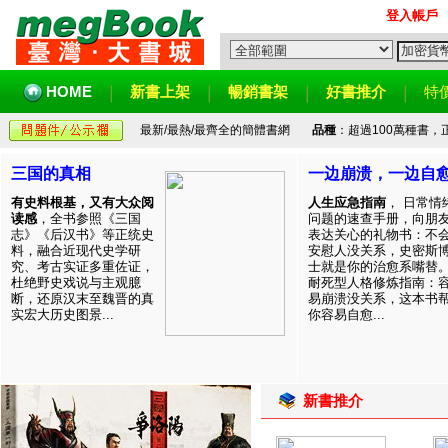
登入帳戶
HOME
新書上架
暢銷書架
好書推介
特
最新/最熱/最齊全的簡體書網
品種
：超過100萬種書
三国的真相
一边崩溃，一边自
有史料根基，又有大众阅
人生应急指南
， 日常情
读感
，全书参照《三国
问题的速查手册，向朋
志》《后汉书》等正统史
表达关心的礼物书：不
料，融合近现代史学研
安慰人没关系，史密斯
究、考古实证多重佐证，
士就是你的治愈系嘴替
杜绝野史戏说与主观臆
耐死型人格修炼指南：
断，还原汉末至魏晋的真
易崩溃没关系，这本书
实宏大历史图景...
你容易自愈...
新書推介