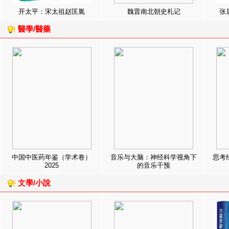
开太平：宋太祖赵匡胤
魏晋南北朝史札记
张
醫學/醫藥
中国中医药年鉴（学术卷）
音乐与大脑：神经科学视角下
思考
2025
的音乐干预
文學/小說