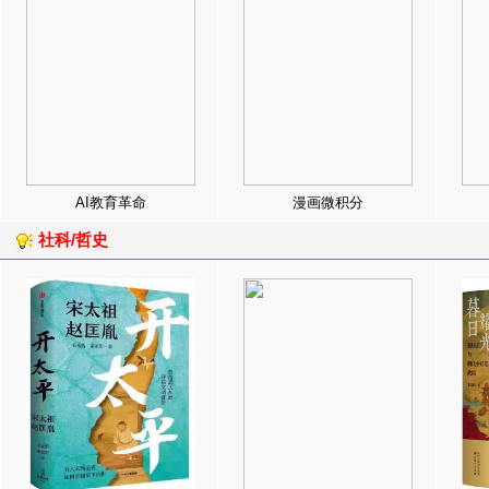
AI教育革命
漫画微积分
社科/哲史