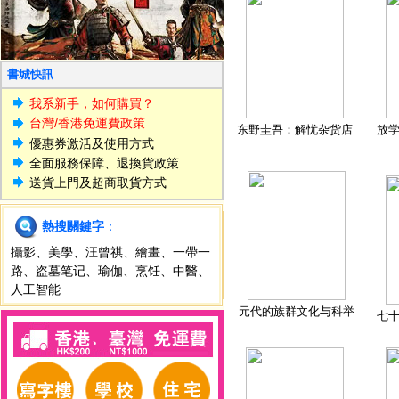
書城快訊
我系新手，如何購買？
台灣/香港免運費政策
东野圭吾：解忧杂货店
放
優惠券激活及使用方式
全面服務保障、退換貨政策
送貨上門及超商取貨方式
熱搜關鍵字
：
攝影
、
美學
、
汪曾祺
、
繪畫
、
一帶一
路
、
盗墓笔记
、
瑜伽
、
烹饪
、
中醫
、
人工智能
元代的族群文化与科举
七