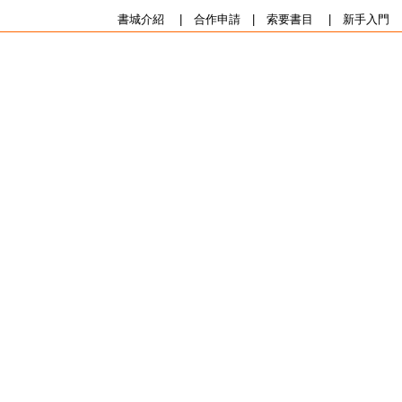
書城介紹
|
合作申請
|
索要書目
|
新手入門