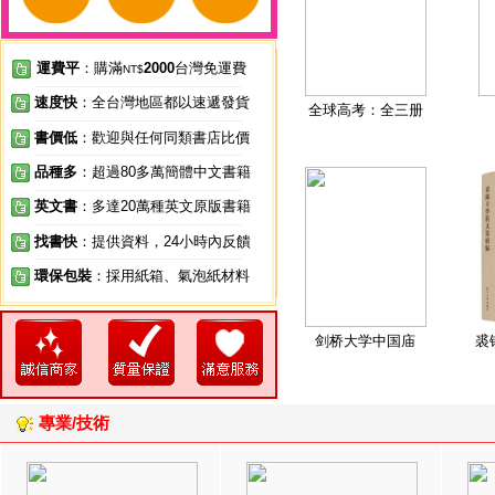
運費平
：購滿
2000
台灣免運費
NT$
速度快
：全台灣地區都以速遞發貨
全球高考：全三册
書價低
：歡迎與任何同類書店比價
品種多
：超過80多萬簡體中文書籍
英文書
：多達20萬種英文原版書籍
找書快
：提供資料，24小時內反饋
環保包裝
：採用紙箱、氣泡紙材料
剑桥大学中国庙
裘
專業/技術