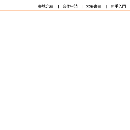
書城介紹
|
合作申請
|
索要書目
|
新手入門