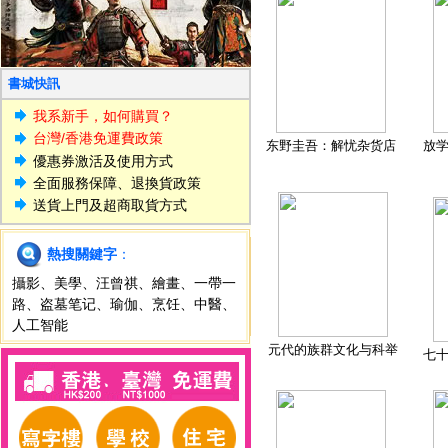
書城快訊
我系新手，如何購買？
台灣/香港免運費政策
东野圭吾：解忧杂货店
放
優惠券激活及使用方式
全面服務保障、退換貨政策
送貨上門及超商取貨方式
熱搜關鍵字
：
攝影
、
美學
、
汪曾祺
、
繪畫
、
一帶一
路
、
盗墓笔记
、
瑜伽
、
烹饪
、
中醫
、
人工智能
元代的族群文化与科举
七