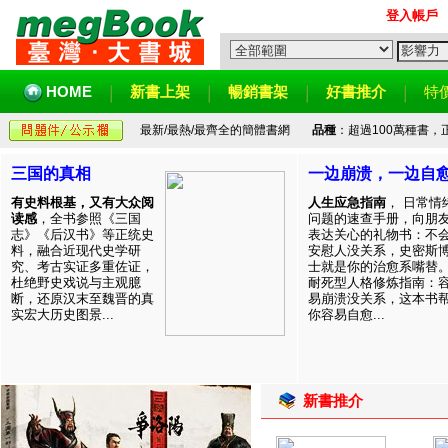
登入帳戶
HOME
新書上架
暢銷書架
好書推介
特
最新/最熱/最齊全的簡體書網
品種
：超過100萬種書
三国的真相
一边崩溃，一边自
有史料根基，又有大众阅
人生应急指南
， 日常情
读感
，全书参照《三国
问题的速查手册，向朋
志》《后汉书》等正统史
表达关心的礼物书：不
料，融合近现代史学研
安慰人没关系，史密斯
究、考古实证多重佐证，
士就是你的治愈系嘴替
杜绝野史戏说与主观臆
耐死型人格修炼指南：
断，还原汉末至魏晋的真
易崩溃没关系，这本书
实宏大历史图景...
你容易自愈...
新書推介