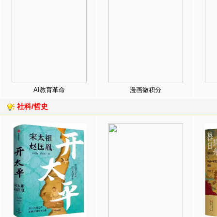
AI教育革命
漫画微积分
社科/哲史