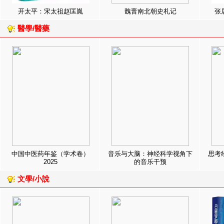
开太平：宋太祖赵匡胤
魏晋南北朝史札记
张
醫學/醫藥
中国中医药年鉴（学术卷）
音乐与大脑：神经科学视角下
思考
2025
的音乐干预
文學/小說