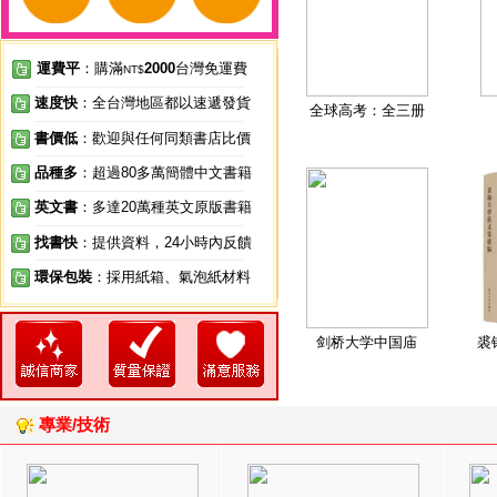
運費平
：購滿
2000
台灣免運費
NT$
速度快
：全台灣地區都以速遞發貨
全球高考：全三册
書價低
：歡迎與任何同類書店比價
品種多
：超過80多萬簡體中文書籍
英文書
：多達20萬種英文原版書籍
找書快
：提供資料，24小時內反饋
環保包裝
：採用紙箱、氣泡紙材料
剑桥大学中国庙
裘
專業/技術