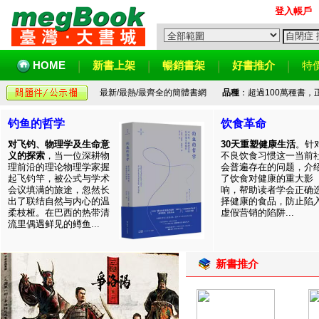
登入帳戶
HOME
新書上架
暢銷書架
好書推介
特
最新/最熱/最齊全的簡體書網
品種
：超過100萬種書
钓鱼的哲学
饮食革命
对飞钓、物理学及生命意
30天重塑健康生活
。针
义的探索
，当一位深耕物
不良饮食习惯这一当前
理前沿的理论物理学家握
会普遍存在的问题，介
起飞钓竿，被公式与学术
了饮食对健康的重大影
会议填满的旅途，忽然长
响，帮助读者学会正确
出了联结自然与内心的温
择健康的食品，防止陷
柔枝桠。在巴西的热带清
虚假营销的陷阱...
流里偶遇鲜见的鳟鱼...
新書推介