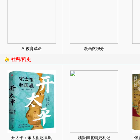
AI教育革命
漫画微积分
社科/哲史
开太平：宋太祖赵匡胤
魏晋南北朝史札记
张