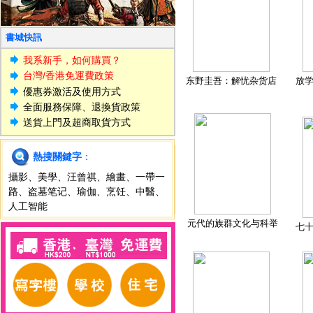
書城快訊
我系新手，如何購買？
台灣/香港免運費政策
东野圭吾：解忧杂货店
放
優惠券激活及使用方式
全面服務保障、退換貨政策
送貨上門及超商取貨方式
熱搜關鍵字
：
攝影
、
美學
、
汪曾祺
、
繪畫
、
一帶一
路
、
盗墓笔记
、
瑜伽
、
烹饪
、
中醫
、
人工智能
元代的族群文化与科举
七