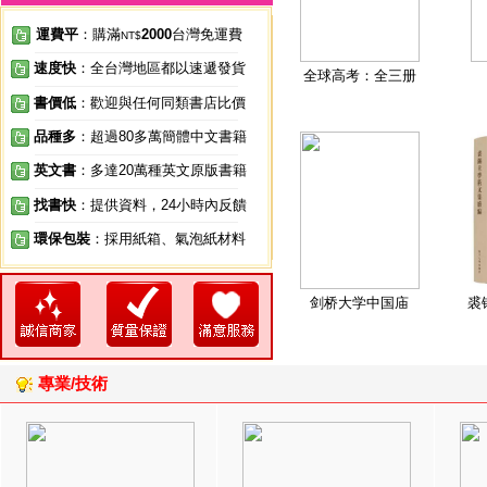
運費平
：購滿
2000
台灣免運費
NT$
速度快
：全台灣地區都以速遞發貨
全球高考：全三册
書價低
：歡迎與任何同類書店比價
品種多
：超過80多萬簡體中文書籍
英文書
：多達20萬種英文原版書籍
找書快
：提供資料，24小時內反饋
環保包裝
：採用紙箱、氣泡紙材料
剑桥大学中国庙
裘
專業/技術