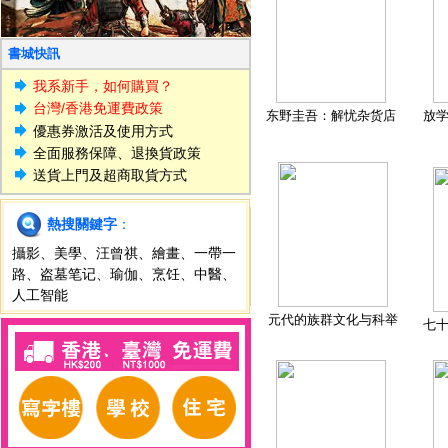
書城快訊
我系新手，如何購買？
台灣/香港免運費政策
东野圭吾：解忧杂货店
放
優惠券激活及使用方式
全面服務保障、退換貨政策
送貨上門及超商取貨方式
熱搜關鍵字
：
攝影
、
美學
、
汪曾祺
、
繪畫
、
一帶一
路
、
盗墓笔记
、
瑜伽
、
烹饪
、
中醫
、
人工智能
元代的族群文化与科举
七