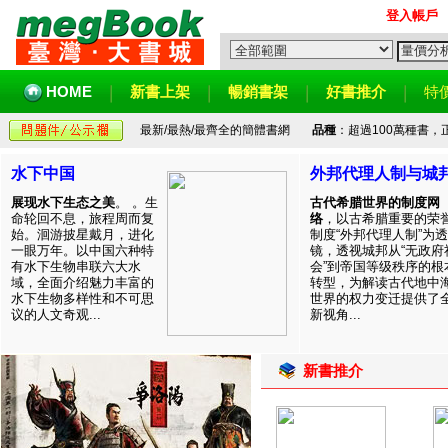
登入帳戶
HOME
新書上架
暢銷書架
好書推介
特
最新/最熱/最齊全的簡體書網
品種
：超過100萬種書
水下中国
外邦代理人制与城
展现水下生态之美
。 。生
古代希腊世界的制度网
命轮回不息，旅程周而复
络
，以古希腊重要的荣
始。洄游披星戴月，进化
制度“外邦代理人制”为透
一眼万年。以中国六种特
镜，透视城邦从“无政府
有水下生物串联六大水
会”到帝国等级秩序的根
域，全面介绍魅力丰富的
转型，为解读古代地中
水下生物多样性和不可思
世界的权力变迁提供了
议的人文奇观...
新视角...
新書推介