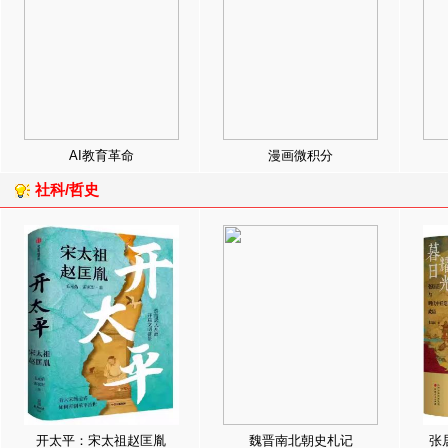
AI教育革命
漫画微积分
社科/哲史
开太平：宋太祖赵匡胤
魏晋南北朝史札记
张