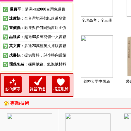
運費平
：購滿
2000
台灣免運費
NT$
速度快
：全台灣地區都以速遞發貨
全球高考：全三册
書價低
：歡迎與任何同類書店比價
品種多
：超過80多萬簡體中文書籍
英文書
：多達20萬種英文原版書籍
找書快
：提供資料，24小時內反饋
環保包裝
：採用紙箱、氣泡紙材料
剑桥大学中国庙
裘
專業/技術