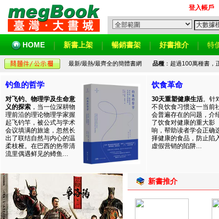
登入帳戶
HOME
新書上架
暢銷書架
好書推介
特
最新/最熱/最齊全的簡體書網
品種
：超過100萬種書
钓鱼的哲学
饮食革命
对飞钓、物理学及生命意
30天重塑健康生活
。针
义的探索
，当一位深耕物
不良饮食习惯这一当前
理前沿的理论物理学家握
会普遍存在的问题，介
起飞钓竿，被公式与学术
了饮食对健康的重大影
会议填满的旅途，忽然长
响，帮助读者学会正确
出了联结自然与内心的温
择健康的食品，防止陷
柔枝桠。在巴西的热带清
虚假营销的陷阱...
流里偶遇鲜见的鳟鱼...
新書推介