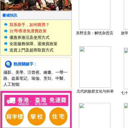
書城快訊
我系新手，如何購買？
台灣/香港免運費政策
东野圭吾：解忧杂货店
放
優惠券激活及使用方式
全面服務保障、退換貨政策
送貨上門及超商取貨方式
熱搜關鍵字
：
攝影
、
美學
、
汪曾祺
、
繪畫
、
一帶一
路
、
盗墓笔记
、
瑜伽
、
烹饪
、
中醫
、
人工智能
元代的族群文化与科举
七