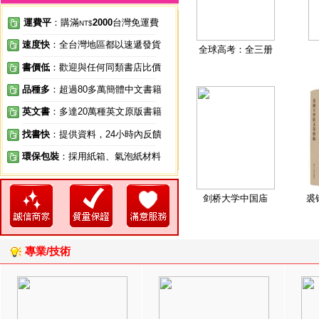
運費平
：購滿
2000
台灣免運費
NT$
速度快
：全台灣地區都以速遞發貨
全球高考：全三册
書價低
：歡迎與任何同類書店比價
品種多
：超過80多萬簡體中文書籍
英文書
：多達20萬種英文原版書籍
找書快
：提供資料，24小時內反饋
環保包裝
：採用紙箱、氣泡紙材料
剑桥大学中国庙
裘
專業/技術