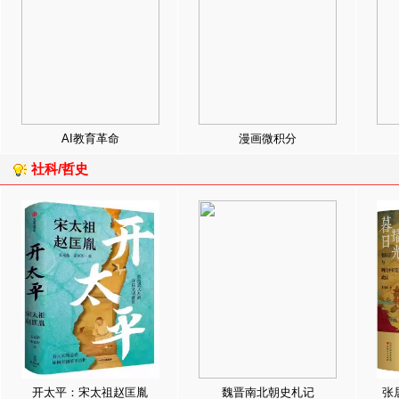
AI教育革命
漫画微积分
社科/哲史
开太平：宋太祖赵匡胤
魏晋南北朝史札记
张