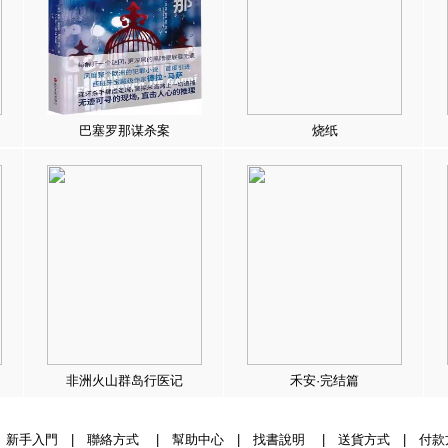
巴塞罗那谋杀案
烧纸
非洲火山群岛行医记
禾安·完结篇
|
新手入門
|
聯絡方式
|
幫助中心
|
找書說明
|
送貨方式
|
付款