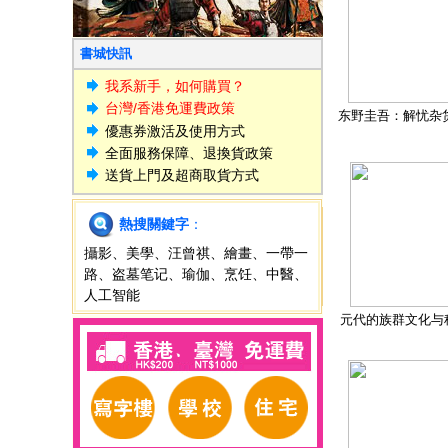
書城快訊
我系新手，如何購買？
台灣/香港免運費政策
东野圭吾：解忧杂
優惠券激活及使用方式
全面服務保障、退換貨政策
送貨上門及超商取貨方式
熱搜關鍵字
：
攝影
、
美學
、
汪曾祺
、
繪畫
、
一帶一
路
、
盗墓笔记
、
瑜伽
、
烹饪
、
中醫
、
人工智能
元代的族群文化与