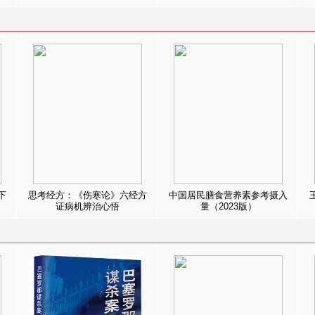
下
思考经方：《伤寒论》六经方
中国居民膳食营养素参考摄入
证病机辨治心悟
量（2023版）