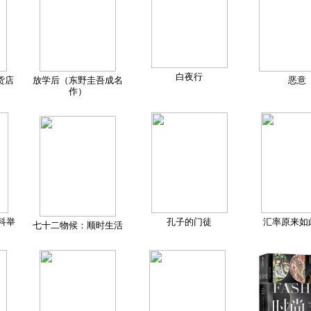
白夜行
货店
放学后（东野圭吾成名
恶意
作）
科举
孔子的门徒
汇率原来如
七十二物候：顺时生活