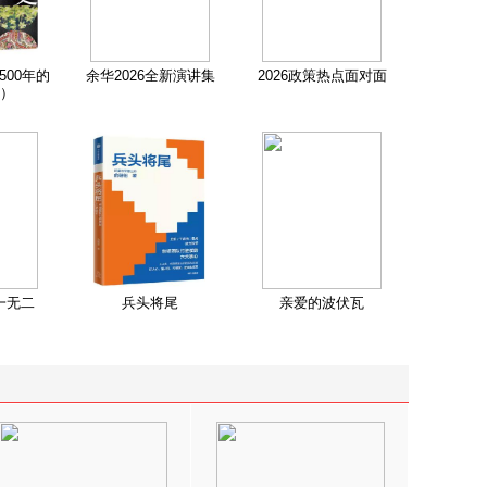
500年的
余华2026全新演讲集
2026政策热点面对面
）
一无二
兵头将尾
亲爱的波伏瓦