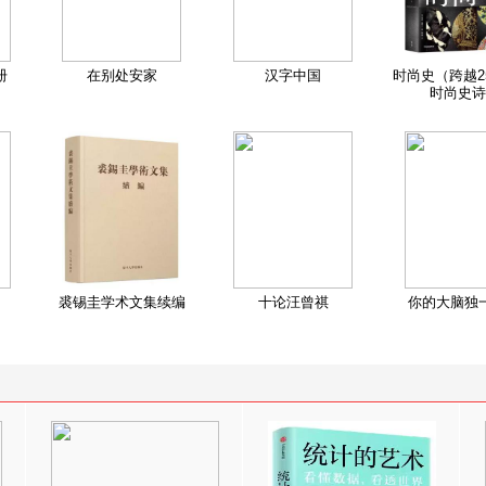
册
在别处安家
汉字中国
时尚史（跨越2
时尚史诗
裘锡圭学术文集续编
十论汪曾祺
你的大脑独