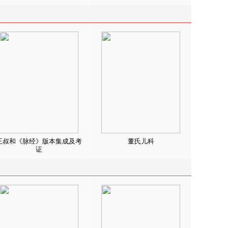
王叔和《脉经》版本集成及考
董氏儿科
证