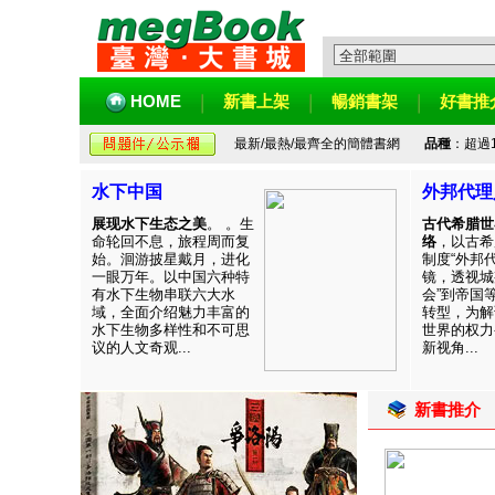
HOME
新書上架
暢銷書架
好書推
最新/最熱/最齊全的簡體書網
品種
：超過
水下中国
外邦代理
展现水下生态之美
。 。生
古代希腊世
命轮回不息，旅程周而复
络
，以古希
始。洄游披星戴月，进化
制度“外邦
一眼万年。以中国六种特
镜，透视城
有水下生物串联六大水
会”到帝国
域，全面介绍魅力丰富的
转型，为解
水下生物多样性和不可思
世界的权力
议的人文奇观...
新视角...
新書推介