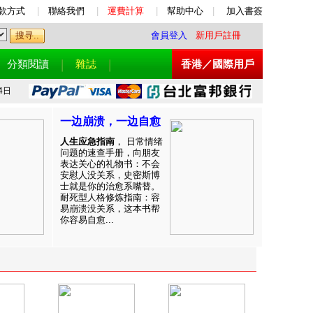
款方式
|
聯絡我們
|
運費計算
|
幫助中心
|
加入書簽
會員登入
新用戶註冊
分類閱讀
雜誌
香港／國際用戶
4日
一边崩溃，一边自愈
人生应急指南
， 日常情绪
问题的速查手册，向朋友
表达关心的礼物书：不会
安慰人没关系，史密斯博
士就是你的治愈系嘴替。
耐死型人格修炼指南：容
易崩溃没关系，这本书帮
你容易自愈...