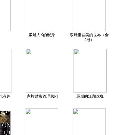
嫌疑人X的献身
东野圭吾笑的世界（全
4册）
此有趣
家族财富管理顾问
最后的江湖戏班