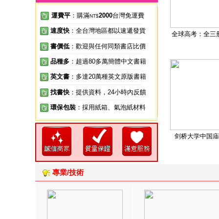
運費平
：購滿
2000
台灣免運費
NT$
速度快
：全台灣地區都以速遞發貨
全球高考：全三
書價低
：歡迎與任何同類書店比價
品種多
：超過80多萬簡體中文書籍
英文書
：多達20萬種英文原版書籍
找書快
：提供資料，24小時內反饋
環保包裝
：採用紙箱、氣泡紙材料
剑桥大学中国庙
專業/技術