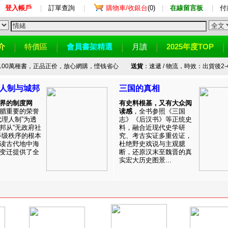
登入帳戶
|
訂單查詢
|
購物車/收銀台
(0)
|
在線留言板
|
付
介
特價區
會員書架精選
月讀
2025年度TOP
100萬種書，正品正价，放心網購，悭钱省心
送貨
：速遞 / 物流，時效：出貨後2-
人制与城邦
三国的真相
界的制度网
有史料根基，又有大众阅
腊重要的荣誉
读感
，全书参照《三国
代理人制”为透
志》《后汉书》等正统史
邦从“无政府社
料，融合近现代史学研
等级秩序的根本
究、考古实证多重佐证，
读古代地中海
杜绝野史戏说与主观臆
变迁提供了全
断，还原汉末至魏晋的真
实宏大历史图景...