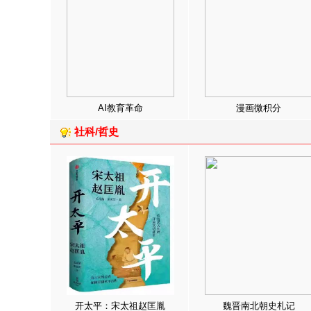
AI教育革命
漫画微积分
社科/哲史
开太平：宋太祖赵匡胤
魏晋南北朝史札记