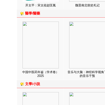
开太平：宋太祖赵匡胤
魏晋南北朝史札记
醫學/醫藥
中国中医药年鉴（学术卷）
音乐与大脑：神经科学视角
2025
的音乐干预
文學/小說