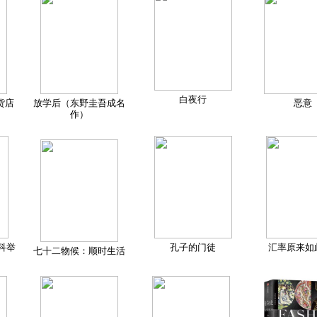
白夜行
货店
放学后（东野圭吾成名
恶意
作）
科举
孔子的门徒
汇率原来如
七十二物候：顺时生活