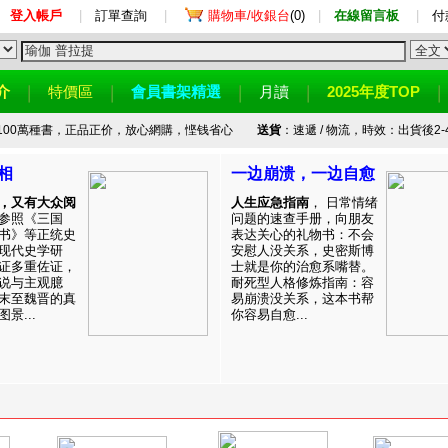
登入帳戶
|
訂單查詢
|
購物車/收銀台
(0)
|
在線留言板
|
付
介
特價區
會員書架精選
月讀
2025年度TOP
100萬種書，正品正价，放心網購，悭钱省心
送貨
：速遞 / 物流，時效：出貨後2-
相
一边崩溃，一边自愈
，又有大众阅
人生应急指南
， 日常情绪
参照《三国
问题的速查手册，向朋友
书》等正统史
表达关心的礼物书：不会
现代史学研
安慰人没关系，史密斯博
证多重佐证，
士就是你的治愈系嘴替。
说与主观臆
耐死型人格修炼指南：容
末至魏晋的真
易崩溃没关系，这本书帮
景...
你容易自愈...