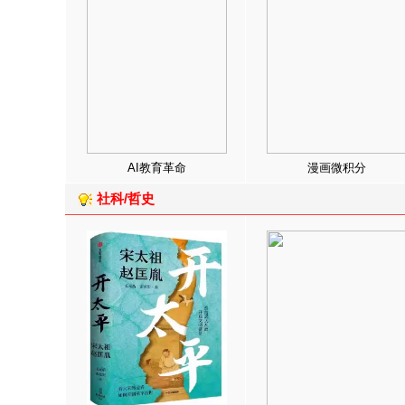
AI教育革命
漫画微积分
社科/哲史