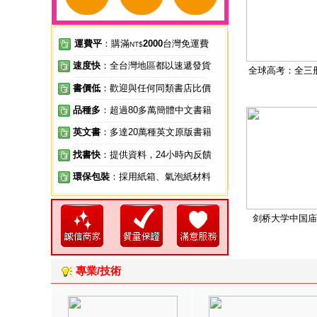
運費平
：購滿
2000
台灣免運費
NT$
速度快
：全台灣地區都以速遞發貨
全球高考：全三
書價低
：歡迎與任何同類書店比價
品種多
：超過80多萬簡體中文書籍
英文書
：多達20萬種英文原版書籍
找書快
：提供資料，24小時內反饋
環保包裝
：採用紙箱、氣泡紙材料
剑桥大学中国庙
專業/技術