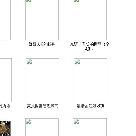
嫌疑人X的献身
东野圭吾笑的世界（全
4册）
此有趣
家族财富管理顾问
最后的江湖戏班