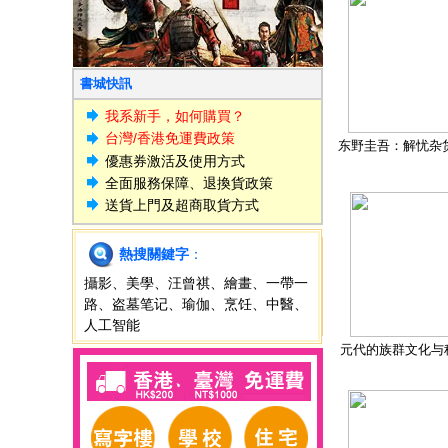
書城快訊
我系新手，如何購買？
台灣/香港免運費政策
东野圭吾：解忧杂
優惠券激活及使用方式
全面服務保障、退換貨政策
送貨上門及超商取貨方式
熱搜關鍵字
：
攝影
、
美學
、
汪曾祺
、
繪畫
、
一帶一
路
、
盗墓笔记
、
瑜伽
、
烹饪
、
中醫
、
人工智能
元代的族群文化与