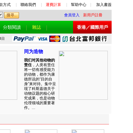
款方式
|
聯絡我們
|
運費計算
|
幫助中心
|
加入書簽
會員登入
新用戶註冊
分類閱讀
雜誌
香港／國際用戶
4日
同为造物
我们对其他动物的
责任
，人类有责任
将一切有感受能力
的动物，都作为康
德所说的“目的自
身”来对待。集中呈
现了科斯嘉德关于
动物议题的核心研
究成果，也是动物
伦理领域的重要著
作。...