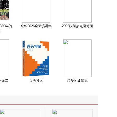
500年的
余华2026全新演讲集
2026政策热点面对面
）
一无二
兵头将尾
亲爱的波伏瓦