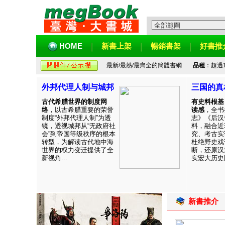
HOME
新書上架
暢銷書架
好書推
最新/最熱/最齊全的簡體書網
品種
：超過
外邦代理人制与城邦
三国的真
古代希腊世界的制度网
有史料根基
络
，以古希腊重要的荣誉
读感
，全书
制度“外邦代理人制”为透
志》《后汉
镜，透视城邦从“无政府社
料，融合近
会”到帝国等级秩序的根本
究、考古实
转型，为解读古代地中海
杜绝野史戏
世界的权力变迁提供了全
断，还原汉
新视角...
实宏大历史图
新書推介