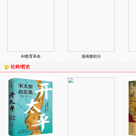
AI教育革命
漫画微积分
社科/哲史