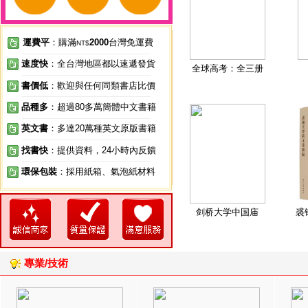
運費平
：購滿
2000
台灣免運費
NT$
速度快
：全台灣地區都以速遞發貨
全球高考：全三册
書價低
：歡迎與任何同類書店比價
品種多
：超過80多萬簡體中文書籍
英文書
：多達20萬種英文原版書籍
找書快
：提供資料，24小時內反饋
環保包裝
：採用紙箱、氣泡紙材料
剑桥大学中国庙
裘
專業/技術