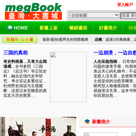
登入帳戶
HOME
新書上架
暢銷書架
好書推介
特
最新/最熱/最齊全的簡體書網
品種
：超過100萬種書
三国的真相
一边崩溃，一边自
有史料根基，又有大众阅
人生应急指南
， 日常情
读感
，全书参照《三国
问题的速查手册，向朋
志》《后汉书》等正统史
表达关心的礼物书：不
料，融合近现代史学研
安慰人没关系，史密斯
究、考古实证多重佐证，
士就是你的治愈系嘴替
杜绝野史戏说与主观臆
耐死型人格修炼指南：
断，还原汉末至魏晋的真
易崩溃没关系，这本书
实宏大历史图景...
你容易自愈...
新書推介