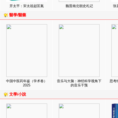
开太平：宋太祖赵匡胤
魏晋南北朝史札记
张
醫學/醫藥
中国中医药年鉴（学术卷）
音乐与大脑：神经科学视角下
思考
2025
的音乐干预
文學/小說