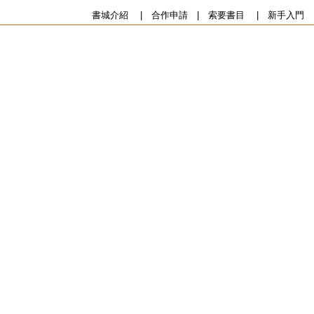
書城介紹
|
合作申請
|
索要書目
|
新手入門