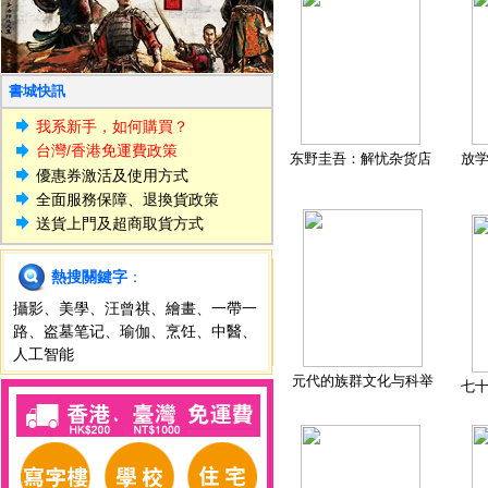
書城快訊
我系新手，如何購買？
台灣/香港免運費政策
东野圭吾：解忧杂货店
放
優惠券激活及使用方式
全面服務保障、退換貨政策
送貨上門及超商取貨方式
熱搜關鍵字
：
攝影
、
美學
、
汪曾祺
、
繪畫
、
一帶一
路
、
盗墓笔记
、
瑜伽
、
烹饪
、
中醫
、
人工智能
元代的族群文化与科举
七