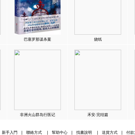
巴塞罗那谋杀案
烧纸
非洲火山群岛行医记
禾安·完结篇
|
新手入門
|
聯絡方式
|
幫助中心
|
找書說明
|
送貨方式
|
付款