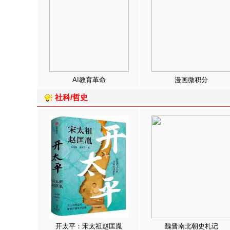
AI教育革命
漫画微积分
社科/哲史
开太平：宋太祖赵匡胤
魏晋南北朝史札记