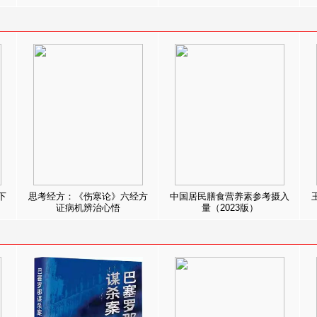
下
思考经方：《伤寒论》六经方
中国居民膳食营养素参考摄入
证病机辨治心悟
量（2023版）