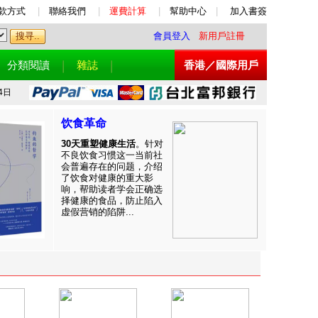
款方式
|
聯絡我們
|
運費計算
|
幫助中心
|
加入書簽
會員登入
新用戶註冊
分類閱讀
雜誌
香港／國際用戶
4日
饮食革命
30天重塑健康生活
。针对
不良饮食习惯这一当前社
会普遍存在的问题，介绍
了饮食对健康的重大影
响，帮助读者学会正确选
择健康的食品，防止陷入
虚假营销的陷阱...