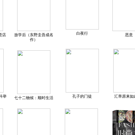
白夜行
货店
放学后（东野圭吾成名
恶意
作）
科举
孔子的门徒
汇率原来如
七十二物候：顺时生活