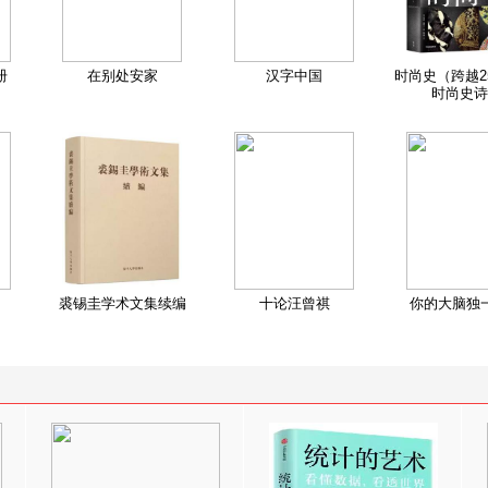
册
在别处安家
汉字中国
时尚史（跨越2
时尚史诗
裘锡圭学术文集续编
十论汪曾祺
你的大脑独