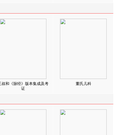
王叔和《脉经》版本集成及考
董氏儿科
证