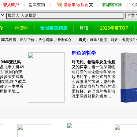
登入帳戶
|
訂單查詢
|
購物車/收銀台
(0)
|
在線留言板
|
付
介
特價區
會員書架精選
月讀
2025年度TOP
100萬種書，正品正价，放心網購，悭钱省心
送貨
：速遞 / 物流，時效：出貨後2-
钓鱼的哲学
1104年变法风
对飞钓、物理学及生命意
盘北宋关键45
义的探索
，当一位深耕物
为“救国”的变
理前沿的理论物理学家握
步步演变成掏
起飞钓竿，被公式与学术
制度黑洞”？改革
会议填满的旅途，忽然长
难？一本书看
出了联结自然与内心的温
期困境...
柔枝桠。在巴西的热带清
流里偶遇鲜见的鳟鱼...