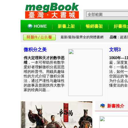
HOME
新書上架
暢銷書架
好書推
最新/最熱/最齊全的簡體書網
品種
：超過
微积分之美
文明3
伟大定理和天才的数学思
1060年—
维
，一本可帮助所有数学
云
，深度复
爱好者理解微积分底层思
年：一场名
维的科普书。用颇具趣味
法，如何一
性的方式介绍了微积分算
空国运的“
法，通过严谨性与趣味性
为什么这么
的故事及曾困扰伟大数学
懂变法的全周
家的经典问题...
新書推介