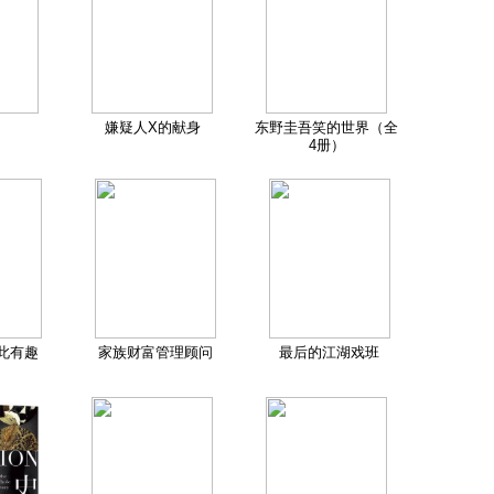
嫌疑人X的献身
东野圭吾笑的世界（全
4册）
此有趣
家族财富管理顾问
最后的江湖戏班