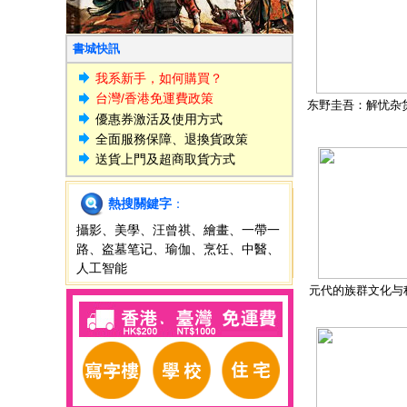
書城快訊
我系新手，如何購買？
台灣/香港免運費政策
东野圭吾：解忧杂
優惠券激活及使用方式
全面服務保障、退換貨政策
送貨上門及超商取貨方式
熱搜關鍵字
：
攝影
、
美學
、
汪曾祺
、
繪畫
、
一帶一
路
、
盗墓笔记
、
瑜伽
、
烹饪
、
中醫
、
人工智能
元代的族群文化与