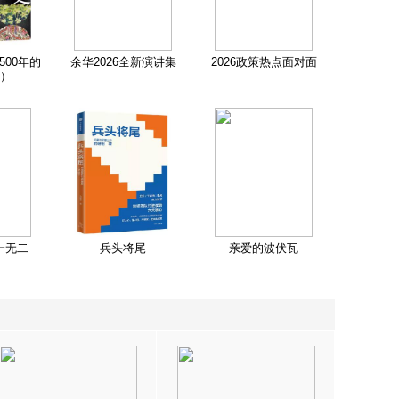
500年的
余华2026全新演讲集
2026政策热点面对面
）
一无二
兵头将尾
亲爱的波伏瓦