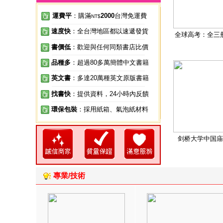
運費平
：購滿
2000
台灣免運費
NT$
速度快
：全台灣地區都以速遞發貨
全球高考：全三
書價低
：歡迎與任何同類書店比價
品種多
：超過80多萬簡體中文書籍
英文書
：多達20萬種英文原版書籍
找書快
：提供資料，24小時內反饋
環保包裝
：採用紙箱、氣泡紙材料
剑桥大学中国庙
專業/技術