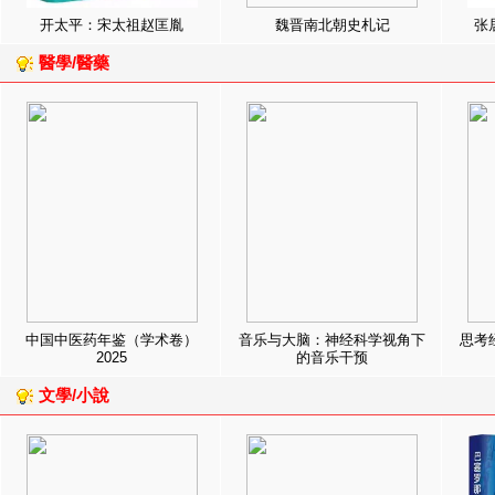
开太平：宋太祖赵匡胤
魏晋南北朝史札记
张
醫學/醫藥
中国中医药年鉴（学术卷）
音乐与大脑：神经科学视角下
思考
2025
的音乐干预
文學/小說