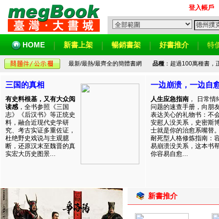
登入帳戶
HOME
新書上架
暢銷書架
好書推介
特
最新/最熱/最齊全的簡體書網
品種
：超過100萬種書
三国的真相
一边崩溃，一边自
有史料根基，又有大众阅
人生应急指南
， 日常情
读感
，全书参照《三国
问题的速查手册，向朋
志》《后汉书》等正统史
表达关心的礼物书：不
料，融合近现代史学研
安慰人没关系，史密斯
究、考古实证多重佐证，
士就是你的治愈系嘴替
杜绝野史戏说与主观臆
耐死型人格修炼指南：
断，还原汉末至魏晋的真
易崩溃没关系，这本书
实宏大历史图景...
你容易自愈...
新書推介