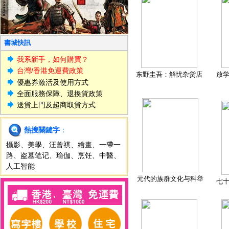
書城快訊
我系新手，如何購買？
台灣/香港免運費政策
东野圭吾：解忧杂货店
放
優惠券激活及使用方式
全面服務保障、退換貨政策
送貨上門及超商取貨方式
熱搜關鍵字
：
攝影
、
美學
、
汪曾祺
、
繪畫
、
一帶一
路
、
盗墓笔记
、
瑜伽
、
烹饪
、
中醫
、
人工智能
元代的族群文化与科举
七