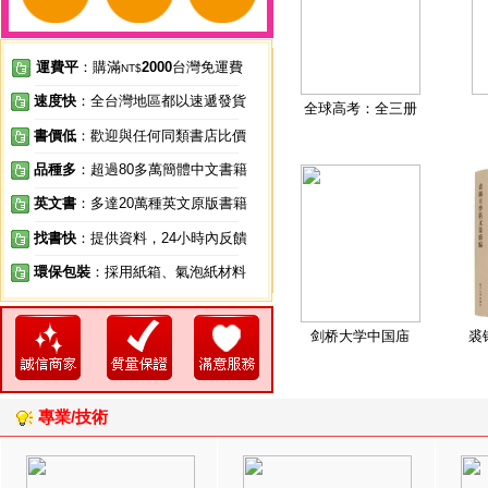
運費平
：購滿
2000
台灣免運費
NT$
速度快
：全台灣地區都以速遞發貨
全球高考：全三册
書價低
：歡迎與任何同類書店比價
品種多
：超過80多萬簡體中文書籍
英文書
：多達20萬種英文原版書籍
找書快
：提供資料，24小時內反饋
環保包裝
：採用紙箱、氣泡紙材料
剑桥大学中国庙
裘
專業/技術