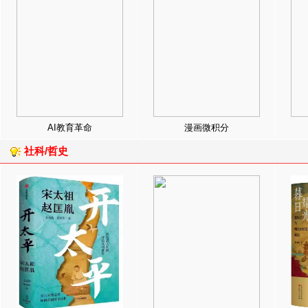
AI教育革命
漫画微积分
社科/哲史