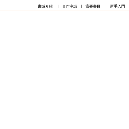
書城介紹
|
合作申請
|
索要書目
|
新手入門