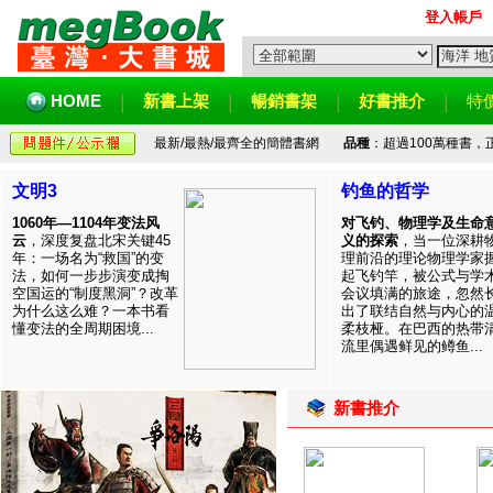
登入帳戶
HOME
新書上架
暢銷書架
好書推介
特
最新/最熱/最齊全的簡體書網
品種
：超過100萬種書
文明3
钓鱼的哲学
1060年—1104年变法风
对飞钓、物理学及生命
云
，深度复盘北宋关键45
义的探索
，当一位深耕
年：一场名为“救国”的变
理前沿的理论物理学家
法，如何一步步演变成掏
起飞钓竿，被公式与学
空国运的“制度黑洞”？改革
会议填满的旅途，忽然
为什么这么难？一本书看
出了联结自然与内心的
懂变法的全周期困境...
柔枝桠。在巴西的热带
流里偶遇鲜见的鳟鱼...
新書推介