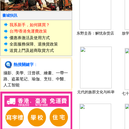
書城快訊
我系新手，如何購買？
台灣/香港免運費政策
东野圭吾：解忧杂货店
放
優惠券激活及使用方式
全面服務保障、退換貨政策
送貨上門及超商取貨方式
熱搜關鍵字
：
攝影
、
美學
、
汪曾祺
、
繪畫
、
一帶一
路
、
盗墓笔记
、
瑜伽
、
烹饪
、
中醫
、
人工智能
元代的族群文化与科举
七