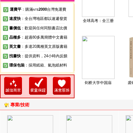
運費平
：購滿
2000
台灣免運費
NT$
速度快
：全台灣地區都以速遞發貨
全球高考：全三册
書價低
：歡迎與任何同類書店比價
品種多
：超過80多萬簡體中文書籍
英文書
：多達20萬種英文原版書籍
找書快
：提供資料，24小時內反饋
環保包裝
：採用紙箱、氣泡紙材料
剑桥大学中国庙
裘
專業/技術