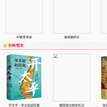
AI教育革命
漫画微积分
社科/哲史
开太平：宋太祖赵匡胤
魏晋南北朝史札记
张