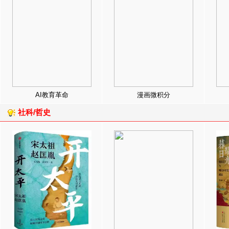
AI教育革命
漫画微积分
社科/哲史