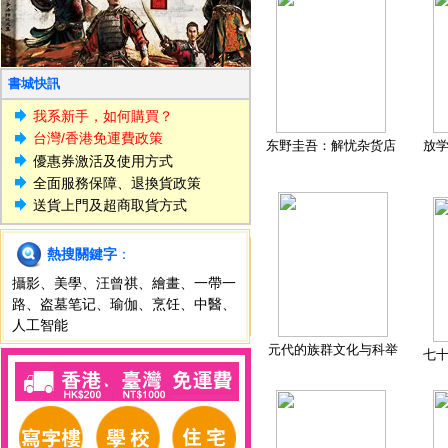
書城快訊
我系新手，如何購買？
台灣/香港免運費政策
东野圭吾：解忧杂货店
放
優惠券激活及使用方式
全面服務保障、退換貨政策
送貨上門及超商取貨方式
熱搜關鍵字
：
攝影
、
美學
、
汪曾祺
、
繪畫
、
一帶一
路
、
盗墓笔记
、
瑜伽
、
烹饪
、
中醫
、
人工智能
元代的族群文化与科举
七