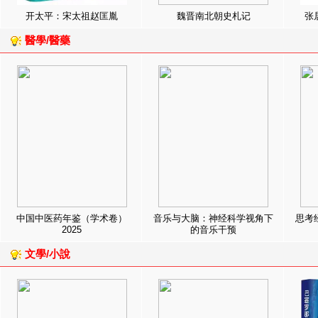
开太平：宋太祖赵匡胤
魏晋南北朝史札记
张
醫學/醫藥
中国中医药年鉴（学术卷）
音乐与大脑：神经科学视角下
思考
2025
的音乐干预
文學/小說