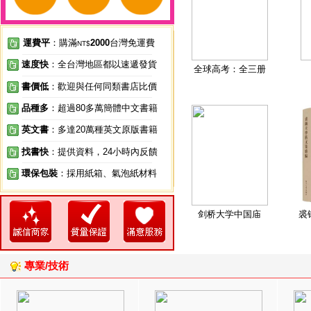
運費平
：購滿
2000
台灣免運費
NT$
速度快
：全台灣地區都以速遞發貨
全球高考：全三册
書價低
：歡迎與任何同類書店比價
品種多
：超過80多萬簡體中文書籍
英文書
：多達20萬種英文原版書籍
找書快
：提供資料，24小時內反饋
環保包裝
：採用紙箱、氣泡紙材料
剑桥大学中国庙
裘
專業/技術