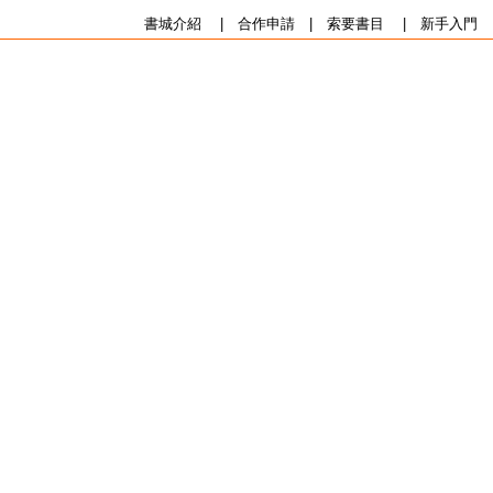
書城介紹
|
合作申請
|
索要書目
|
新手入門