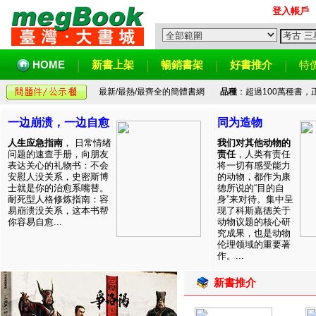
登入帳戶
HOME
新書上架
暢銷書架
好書推介
特
最新/最熱/最齊全的簡體書網
品種
：超過100萬種書
一边崩溃，一边自愈
同为造物
人生应急指南
， 日常情绪
我们对其他动物的
问题的速查手册，向朋友
责任
，人类有责任
表达关心的礼物书：不会
将一切有感受能力
安慰人没关系，史密斯博
的动物，都作为康
士就是你的治愈系嘴替。
德所说的“目的自
耐死型人格修炼指南：容
身”来对待。集中呈
易崩溃没关系，这本书帮
现了科斯嘉德关于
你容易自愈...
动物议题的核心研
究成果，也是动物
伦理领域的重要著
作。...
新書推介