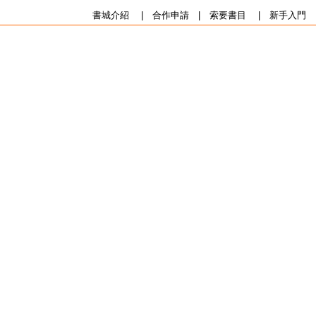
書城介紹
|
合作申請
|
索要書目
|
新手入門