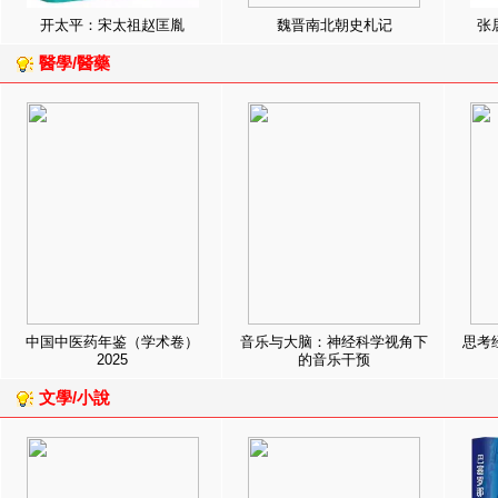
开太平：宋太祖赵匡胤
魏晋南北朝史札记
张
醫學/醫藥
中国中医药年鉴（学术卷）
音乐与大脑：神经科学视角下
思考
2025
的音乐干预
文學/小說