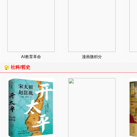
AI教育革命
漫画微积分
社科/哲史