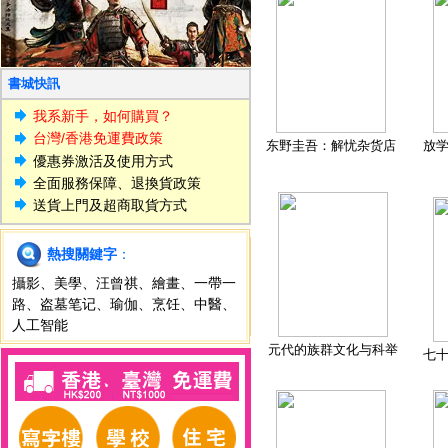
書城快訊
我系新手，如何購買？
台灣/香港免運費政策
东野圭吾：解忧杂货店
放
優惠券激活及使用方式
全面服務保障、退換貨政策
送貨上門及超商取貨方式
熱搜關鍵字
：
攝影
、
美學
、
汪曾祺
、
繪畫
、
一帶一
路
、
盗墓笔记
、
瑜伽
、
烹饪
、
中醫
、
人工智能
元代的族群文化与科举
七