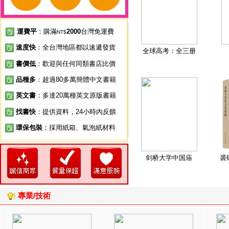
運費平
：購滿
2000
台灣免運費
NT$
速度快
：全台灣地區都以速遞發貨
全球高考：全三册
書價低
：歡迎與任何同類書店比價
品種多
：超過80多萬簡體中文書籍
英文書
：多達20萬種英文原版書籍
找書快
：提供資料，24小時內反饋
環保包裝
：採用紙箱、氣泡紙材料
剑桥大学中国庙
裘
專業/技術