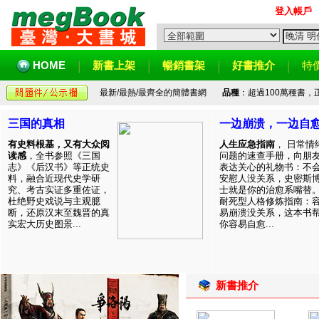
登入帳戶
HOME
新書上架
暢銷書架
好書推介
特
最新/最熱/最齊全的簡體書網
品種
：超過100萬種書
三国的真相
一边崩溃，一边自
有史料根基，又有大众阅
人生应急指南
， 日常情
读感
，全书参照《三国
问题的速查手册，向朋
志》《后汉书》等正统史
表达关心的礼物书：不
料，融合近现代史学研
安慰人没关系，史密斯
究、考古实证多重佐证，
士就是你的治愈系嘴替
杜绝野史戏说与主观臆
耐死型人格修炼指南：
断，还原汉末至魏晋的真
易崩溃没关系，这本书
实宏大历史图景...
你容易自愈...
新書推介