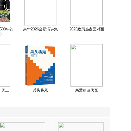
500年的
余华2026全新演讲集
2026政策热点面对面
）
一无二
兵头将尾
亲爱的波伏瓦