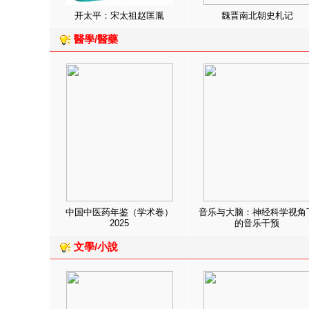
开太平：宋太祖赵匡胤
魏晋南北朝史札记
醫學/醫藥
中国中医药年鉴（学术卷）
音乐与大脑：神经科学视角
2025
的音乐干预
文學/小說