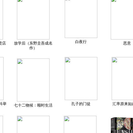
白夜行
货店
放学后（东野圭吾成名
恶意
作）
科举
孔子的门徒
汇率原来如
七十二物候：顺时生活