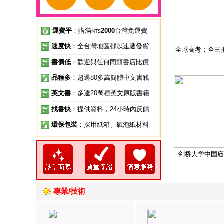
運費平
：購滿
2000
台灣免運費
NT$
速度快
：全台灣地區都以速遞發貨
全球高考：全三
書價低
：歡迎與任何同類書店比價
品種多
：超過80多萬簡體中文書籍
英文書
：多達20萬種英文原版書籍
找書快
：提供資料，24小時內反饋
環保包裝
：採用紙箱、氣泡紙材料
剑桥大学中国庙
專業/技術