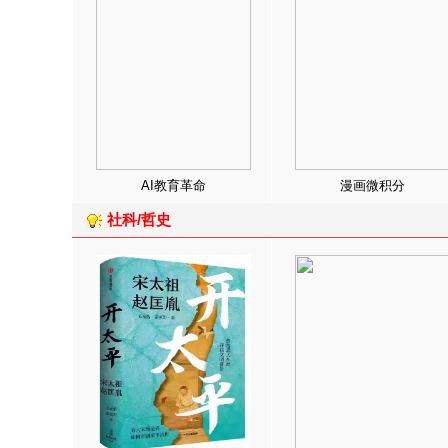
AI教育革命
漫画微积分
社科/哲史