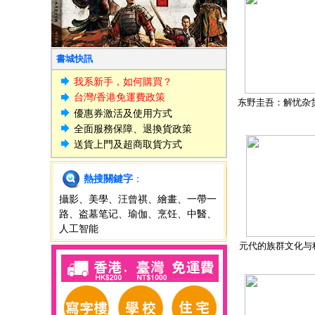
書城快訊
我系新手，如何購買？
台灣/香港免運費政策
东野圭吾：解忧杂
優惠券激活及使用方式
全面服務保障、退換貨政策
送貨上門及超商取貨方式
熱搜關鍵字
：
攝影
、
美學
、
汪曾祺
、
繪畫
、
一帶一
路
、
盗墓笔记
、
瑜伽
、
烹饪
、
中醫
、
人工智能
元代的族群文化与