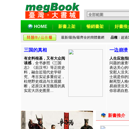
HOME
新書上架
暢銷書架
好書推
最新/最熱/最齊全的簡體書網
品種
：超過
三国的真相
一边崩溃
有史料根基，又有大众阅
人生应急指
读感
，全书参照《三国
问题的速查
志》《后汉书》等正统史
表达关心的
料，融合近现代史学研
安慰人没关
究、考古实证多重佐证，
士就是你的
杜绝野史戏说与主观臆
耐死型人格
断，还原汉末至魏晋的真
易崩溃没关
实宏大历史图景...
你容易自愈..
新書推介