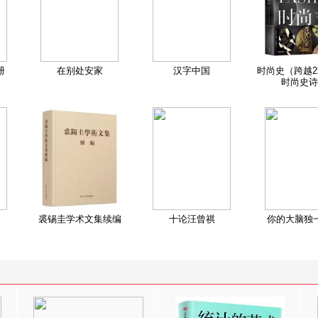
册
在别处安家
汉字中国
时尚史（跨越2
时尚史诗
裘锡圭学术文集续编
十论汪曾祺
你的大脑独