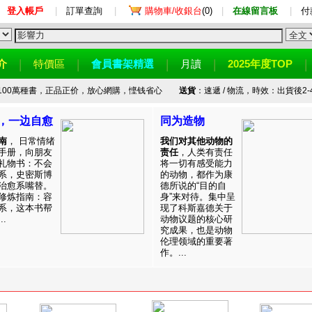
登入帳戶
|
訂單查詢
|
購物車/收銀台
(0)
|
在線留言板
|
付
介
特價區
會員書架精選
月讀
2025年度TOP
100萬種書，正品正价，放心網購，悭钱省心
送貨
：速遞 / 物流，時效：出貨後2-
，一边自愈
同为造物
南
， 日常情绪
我们对其他动物的
手册，向朋友
责任
，人类有责任
礼物书：不会
将一切有感受能力
系，史密斯博
的动物，都作为康
治愈系嘴替。
德所说的“目的自
修炼指南：容
身”来对待。集中呈
系，这本书帮
现了科斯嘉德关于
.
动物议题的核心研
究成果，也是动物
伦理领域的重要著
作。...