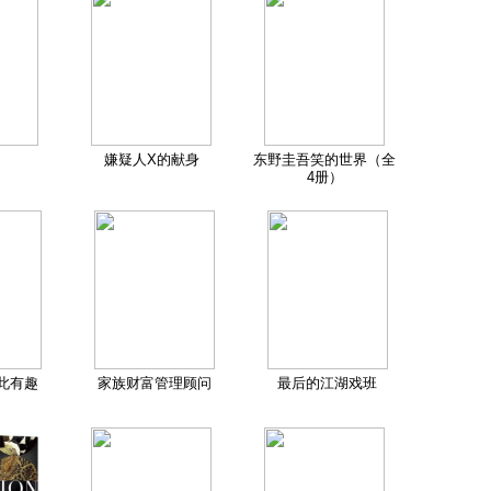
嫌疑人X的献身
东野圭吾笑的世界（全
4册）
此有趣
家族财富管理顾问
最后的江湖戏班