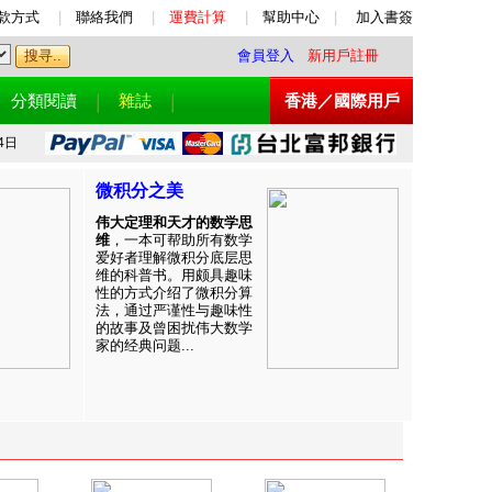
款方式
|
聯絡我們
|
運費計算
|
幫助中心
|
加入書簽
會員登入
新用戶註冊
分類閱讀
雜誌
香港／國際用戶
4日
微积分之美
伟大定理和天才的数学思
维
，一本可帮助所有数学
爱好者理解微积分底层思
维的科普书。用颇具趣味
性的方式介绍了微积分算
法，通过严谨性与趣味性
的故事及曾困扰伟大数学
家的经典问题...