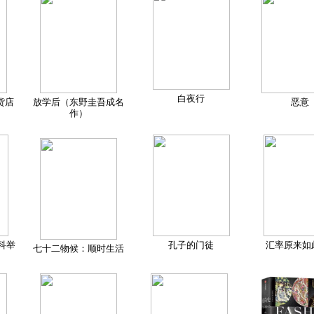
白夜行
货店
放学后（东野圭吾成名
恶意
作）
科举
孔子的门徒
汇率原来如
七十二物候：顺时生活