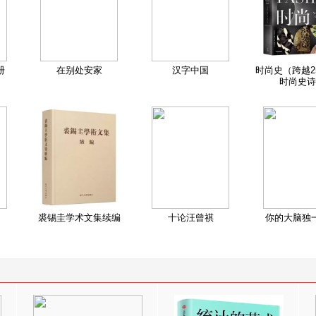
册
在别处安家
汉字中国
时尚史（跨越2
时尚史诗
裘锡圭学术文集续编
十论汪曾祺
你的大脑独