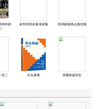
500年的
余华2026全新演讲集
2026政策热点面对面
）
一无二
兵头将尾
亲爱的波伏瓦