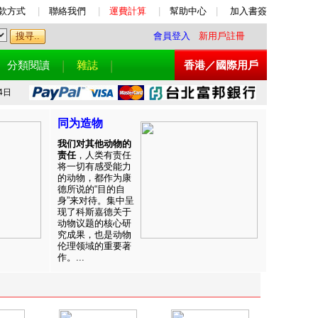
款方式
|
聯絡我們
|
運費計算
|
幫助中心
|
加入書簽
會員登入
新用戶註冊
分類閱讀
雜誌
香港／國際用戶
4日
同为造物
我们对其他动物的
责任
，人类有责任
将一切有感受能力
的动物，都作为康
德所说的“目的自
身”来对待。集中呈
现了科斯嘉德关于
动物议题的核心研
究成果，也是动物
伦理领域的重要著
作。...