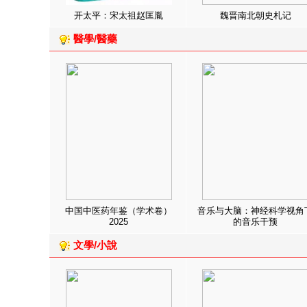
开太平：宋太祖赵匡胤
魏晋南北朝史札记
醫學/醫藥
中国中医药年鉴（学术卷）
音乐与大脑：神经科学视角
2025
的音乐干预
文學/小說