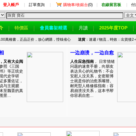
登入帳戶
|
訂單查詢
|
購物車/收銀台
(0)
|
在線留言板
|
付
介
特價區
會員書架精選
月讀
2025年度TOP
100萬種書，正品正价，放心網購，悭钱省心
送貨
：速遞 / 物流，時效：出貨後2-
相
一边崩溃，一边自愈
，又有大众阅
人生应急指南
， 日常情绪
参照《三国
问题的速查手册，向朋友
书》等正统史
表达关心的礼物书：不会
现代史学研
安慰人没关系，史密斯博
证多重佐证，
士就是你的治愈系嘴替。
说与主观臆
耐死型人格修炼指南：容
末至魏晋的真
易崩溃没关系，这本书帮
景...
你容易自愈...