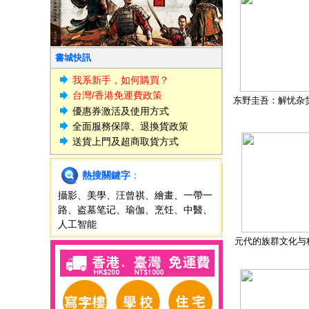
書城快訊
我系新手，如何購買？
台灣/香港免運費政策
东野圭吾：解忧杂
優惠券激活及使用方式
全面服務保障、退換貨政策
送貨上門及超商取貨方式
熱搜關鍵字
：
攝影
、
美學
、
汪曾祺
、
繪畫
、
一帶一
路
、
盗墓笔记
、
瑜伽
、
烹饪
、
中醫
、
人工智能
元代的族群文化与