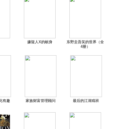
嫌疑人X的献身
东野圭吾笑的世界（全
4册）
此有趣
家族财富管理顾问
最后的江湖戏班