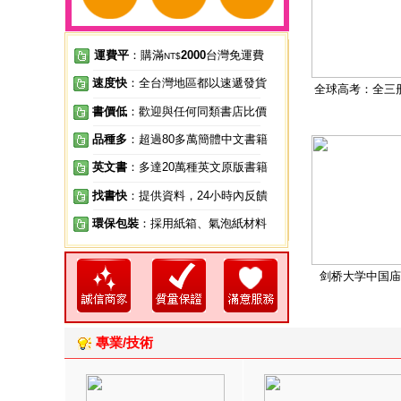
運費平
：購滿
2000
台灣免運費
NT$
速度快
：全台灣地區都以速遞發貨
全球高考：全三
書價低
：歡迎與任何同類書店比價
品種多
：超過80多萬簡體中文書籍
英文書
：多達20萬種英文原版書籍
找書快
：提供資料，24小時內反饋
環保包裝
：採用紙箱、氣泡紙材料
剑桥大学中国庙
專業/技術