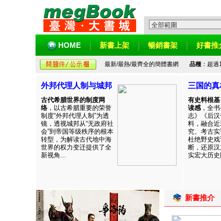
HOME
新書上架
暢銷書架
好書推
最新/最熱/最齊全的簡體書網
品種
：超過
外邦代理人制与城邦
三国的真
古代希腊世界的制度网
有史料根基
络
，以古希腊重要的荣誉
读感
，全书
制度“外邦代理人制”为透
志》《后汉
镜，透视城邦从“无政府社
料，融合近
会”到帝国等级秩序的根本
究、考古实
转型，为解读古代地中海
杜绝野史戏
世界的权力变迁提供了全
断，还原汉
新视角...
实宏大历史图
新書推介