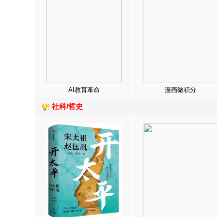
AI教育革命
漫画微积分
社科/哲史