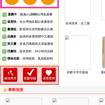
運費平
：購滿
2000
台灣免運費
NT$
速度快
：全台灣地區都以速遞發貨
全球高考：全三册
書價低
：歡迎與任何同類書店比價
品種多
：超過80多萬簡體中文書籍
英文書
：多達20萬種英文原版書籍
找書快
：提供資料，24小時內反饋
環保包裝
：採用紙箱、氣泡紙材料
剑桥大学中国庙
裘
專業/技術