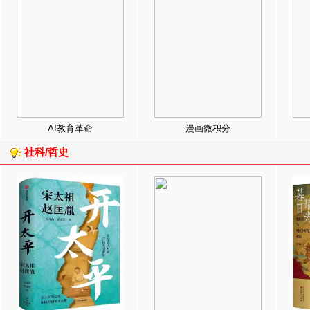
AI教育革命
漫画微积分
社科/哲史