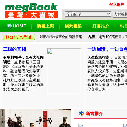
登入帳戶
HOME
新書上架
暢銷書架
好書推介
特
最新/最熱/最齊全的簡體書網
品種
：超過100萬種書
三国的真相
一边崩溃，一边自
有史料根基，又有大众阅
人生应急指南
， 日常情
读感
，全书参照《三国
问题的速查手册，向朋
志》《后汉书》等正统史
表达关心的礼物书：不
料，融合近现代史学研
安慰人没关系，史密斯
究、考古实证多重佐证，
士就是你的治愈系嘴替
杜绝野史戏说与主观臆
耐死型人格修炼指南：
断，还原汉末至魏晋的真
易崩溃没关系，这本书
实宏大历史图景...
你容易自愈...
新書推介