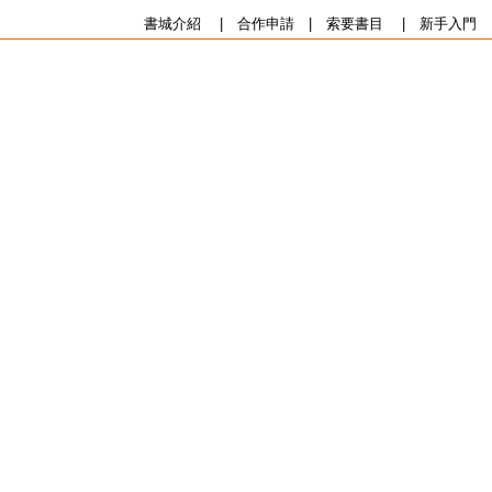
書城介紹
|
合作申請
|
索要書目
|
新手入門