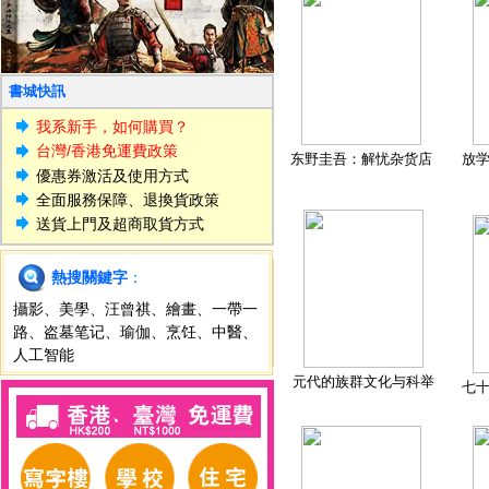
書城快訊
我系新手，如何購買？
台灣/香港免運費政策
东野圭吾：解忧杂货店
放
優惠券激活及使用方式
全面服務保障、退換貨政策
送貨上門及超商取貨方式
熱搜關鍵字
：
攝影
、
美學
、
汪曾祺
、
繪畫
、
一帶一
路
、
盗墓笔记
、
瑜伽
、
烹饪
、
中醫
、
人工智能
元代的族群文化与科举
七