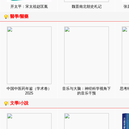
开太平：宋太祖赵匡胤
魏晋南北朝史札记
张
醫學/醫藥
中国中医药年鉴（学术卷）
音乐与大脑：神经科学视角下
思考
2025
的音乐干预
文學/小說