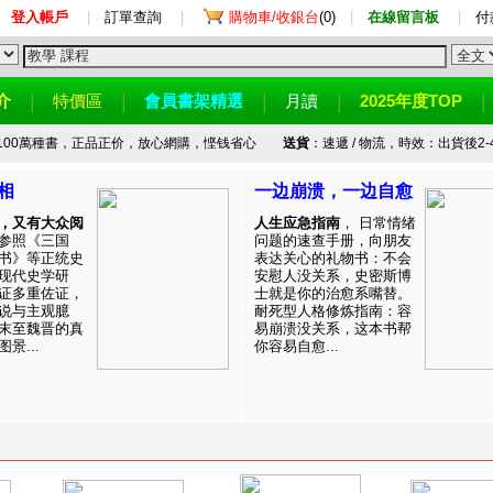
登入帳戶
|
訂單查詢
|
購物車/收銀台
(0)
|
在線留言板
|
付
介
特價區
會員書架精選
月讀
2025年度TOP
100萬種書，正品正价，放心網購，悭钱省心
送貨
：速遞 / 物流，時效：出貨後2-
相
一边崩溃，一边自愈
，又有大众阅
人生应急指南
， 日常情绪
参照《三国
问题的速查手册，向朋友
书》等正统史
表达关心的礼物书：不会
现代史学研
安慰人没关系，史密斯博
证多重佐证，
士就是你的治愈系嘴替。
说与主观臆
耐死型人格修炼指南：容
末至魏晋的真
易崩溃没关系，这本书帮
景...
你容易自愈...