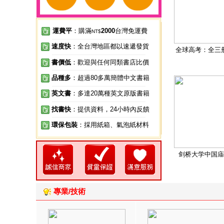
運費平
：購滿
2000
台灣免運費
NT$
速度快
：全台灣地區都以速遞發貨
全球高考：全三
書價低
：歡迎與任何同類書店比價
品種多
：超過80多萬簡體中文書籍
英文書
：多達20萬種英文原版書籍
找書快
：提供資料，24小時內反饋
環保包裝
：採用紙箱、氣泡紙材料
剑桥大学中国庙
專業/技術