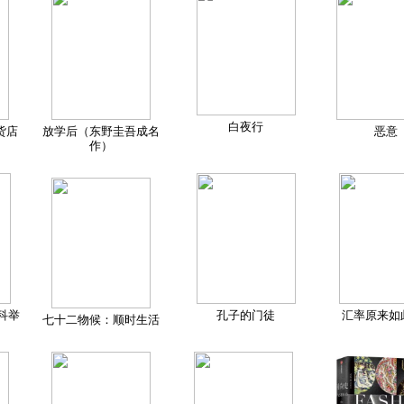
白夜行
货店
放学后（东野圭吾成名
恶意
作）
科举
孔子的门徒
汇率原来如
七十二物候：顺时生活