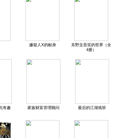
嫌疑人X的献身
东野圭吾笑的世界（全
4册）
此有趣
家族财富管理顾问
最后的江湖戏班