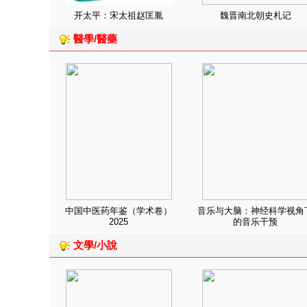
开太平：宋太祖赵匡胤
魏晋南北朝史札记
醫學/醫藥
中国中医药年鉴（学术卷）
音乐与大脑：神经科学视角
2025
的音乐干预
文學/小說