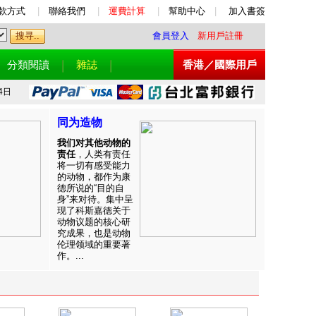
款方式
|
聯絡我們
|
運費計算
|
幫助中心
|
加入書簽
會員登入
新用戶註冊
分類閱讀
雜誌
香港／國際用戶
4日
同为造物
我们对其他动物的
责任
，人类有责任
将一切有感受能力
的动物，都作为康
德所说的“目的自
身”来对待。集中呈
现了科斯嘉德关于
动物议题的核心研
究成果，也是动物
伦理领域的重要著
作。...