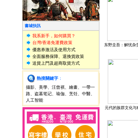
書城快訊
我系新手，如何購買？
台灣/香港免運費政策
东野圭吾：解忧杂
優惠券激活及使用方式
全面服務保障、退換貨政策
送貨上門及超商取貨方式
熱搜關鍵字
：
攝影
、
美學
、
汪曾祺
、
繪畫
、
一帶一
路
、
盗墓笔记
、
瑜伽
、
烹饪
、
中醫
、
人工智能
元代的族群文化与