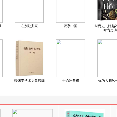
册
在别处安家
汉字中国
时尚史（跨越2
时尚史诗
裘锡圭学术文集续编
十论汪曾祺
你的大脑独