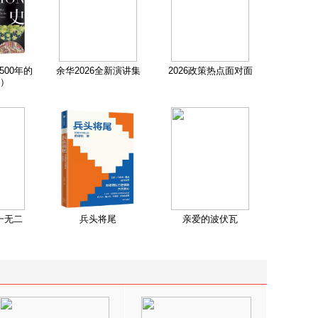
500年的
余华2026全新演讲集
2026政策热点面对面
）
一无二
兵头将尾
亲爱的波伏瓦