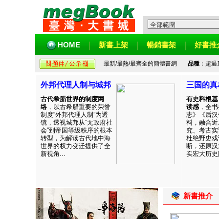
HOME
新書上架
暢銷書架
好書推
最新/最熱/最齊全的簡體書網
品種
：超過
外邦代理人制与城邦
三国的真
古代希腊世界的制度网
有史料根基
络
，以古希腊重要的荣誉
读感
，全书
制度“外邦代理人制”为透
志》《后汉
镜，透视城邦从“无政府社
料，融合近
会”到帝国等级秩序的根本
究、考古实
转型，为解读古代地中海
杜绝野史戏
世界的权力变迁提供了全
断，还原汉
新视角...
实宏大历史图
新書推介