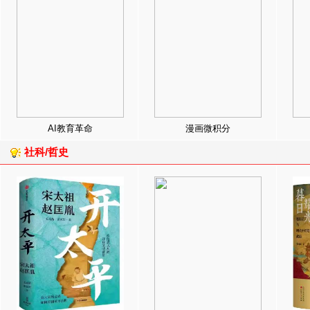
AI教育革命
漫画微积分
社科/哲史