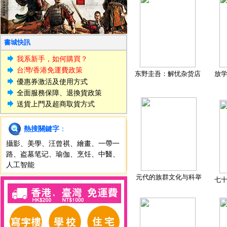
書城快訊
我系新手，如何購買？
台灣/香港免運費政策
东野圭吾：解忧杂货店
放
優惠券激活及使用方式
全面服務保障、退換貨政策
送貨上門及超商取貨方式
熱搜關鍵字
：
攝影
、
美學
、
汪曾祺
、
繪畫
、
一帶一
路
、
盗墓笔记
、
瑜伽
、
烹饪
、
中醫
、
人工智能
元代的族群文化与科举
七