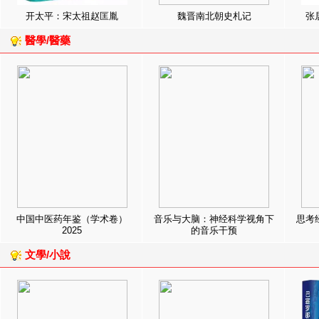
开太平：宋太祖赵匡胤
魏晋南北朝史札记
张
醫學/醫藥
中国中医药年鉴（学术卷）
音乐与大脑：神经科学视角下
思考
2025
的音乐干预
文學/小說