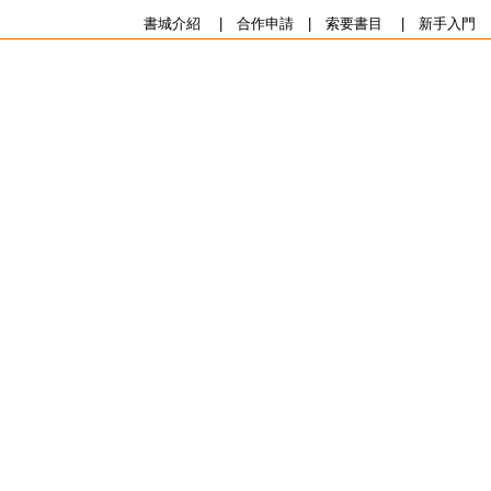
書城介紹
|
合作申請
|
索要書目
|
新手入門