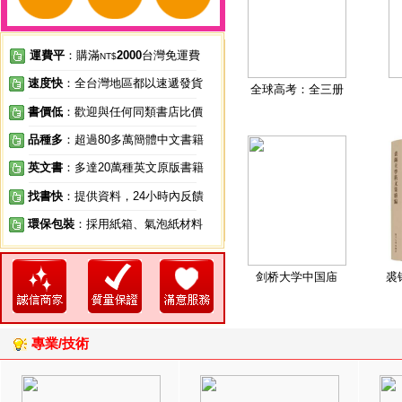
運費平
：購滿
2000
台灣免運費
NT$
速度快
：全台灣地區都以速遞發貨
全球高考：全三册
書價低
：歡迎與任何同類書店比價
品種多
：超過80多萬簡體中文書籍
英文書
：多達20萬種英文原版書籍
找書快
：提供資料，24小時內反饋
環保包裝
：採用紙箱、氣泡紙材料
剑桥大学中国庙
裘
專業/技術