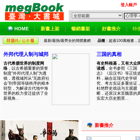
登入帳戶
HOME
新書上架
暢銷書架
好書推介
特
最新/最熱/最齊全的簡體書網
品種
：超過100萬種書
外邦代理人制与城邦
三国的真相
古代希腊世界的制度网
有史料根基，又有大众
络
，以古希腊重要的荣誉
读感
，全书参照《三国
制度“外邦代理人制”为透
志》《后汉书》等正统
镜，透视城邦从“无政府社
料，融合近现代史学研
会”到帝国等级秩序的根本
究、考古实证多重佐证
转型，为解读古代地中海
杜绝野史戏说与主观臆
世界的权力变迁提供了全
断，还原汉末至魏晋的
新视角...
实宏大历史图景...
新書推介