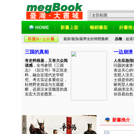
HOME
新書上架
暢銷書架
好書推
最新/最熱/最齊全的簡體書網
品種
：超過
三国的真相
一边崩溃
有史料根基，又有大众阅
人生应急指
读感
，全书参照《三国
问题的速查
志》《后汉书》等正统史
表达关心的
料，融合近现代史学研
安慰人没关
究、考古实证多重佐证，
士就是你的
杜绝野史戏说与主观臆
耐死型人格
断，还原汉末至魏晋的真
易崩溃没关
实宏大历史图景...
你容易自愈..
新書推介