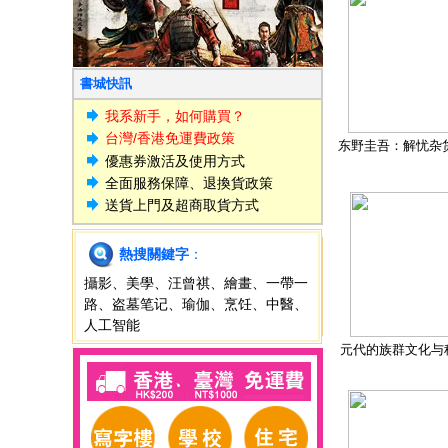
書城快訊
我系新手，如何購買？
台灣/香港免運費政策
东野圭吾：解忧杂
優惠券激活及使用方式
全面服務保障、退換貨政策
送貨上門及超商取貨方式
熱搜關鍵字
：
攝影
、
美學
、
汪曾祺
、
繪畫
、
一帶一
路
、
盗墓笔记
、
瑜伽
、
烹饪
、
中醫
、
人工智能
元代的族群文化与