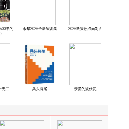
500年的
余华2026全新演讲集
2026政策热点面对面
）
一无二
兵头将尾
亲爱的波伏瓦