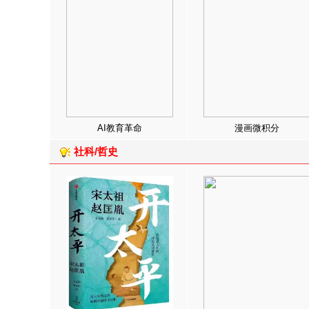
AI教育革命
漫画微积分
社科/哲史