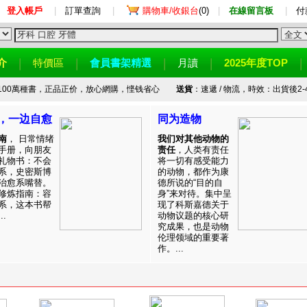
登入帳戶
|
訂單查詢
|
購物車/收銀台
(0)
|
在線留言板
|
付
介
特價區
會員書架精選
月讀
2025年度TOP
100萬種書，正品正价，放心網購，悭钱省心
送貨
：速遞 / 物流，時效：出貨後2-
，一边自愈
同为造物
南
， 日常情绪
我们对其他动物的
手册，向朋友
责任
，人类有责任
礼物书：不会
将一切有感受能力
系，史密斯博
的动物，都作为康
治愈系嘴替。
德所说的“目的自
修炼指南：容
身”来对待。集中呈
系，这本书帮
现了科斯嘉德关于
.
动物议题的核心研
究成果，也是动物
伦理领域的重要著
作。...