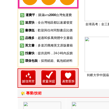
運費平
：購滿
2000
台灣免運費
NT$
速度快
：全台灣地區都以速遞發貨
全球高考：全三
書價低
：歡迎與任何同類書店比價
品種多
：超過80多萬簡體中文書籍
英文書
：多達20萬種英文原版書籍
找書快
：提供資料，24小時內反饋
環保包裝
：採用紙箱、氣泡紙材料
剑桥大学中国庙
專業/技術