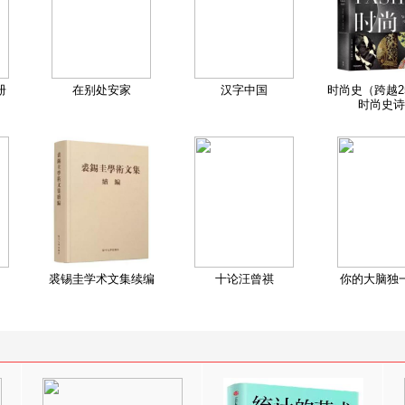
册
在别处安家
汉字中国
时尚史（跨越2
时尚史诗
裘锡圭学术文集续编
十论汪曾祺
你的大脑独