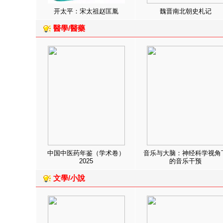
开太平：宋太祖赵匡胤
魏晋南北朝史札记
醫學/醫藥
中国中医药年鉴（学术卷）
音乐与大脑：神经科学视角
2025
的音乐干预
文學/小說