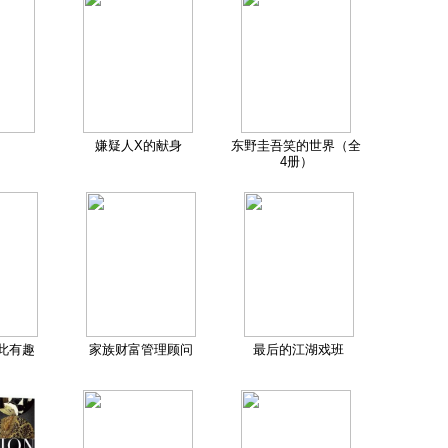
嫌疑人X的献身
东野圭吾笑的世界（全
4册）
此有趣
家族财富管理顾问
最后的江湖戏班