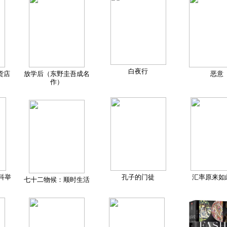
白夜行
货店
放学后（东野圭吾成名
恶意
作）
科举
孔子的门徒
汇率原来如
七十二物候：顺时生活