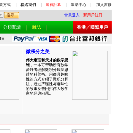
款方式
|
聯絡我們
|
運費計算
|
幫助中心
|
加入書簽
會員登入
新用戶註冊
分類閱讀
雜誌
香港／國際用戶
4日
微积分之美
伟大定理和天才的数学思
维
，一本可帮助所有数学
爱好者理解微积分底层思
维的科普书。用颇具趣味
性的方式介绍了微积分算
法，通过严谨性与趣味性
的故事及曾困扰伟大数学
家的经典问题...