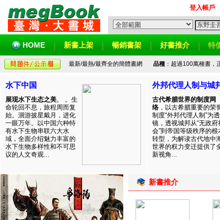
登入帳戶
HOME
新書上架
暢銷書架
好書推介
特
最新/最熱/最齊全的簡體書網
品種
：超過100萬種書
水下中国
外邦代理人制与城
展现水下生态之美
。 。生
古代希腊世界的制度网
命轮回不息，旅程周而复
络
，以古希腊重要的荣
始。洄游披星戴月，进化
制度“外邦代理人制”为透
一眼万年。以中国六种特
镜，透视城邦从“无政府
有水下生物串联六大水
会”到帝国等级秩序的根
域，全面介绍魅力丰富的
转型，为解读古代地中
水下生物多样性和不可思
世界的权力变迁提供了
议的人文奇观...
新视角...
新書推介