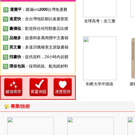
運費平
：購滿
2000
台灣免運費
NT$
速度快
：全台灣地區都以速遞發貨
全球高考：全三册
書價低
：歡迎與任何同類書店比價
品種多
：超過80多萬簡體中文書籍
英文書
：多達20萬種英文原版書籍
找書快
：提供資料，24小時內反饋
環保包裝
：採用紙箱、氣泡紙材料
剑桥大学中国庙
裘
專業/技術