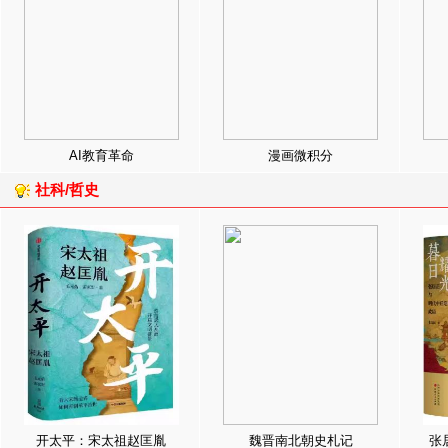
AI教育革命
漫画微积分
社科/哲史
开太平：宋太祖赵匡胤
魏晋南北朝史札记
张