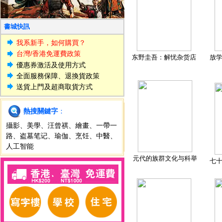
書城快訊
我系新手，如何購買？
台灣/香港免運費政策
东野圭吾：解忧杂货店
放
優惠券激活及使用方式
全面服務保障、退換貨政策
送貨上門及超商取貨方式
熱搜關鍵字
：
攝影
、
美學
、
汪曾祺
、
繪畫
、
一帶一
路
、
盗墓笔记
、
瑜伽
、
烹饪
、
中醫
、
人工智能
元代的族群文化与科举
七