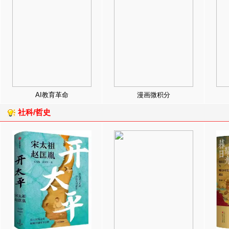
AI教育革命
漫画微积分
社科/哲史