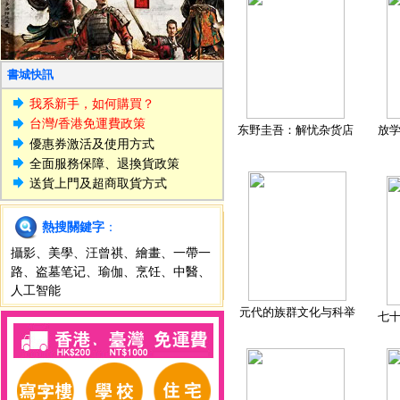
書城快訊
我系新手，如何購買？
台灣/香港免運費政策
东野圭吾：解忧杂货店
放
優惠券激活及使用方式
全面服務保障、退換貨政策
送貨上門及超商取貨方式
熱搜關鍵字
：
攝影
、
美學
、
汪曾祺
、
繪畫
、
一帶一
路
、
盗墓笔记
、
瑜伽
、
烹饪
、
中醫
、
人工智能
元代的族群文化与科举
七