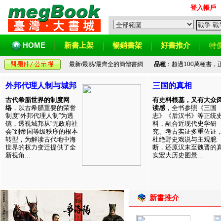
登入帳戶
HOME
新書上架
暢銷書架
好書推介
特
最新/最熱/最齊全的簡體書網
品種
：超過100萬種書
外邦代理人制与城邦
三国的真相
古代希腊世界的制度网
有史料根基，又有大众
络
，以古希腊重要的荣誉
读感
，全书参照《三国
制度“外邦代理人制”为透
志》《后汉书》等正统
镜，透视城邦从“无政府社
料，融合近现代史学研
会”到帝国等级秩序的根本
究、考古实证多重佐证
转型，为解读古代地中海
杜绝野史戏说与主观臆
世界的权力变迁提供了全
断，还原汉末至魏晋的
新视角...
实宏大历史图景...
新書推介