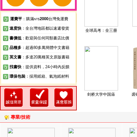
運費平
：購滿
2000
台灣免運費
NT$
速度快
：全台灣地區都以速遞發貨
全球高考：全三册
書價低
：歡迎與任何同類書店比價
品種多
：超過80多萬簡體中文書籍
英文書
：多達20萬種英文原版書籍
找書快
：提供資料，24小時內反饋
環保包裝
：採用紙箱、氣泡紙材料
剑桥大学中国庙
裘
專業/技術