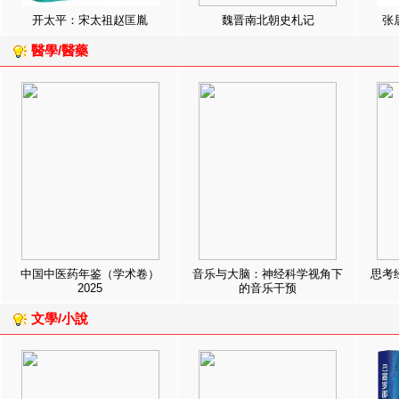
开太平：宋太祖赵匡胤
魏晋南北朝史札记
张
醫學/醫藥
中国中医药年鉴（学术卷）
音乐与大脑：神经科学视角下
思考
2025
的音乐干预
文學/小說