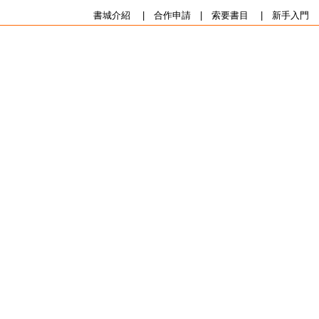
書城介紹
|
合作申請
|
索要書目
|
新手入門