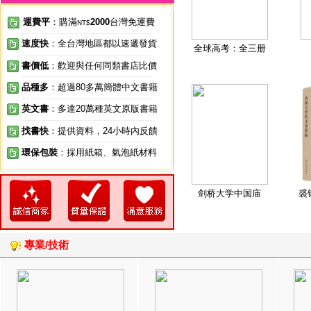
運費平
：購滿
2000
台灣免運費
NT$
速度快
：全台灣地區都以速遞發貨
全球高考：全三册
書價低
：歡迎與任何同類書店比價
品種多
：超過80多萬簡體中文書籍
英文書
：多達20萬種英文原版書籍
找書快
：提供資料，24小時內反饋
環保包裝
：採用紙箱、氣泡紙材料
剑桥大学中国庙
裘
專業/技術