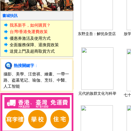
書城快訊
我系新手，如何購買？
台灣/香港免運費政策
东野圭吾：解忧杂货店
放
優惠券激活及使用方式
全面服務保障、退換貨政策
送貨上門及超商取貨方式
熱搜關鍵字
：
攝影
、
美學
、
汪曾祺
、
繪畫
、
一帶一
路
、
盗墓笔记
、
瑜伽
、
烹饪
、
中醫
、
人工智能
元代的族群文化与科举
七