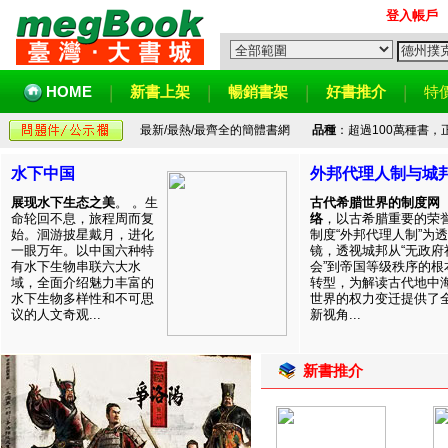
登入帳戶
HOME
新書上架
暢銷書架
好書推介
特
最新/最熱/最齊全的簡體書網
品種
：超過100萬種書
水下中国
外邦代理人制与城
展现水下生态之美
。 。生
古代希腊世界的制度网
命轮回不息，旅程周而复
络
，以古希腊重要的荣
始。洄游披星戴月，进化
制度“外邦代理人制”为透
一眼万年。以中国六种特
镜，透视城邦从“无政府
有水下生物串联六大水
会”到帝国等级秩序的根
域，全面介绍魅力丰富的
转型，为解读古代地中
水下生物多样性和不可思
世界的权力变迁提供了
议的人文奇观...
新视角...
新書推介