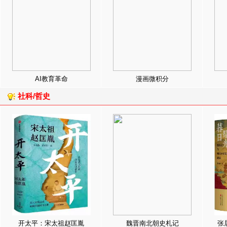
AI教育革命
漫画微积分
社科/哲史
开太平：宋太祖赵匡胤
魏晋南北朝史札记
张