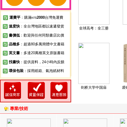
運費平
：購滿
2000
台灣免運費
NT$
速度快
：全台灣地區都以速遞發貨
全球高考：全三册
書價低
：歡迎與任何同類書店比價
品種多
：超過80多萬簡體中文書籍
英文書
：多達20萬種英文原版書籍
找書快
：提供資料，24小時內反饋
環保包裝
：採用紙箱、氣泡紙材料
剑桥大学中国庙
裘
專業/技術