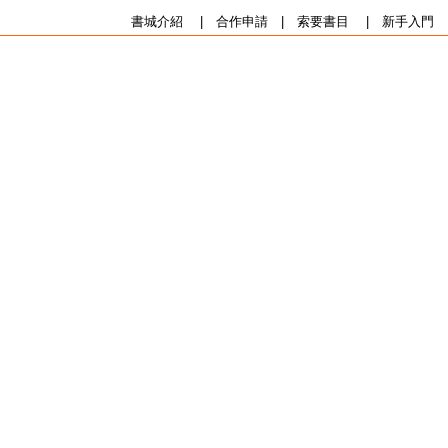
書城介紹
|
合作申請
|
索要書目
|
新手入門