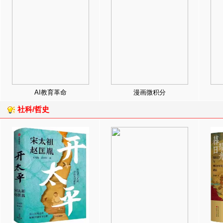
AI教育革命
漫画微积分
社科/哲史