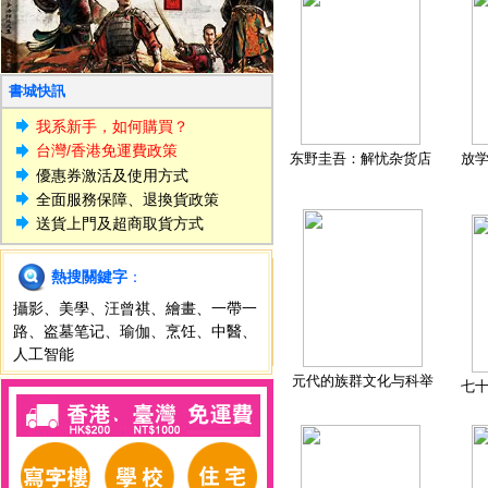
書城快訊
我系新手，如何購買？
台灣/香港免運費政策
东野圭吾：解忧杂货店
放
優惠券激活及使用方式
全面服務保障、退換貨政策
送貨上門及超商取貨方式
熱搜關鍵字
：
攝影
、
美學
、
汪曾祺
、
繪畫
、
一帶一
路
、
盗墓笔记
、
瑜伽
、
烹饪
、
中醫
、
人工智能
元代的族群文化与科举
七