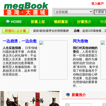
登入帳戶
HOME
新書上架
暢銷書架
好書推介
特
最新/最熱/最齊全的簡體書網
品種
：超過100萬種書
一边崩溃，一边自愈
同为造物
人生应急指南
， 日常情绪
我们对其他动物的
问题的速查手册，向朋友
责任
，人类有责任
表达关心的礼物书：不会
将一切有感受能力
安慰人没关系，史密斯博
的动物，都作为康
士就是你的治愈系嘴替。
德所说的“目的自
耐死型人格修炼指南：容
身”来对待。集中呈
易崩溃没关系，这本书帮
现了科斯嘉德关于
你容易自愈...
动物议题的核心研
究成果，也是动物
伦理领域的重要著
作。...
新書推介