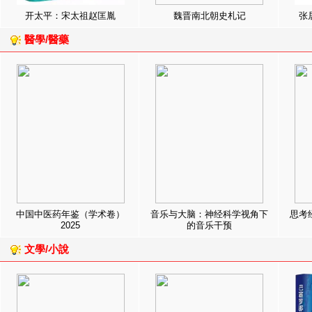
开太平：宋太祖赵匡胤
魏晋南北朝史札记
张
醫學/醫藥
中国中医药年鉴（学术卷）
音乐与大脑：神经科学视角下
思考
2025
的音乐干预
文學/小說