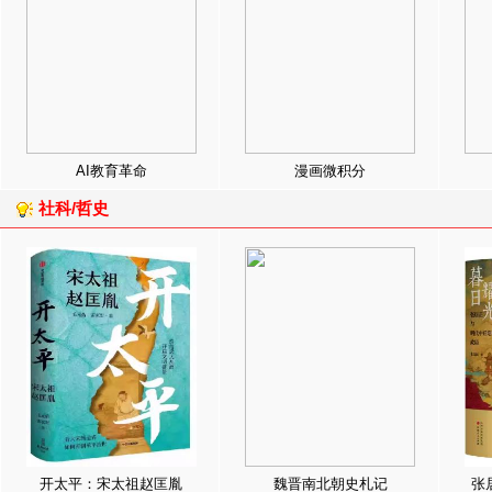
AI教育革命
漫画微积分
社科/哲史
开太平：宋太祖赵匡胤
魏晋南北朝史札记
张