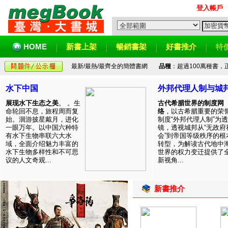
登入帳戶
HOME
新書上架
暢銷書架
好書推介
特
最新/最熱/最齊全的簡體書網
品種
：超過100萬種書
水下中国
外邦代理人制与城
展现水下生态之美
。 。生
古代希腊世界的制度网
命轮回不息，旅程周而复
络
，以古希腊重要的荣
始。洄游披星戴月，进化
制度“外邦代理人制”为透
一眼万年。以中国六种特
镜，透视城邦从“无政府
有水下生物串联六大水
会”到帝国等级秩序的根
域，全面介绍魅力丰富的
转型，为解读古代地中
水下生物多样性和不可思
世界的权力变迁提供了
议的人文奇观...
新视角...
新書推介