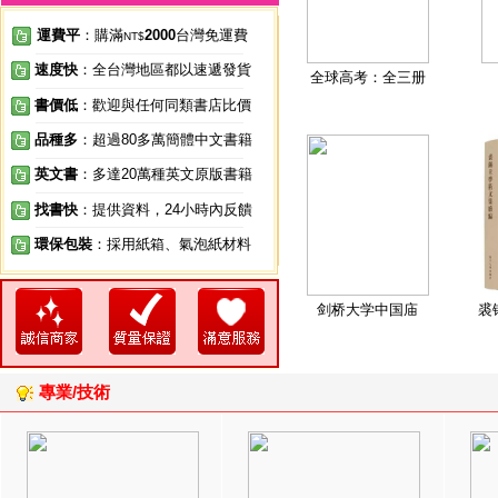
運費平
：購滿
2000
台灣免運費
NT$
速度快
：全台灣地區都以速遞發貨
全球高考：全三册
書價低
：歡迎與任何同類書店比價
品種多
：超過80多萬簡體中文書籍
英文書
：多達20萬種英文原版書籍
找書快
：提供資料，24小時內反饋
環保包裝
：採用紙箱、氣泡紙材料
剑桥大学中国庙
裘
專業/技術