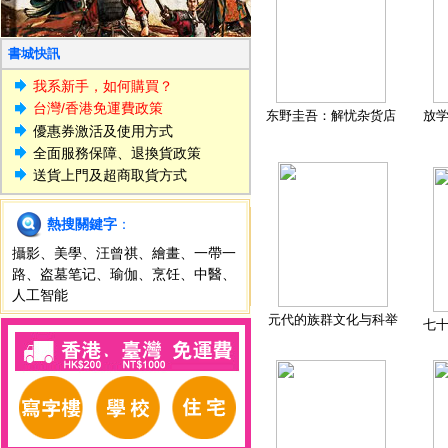
書城快訊
我系新手，如何購買？
台灣/香港免運費政策
东野圭吾：解忧杂货店
放
優惠券激活及使用方式
全面服務保障、退換貨政策
送貨上門及超商取貨方式
熱搜關鍵字
：
攝影
、
美學
、
汪曾祺
、
繪畫
、
一帶一
路
、
盗墓笔记
、
瑜伽
、
烹饪
、
中醫
、
人工智能
元代的族群文化与科举
七