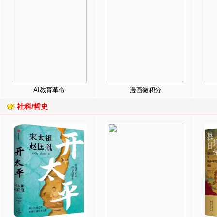
AI教育革命
漫画微积分
社科/哲史