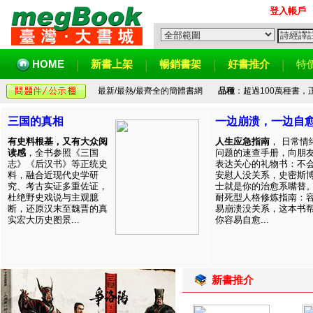
登入帳戶
HOME
新書上架
暢銷書架
好書推介
特
最新/最熱/最齊全的簡體書網
品種
：超過100萬種書
三国的真相
一边崩溃，一边自
有史料根基，又有大众阅
人生应急指南
， 日常情
读感
，全书参照《三国
问题的速查手册，向朋
志》《后汉书》等正统史
表达关心的礼物书：不
料，融合近现代史学研
安慰人没关系，史密斯
究、考古实证多重佐证，
士就是你的治愈系嘴替
杜绝野史戏说与主观臆
耐死型人格修炼指南：
断，还原汉末至魏晋的真
易崩溃没关系，这本书
实宏大历史图景...
你容易自愈...
新書推介