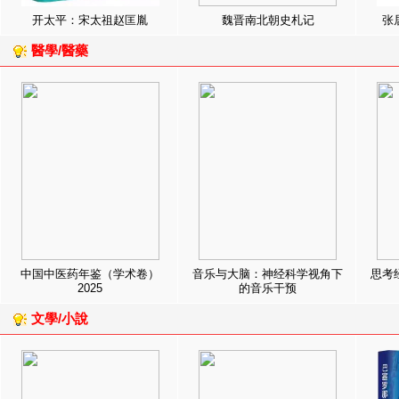
开太平：宋太祖赵匡胤
魏晋南北朝史札记
张
醫學/醫藥
中国中医药年鉴（学术卷）
音乐与大脑：神经科学视角下
思考
2025
的音乐干预
文學/小說