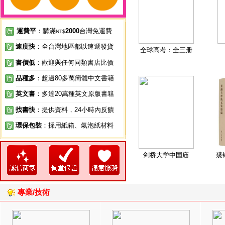
運費平
：購滿
2000
台灣免運費
NT$
速度快
：全台灣地區都以速遞發貨
全球高考：全三册
書價低
：歡迎與任何同類書店比價
品種多
：超過80多萬簡體中文書籍
英文書
：多達20萬種英文原版書籍
找書快
：提供資料，24小時內反饋
環保包裝
：採用紙箱、氣泡紙材料
剑桥大学中国庙
裘
專業/技術