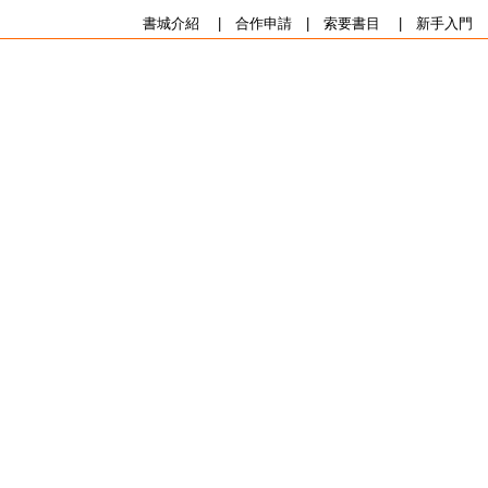
書城介紹
|
合作申請
|
索要書目
|
新手入門