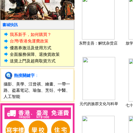
書城快訊
我系新手，如何購買？
台灣/香港免運費政策
东野圭吾：解忧杂货店
放
優惠券激活及使用方式
全面服務保障、退換貨政策
送貨上門及超商取貨方式
熱搜關鍵字
：
攝影
、
美學
、
汪曾祺
、
繪畫
、
一帶一
路
、
盗墓笔记
、
瑜伽
、
烹饪
、
中醫
、
人工智能
元代的族群文化与科举
七