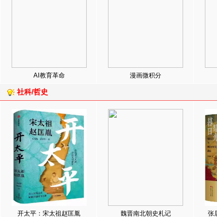
AI教育革命
漫画微积分
社科/哲史
开太平：宋太祖赵匡胤
魏晋南北朝史札记
张