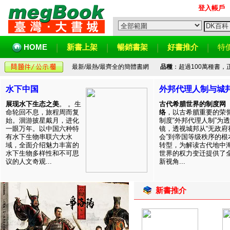
登入帳戶
HOME
新書上架
暢銷書架
好書推介
特
最新/最熱/最齊全的簡體書網
品種
：超過100萬種書
水下中国
外邦代理人制与城
展现水下生态之美
。 。生
古代希腊世界的制度网
命轮回不息，旅程周而复
络
，以古希腊重要的荣
始。洄游披星戴月，进化
制度“外邦代理人制”为透
一眼万年。以中国六种特
镜，透视城邦从“无政府
有水下生物串联六大水
会”到帝国等级秩序的根
域，全面介绍魅力丰富的
转型，为解读古代地中
水下生物多样性和不可思
世界的权力变迁提供了
议的人文奇观...
新视角...
新書推介