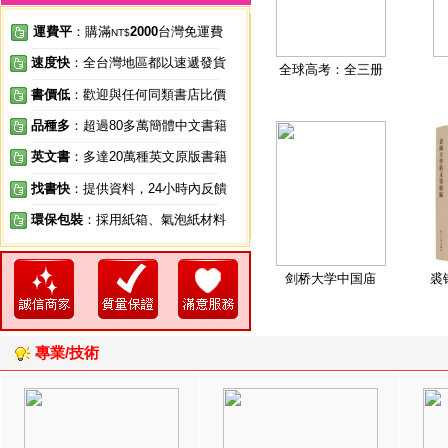
運費平
：購滿
2000
台灣免運費
NT$
速度快
：全台灣地區都以速遞發貨
全球高考：全三册
書價低
：歡迎與任何同類書店比價
品種多
：超過80多萬簡體中文書籍
英文書
：多達20萬種英文原版書籍
找書快
：提供資料，24小時內反饋
環保包裝
：採用紙箱、氣泡紙材料
剑桥大学中国庙
裘
專業/技術