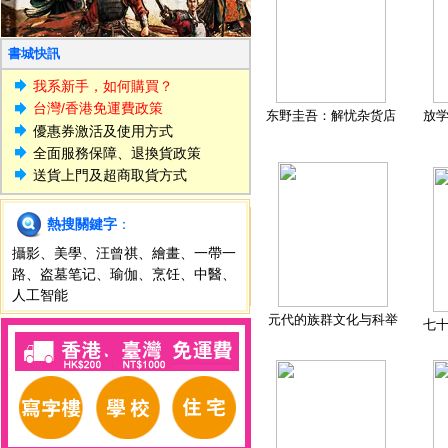
書城快訊
我系新手，如何購買？
台灣/香港免運費政策
东野圭吾：解忧杂货店
放
優惠券激活及使用方式
全面服務保障、退換貨政策
送貨上門及超商取貨方式
熱搜關鍵字
：
攝影
、
美學
、
汪曾祺
、
繪畫
、
一帶一
路
、
盗墓笔记
、
瑜伽
、
烹饪
、
中醫
、
人工智能
元代的族群文化与科举
七