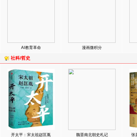
AI教育革命
漫画微积分
社科/哲史
开太平：宋太祖赵匡胤
魏晋南北朝史札记
张