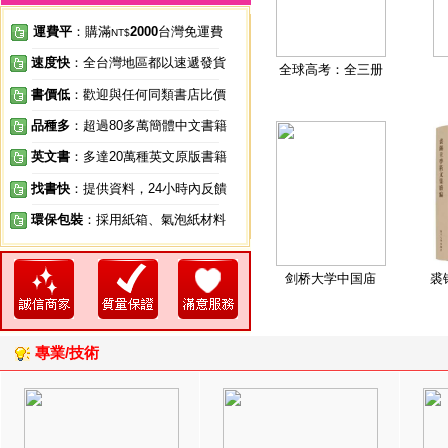
運費平
：購滿
2000
台灣免運費
NT$
速度快
：全台灣地區都以速遞發貨
全球高考：全三册
書價低
：歡迎與任何同類書店比價
品種多
：超過80多萬簡體中文書籍
英文書
：多達20萬種英文原版書籍
找書快
：提供資料，24小時內反饋
環保包裝
：採用紙箱、氣泡紙材料
剑桥大学中国庙
裘
專業/技術