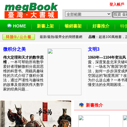
登入帳戶
HOME
新書上架
暢銷書架
好書推介
特
最新/最熱/最齊全的簡體書網
品種
：超過100萬種書
微积分之美
文明3
伟大定理和天才的数学思
1060年—1104年变法风
维
，一本可帮助所有数学
云
，深度复盘北宋关键4
爱好者理解微积分底层思
年：一场名为“救国”的变
维的科普书。用颇具趣味
法，如何一步步演变成
性的方式介绍了微积分算
空国运的“制度黑洞”？
法，通过严谨性与趣味性
为什么这么难？一本书
的故事及曾困扰伟大数学
懂变法的全周期困境...
家的经典问题...
新書推介