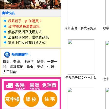
書城快訊
我系新手，如何購買？
台灣/香港免運費政策
东野圭吾：解忧杂货店
放
優惠券激活及使用方式
全面服務保障、退換貨政策
送貨上門及超商取貨方式
熱搜關鍵字
：
攝影
、
美學
、
汪曾祺
、
繪畫
、
一帶一
路
、
盗墓笔记
、
瑜伽
、
烹饪
、
中醫
、
人工智能
元代的族群文化与科举
七