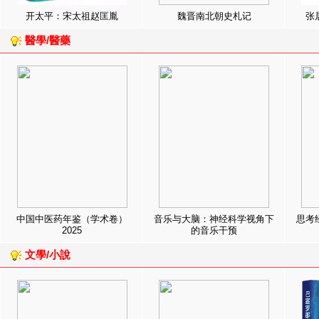
开太平：宋太祖赵匡胤
魏晋南北朝史札记
张
醫學/醫藥
中国中医药年鉴（学术卷）
音乐与大脑：神经科学视角下
思考
2025
的音乐干预
文學/小說