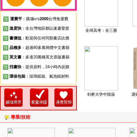
運費平
：購滿
2000
台灣免運費
NT$
速度快
：全台灣地區都以速遞發貨
全球高考：全三册
書價低
：歡迎與任何同類書店比價
品種多
：超過80多萬簡體中文書籍
英文書
：多達20萬種英文原版書籍
找書快
：提供資料，24小時內反饋
環保包裝
：採用紙箱、氣泡紙材料
剑桥大学中国庙
裘
專業/技術