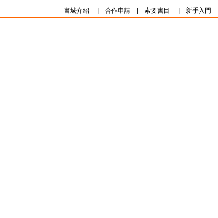
書城介紹
|
合作申請
|
索要書目
|
新手入門