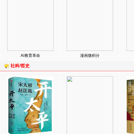
AI教育革命
漫画微积分
社科/哲史