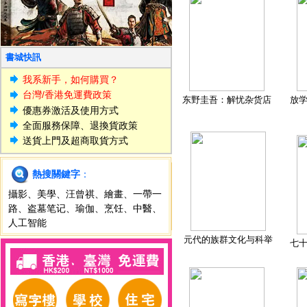
書城快訊
我系新手，如何購買？
台灣/香港免運費政策
东野圭吾：解忧杂货店
放
優惠券激活及使用方式
全面服務保障、退換貨政策
送貨上門及超商取貨方式
熱搜關鍵字
：
攝影
、
美學
、
汪曾祺
、
繪畫
、
一帶一
路
、
盗墓笔记
、
瑜伽
、
烹饪
、
中醫
、
人工智能
元代的族群文化与科举
七