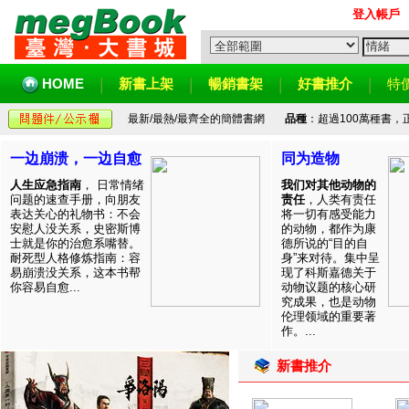
登入帳戶
HOME
新書上架
暢銷書架
好書推介
特
最新/最熱/最齊全的簡體書網
品種
：超過100萬種書
一边崩溃，一边自愈
同为造物
人生应急指南
， 日常情绪
我们对其他动物的
问题的速查手册，向朋友
责任
，人类有责任
表达关心的礼物书：不会
将一切有感受能力
安慰人没关系，史密斯博
的动物，都作为康
士就是你的治愈系嘴替。
德所说的“目的自
耐死型人格修炼指南：容
身”来对待。集中呈
易崩溃没关系，这本书帮
现了科斯嘉德关于
你容易自愈...
动物议题的核心研
究成果，也是动物
伦理领域的重要著
作。...
新書推介