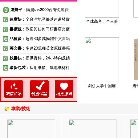
運費平
：購滿
2000
台灣免運費
NT$
速度快
：全台灣地區都以速遞發貨
全球高考：全三册
書價低
：歡迎與任何同類書店比價
品種多
：超過80多萬簡體中文書籍
英文書
：多達20萬種英文原版書籍
找書快
：提供資料，24小時內反饋
環保包裝
：採用紙箱、氣泡紙材料
剑桥大学中国庙
裘
專業/技術