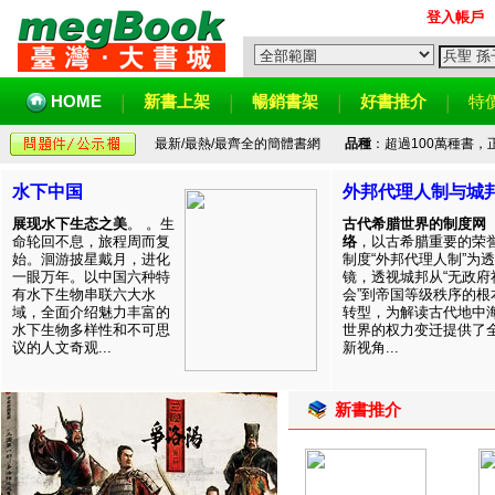
登入帳戶
HOME
新書上架
暢銷書架
好書推介
特
最新/最熱/最齊全的簡體書網
品種
：超過100萬種書
水下中国
外邦代理人制与城
展现水下生态之美
。 。生
古代希腊世界的制度网
命轮回不息，旅程周而复
络
，以古希腊重要的荣
始。洄游披星戴月，进化
制度“外邦代理人制”为透
一眼万年。以中国六种特
镜，透视城邦从“无政府
有水下生物串联六大水
会”到帝国等级秩序的根
域，全面介绍魅力丰富的
转型，为解读古代地中
水下生物多样性和不可思
世界的权力变迁提供了
议的人文奇观...
新视角...
新書推介