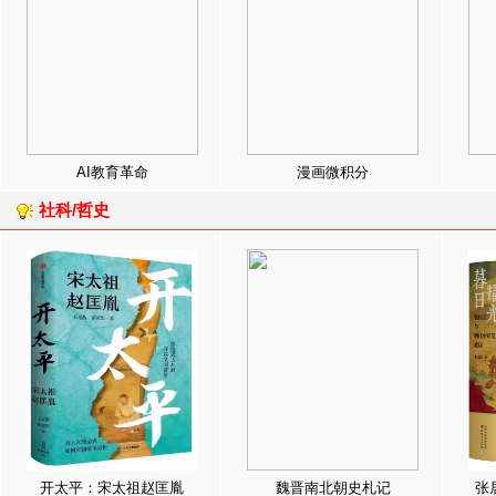
AI教育革命
漫画微积分
社科/哲史
开太平：宋太祖赵匡胤
魏晋南北朝史札记
张