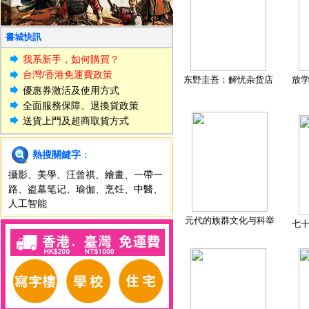
書城快訊
我系新手，如何購買？
台灣/香港免運費政策
东野圭吾：解忧杂货店
放
優惠券激活及使用方式
全面服務保障、退換貨政策
送貨上門及超商取貨方式
熱搜關鍵字
：
攝影
、
美學
、
汪曾祺
、
繪畫
、
一帶一
路
、
盗墓笔记
、
瑜伽
、
烹饪
、
中醫
、
人工智能
元代的族群文化与科举
七