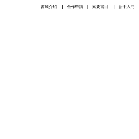
書城介紹
|
合作申請
|
索要書目
|
新手入門