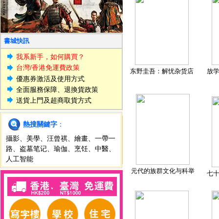
書城快訊
我系新手，如何購買？
台灣/香港免運費政策
东野圭吾：解忧杂货店
放
優惠券激活及使用方式
全面服務保障、退換貨政策
送貨上門及超商取貨方式
熱搜關鍵字
：
攝影
、
美學
、
汪曾祺
、
繪畫
、
一帶一
路
、
盗墓笔记
、
瑜伽
、
烹饪
、
中醫
、
人工智能
元代的族群文化与科举
七