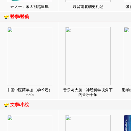
开太平：宋太祖赵匡胤
魏晋南北朝史札记
张
醫學/醫藥
中国中医药年鉴（学术卷）
音乐与大脑：神经科学视角下
思考
2025
的音乐干预
文學/小說