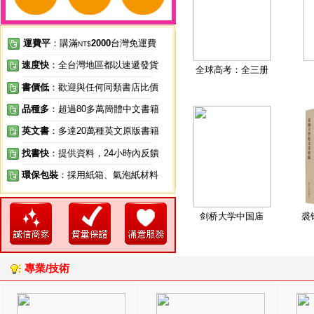
運費平
：購滿
2000
台灣免運費
NT$
速度快
：全台灣地區都以速遞發貨
全球高考：全三册
書價低
：歡迎與任何同類書店比價
品種多
：超過80多萬簡體中文書籍
英文書
：多達20萬種英文原版書籍
找書快
：提供資料，24小時內反饋
環保包裝
：採用紙箱、氣泡紙材料
剑桥大学中国庙
裘
專業/技術