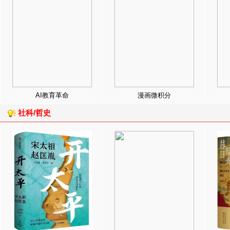
AI教育革命
漫画微积分
社科/哲史