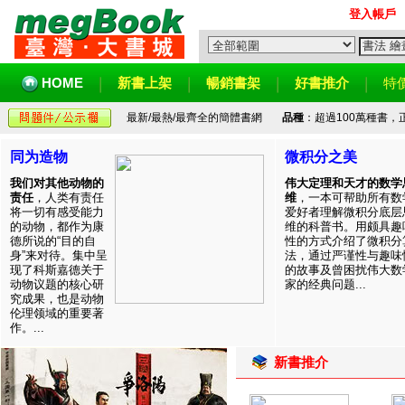
登入帳戶
HOME
新書上架
暢銷書架
好書推介
特
最新/最熱/最齊全的簡體書網
品種
：超過100萬種書
同为造物
微积分之美
我们对其他动物的
伟大定理和天才的数学
责任
，人类有责任
维
，一本可帮助所有数
将一切有感受能力
爱好者理解微积分底层
的动物，都作为康
维的科普书。用颇具趣
德所说的“目的自
性的方式介绍了微积分
身”来对待。集中呈
法，通过严谨性与趣味
现了科斯嘉德关于
的故事及曾困扰伟大数
动物议题的核心研
家的经典问题...
究成果，也是动物
伦理领域的重要著
作。...
新書推介