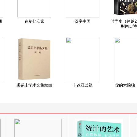
册
在别处安家
汉字中国
时尚史（跨越2
时尚史诗
裘锡圭学术文集续编
十论汪曾祺
你的大脑独