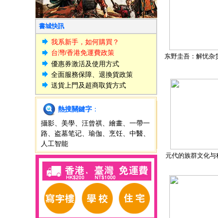
書城快訊
我系新手，如何購買？
台灣/香港免運費政策
东野圭吾：解忧杂
優惠券激活及使用方式
全面服務保障、退換貨政策
送貨上門及超商取貨方式
熱搜關鍵字
：
攝影
、
美學
、
汪曾祺
、
繪畫
、
一帶一
路
、
盗墓笔记
、
瑜伽
、
烹饪
、
中醫
、
人工智能
元代的族群文化与