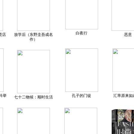
白夜行
货店
放学后（东野圭吾成名
恶意
作）
科举
孔子的门徒
汇率原来如
七十二物候：顺时生活