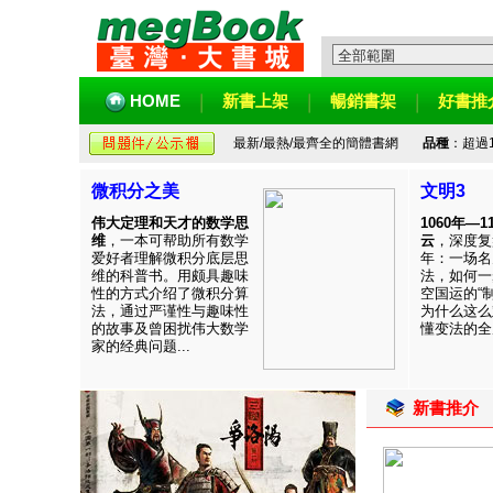
HOME
新書上架
暢銷書架
好書推
最新/最熱/最齊全的簡體書網
品種
：超過
微积分之美
文明3
伟大定理和天才的数学思
1060年—
维
，一本可帮助所有数学
云
，深度复
爱好者理解微积分底层思
年：一场名
维的科普书。用颇具趣味
法，如何一
性的方式介绍了微积分算
空国运的“
法，通过严谨性与趣味性
为什么这么
的故事及曾困扰伟大数学
懂变法的全周
家的经典问题...
新書推介