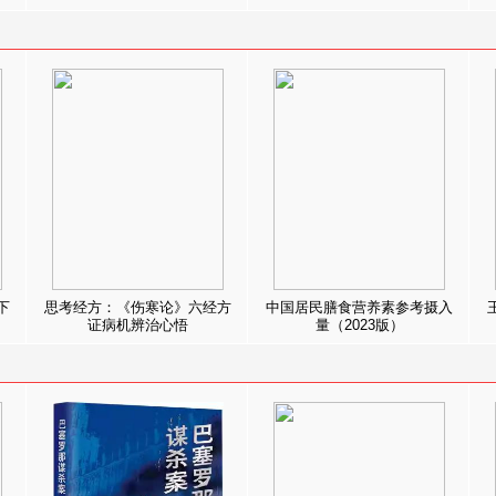
下
思考经方：《伤寒论》六经方
中国居民膳食营养素参考摄入
证病机辨治心悟
量（2023版）