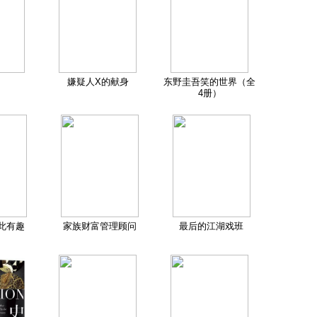
嫌疑人X的献身
东野圭吾笑的世界（全
4册）
此有趣
家族财富管理顾问
最后的江湖戏班