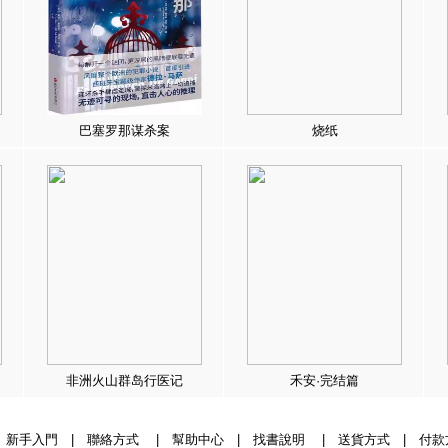
巴塞罗那谋杀案
烧纸
非洲火山群岛行医记
禾安·完结篇
|
新手入門
|
聯絡方式
|
幫助中心
|
找書說明
|
送貨方式
|
付款