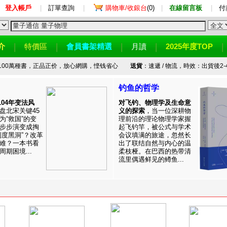
登入帳戶
|
訂單查詢
|
購物車/收銀台
(0)
|
在線留言板
|
付
介
特價區
會員書架精選
月讀
2025年度TOP
100萬種書，正品正价，放心網購，悭钱省心
送貨
：速遞 / 物流，時效：出貨後2-
钓鱼的哲学
1104年变法风
对飞钓、物理学及生命意
盘北宋关键45
义的探索
，当一位深耕物
为“救国”的变
理前沿的理论物理学家握
步步演变成掏
起飞钓竿，被公式与学术
制度黑洞”？改革
会议填满的旅途，忽然长
难？一本书看
出了联结自然与内心的温
期困境...
柔枝桠。在巴西的热带清
流里偶遇鲜见的鳟鱼...