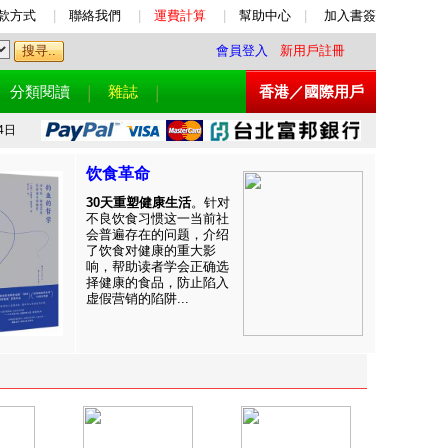
款方式
|
聯絡我們
|
運費計算
|
幫助中心
|
加入書簽
會員登入
新用戶註冊
分類閱讀
雜誌
香港／國際用戶
4日
饮食革命
30天重塑健康生活
。针对
不良饮食习惯这一当前社
会普遍存在的问题，介绍
了饮食对健康的重大影
响，帮助读者学会正确选
择健康的食品，防止陷入
虚假营销的陷阱...