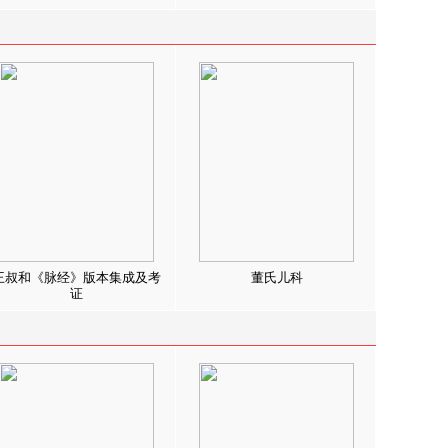
王叔和《脉经》版本集成及考
董氏儿科
证