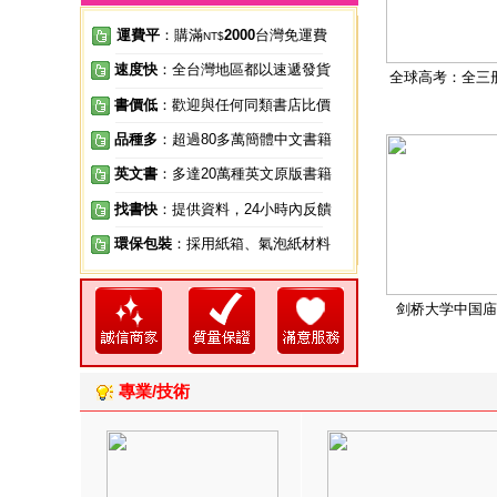
運費平
：購滿
2000
台灣免運費
NT$
速度快
：全台灣地區都以速遞發貨
全球高考：全三
書價低
：歡迎與任何同類書店比價
品種多
：超過80多萬簡體中文書籍
英文書
：多達20萬種英文原版書籍
找書快
：提供資料，24小時內反饋
環保包裝
：採用紙箱、氣泡紙材料
剑桥大学中国庙
專業/技術