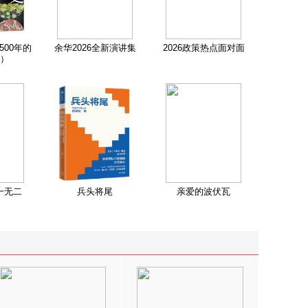
500年的
余华2026全新演讲集
2026政策热点面对面
）
一无二
兵头将尾
亲爱的波伏瓦