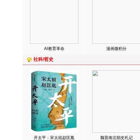
AI教育革命
漫画微积分
社科/哲史
开太平：宋太祖赵匡胤
魏晋南北朝史札记