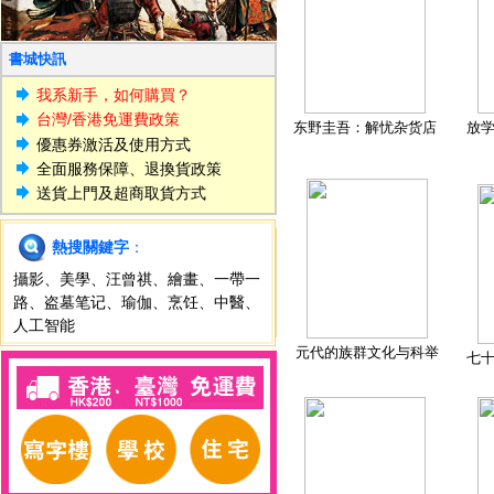
書城快訊
我系新手，如何購買？
台灣/香港免運費政策
东野圭吾：解忧杂货店
放
優惠券激活及使用方式
全面服務保障、退換貨政策
送貨上門及超商取貨方式
熱搜關鍵字
：
攝影
、
美學
、
汪曾祺
、
繪畫
、
一帶一
路
、
盗墓笔记
、
瑜伽
、
烹饪
、
中醫
、
人工智能
元代的族群文化与科举
七