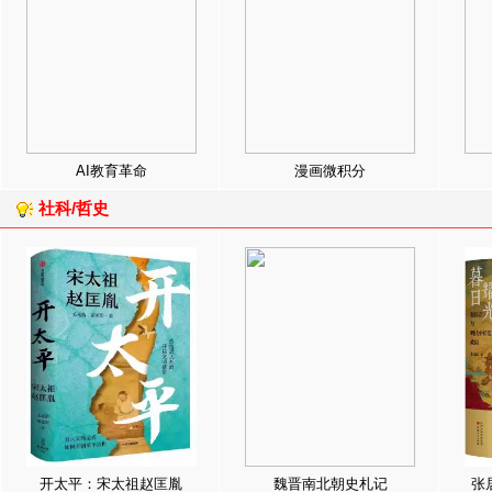
AI教育革命
漫画微积分
社科/哲史
开太平：宋太祖赵匡胤
魏晋南北朝史札记
张