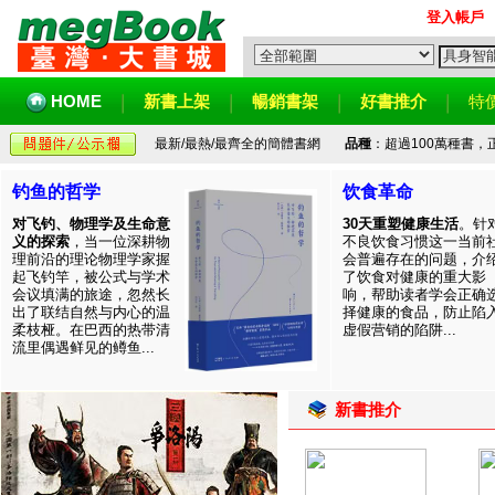
登入帳戶
HOME
新書上架
暢銷書架
好書推介
特
最新/最熱/最齊全的簡體書網
品種
：超過100萬種書
钓鱼的哲学
饮食革命
对飞钓、物理学及生命意
30天重塑健康生活
。针
义的探索
，当一位深耕物
不良饮食习惯这一当前
理前沿的理论物理学家握
会普遍存在的问题，介
起飞钓竿，被公式与学术
了饮食对健康的重大影
会议填满的旅途，忽然长
响，帮助读者学会正确
出了联结自然与内心的温
择健康的食品，防止陷
柔枝桠。在巴西的热带清
虚假营销的陷阱...
流里偶遇鲜见的鳟鱼...
新書推介