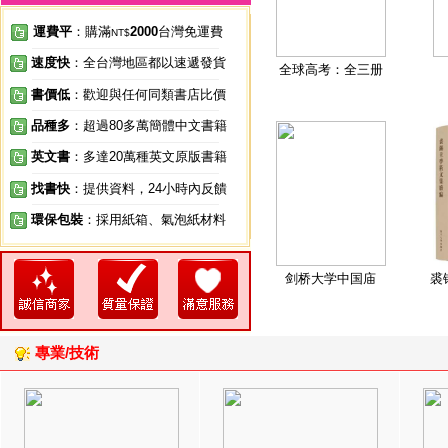
運費平
：購滿
2000
台灣免運費
NT$
速度快
：全台灣地區都以速遞發貨
全球高考：全三册
書價低
：歡迎與任何同類書店比價
品種多
：超過80多萬簡體中文書籍
英文書
：多達20萬種英文原版書籍
找書快
：提供資料，24小時內反饋
環保包裝
：採用紙箱、氣泡紙材料
剑桥大学中国庙
裘
專業/技術