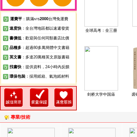
運費平
：購滿
2000
台灣免運費
NT$
速度快
：全台灣地區都以速遞發貨
全球高考：全三册
書價低
：歡迎與任何同類書店比價
品種多
：超過80多萬簡體中文書籍
英文書
：多達20萬種英文原版書籍
找書快
：提供資料，24小時內反饋
環保包裝
：採用紙箱、氣泡紙材料
剑桥大学中国庙
裘
專業/技術