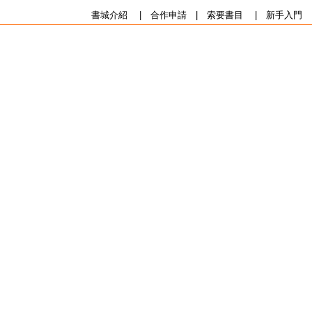
書城介紹
|
合作申請
|
索要書目
|
新手入門