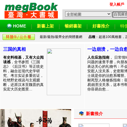
登入帳戶
HOME
新書上架
暢銷書架
好書推介
特
最新/最熱/最齊全的簡體書網
品種
：超過100萬種書
三国的真相
一边崩溃，一边自
有史料根基，又有大众阅
人生应急指南
， 日常情
读感
，全书参照《三国
问题的速查手册，向朋
志》《后汉书》等正统史
表达关心的礼物书：不
料，融合近现代史学研
安慰人没关系，史密斯
究、考古实证多重佐证，
士就是你的治愈系嘴替
杜绝野史戏说与主观臆
耐死型人格修炼指南：
断，还原汉末至魏晋的真
易崩溃没关系，这本书
实宏大历史图景...
你容易自愈...
新書推介