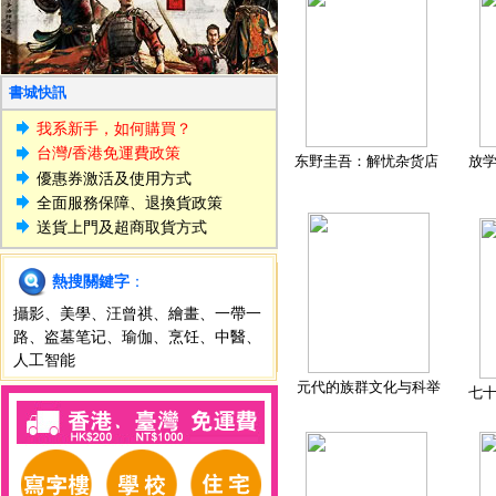
書城快訊
我系新手，如何購買？
台灣/香港免運費政策
东野圭吾：解忧杂货店
放
優惠券激活及使用方式
全面服務保障、退換貨政策
送貨上門及超商取貨方式
熱搜關鍵字
：
攝影
、
美學
、
汪曾祺
、
繪畫
、
一帶一
路
、
盗墓笔记
、
瑜伽
、
烹饪
、
中醫
、
人工智能
元代的族群文化与科举
七