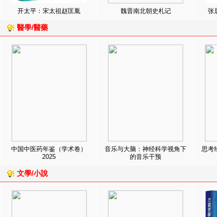
开太平：宋太祖赵匡胤
魏晋南北朝史札记
张
醫學/醫藥
中国中医药年鉴（学术卷）
音乐与大脑：神经科学视角下
思考
2025
的音乐干预
文學/小說