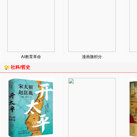
AI教育革命
漫画微积分
社科/哲史