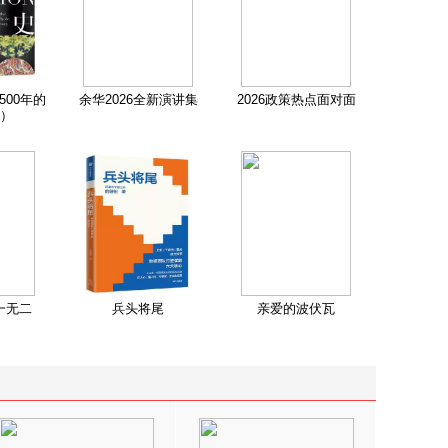
500年的
余华2026全新演讲集
2026政策热点面对面
）
一无二
兵头将尾
亲爱的波伏瓦