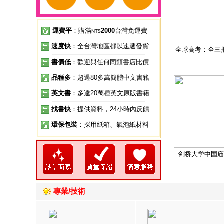
運費平
：購滿
2000
台灣免運費
NT$
速度快
：全台灣地區都以速遞發貨
全球高考：全三
書價低
：歡迎與任何同類書店比價
品種多
：超過80多萬簡體中文書籍
英文書
：多達20萬種英文原版書籍
找書快
：提供資料，24小時內反饋
環保包裝
：採用紙箱、氣泡紙材料
剑桥大学中国庙
專業/技術