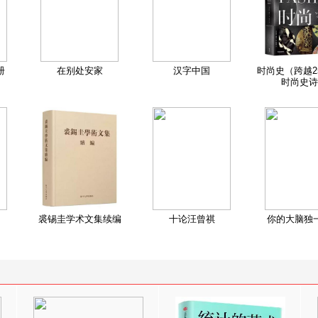
册
在别处安家
汉字中国
时尚史（跨越2
时尚史诗
裘锡圭学术文集续编
十论汪曾祺
你的大脑独