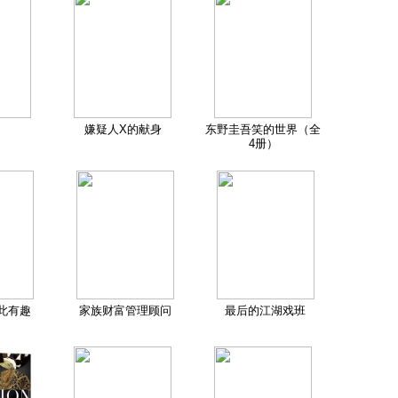
嫌疑人X的献身
东野圭吾笑的世界（全
4册）
此有趣
家族财富管理顾问
最后的江湖戏班