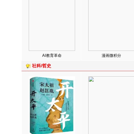
AI教育革命
漫画微积分
社科/哲史