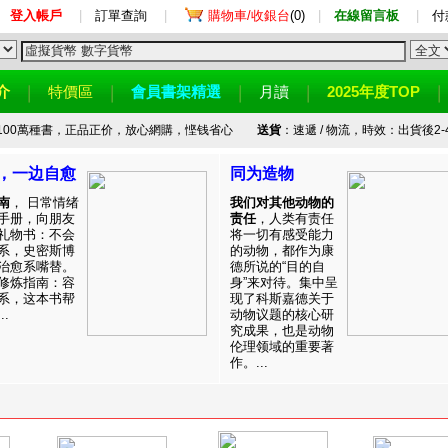
登入帳戶
|
訂單查詢
|
購物車/收銀台
(0)
|
在線留言板
|
付
介
特價區
會員書架精選
月讀
2025年度TOP
100萬種書，正品正价，放心網購，悭钱省心
送貨
：速遞 / 物流，時效：出貨後2-
，一边自愈
同为造物
南
， 日常情绪
我们对其他动物的
手册，向朋友
责任
，人类有责任
礼物书：不会
将一切有感受能力
系，史密斯博
的动物，都作为康
治愈系嘴替。
德所说的“目的自
修炼指南：容
身”来对待。集中呈
系，这本书帮
现了科斯嘉德关于
.
动物议题的核心研
究成果，也是动物
伦理领域的重要著
作。...