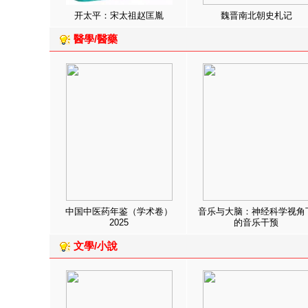
开太平：宋太祖赵匡胤
魏晋南北朝史札记
醫學/醫藥
中国中医药年鉴（学术卷）
音乐与大脑：神经科学视角
2025
的音乐干预
文學/小說