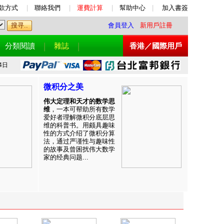
款方式
|
聯絡我們
|
運費計算
|
幫助中心
|
加入書簽
會員登入
新用戶註冊
分類閱讀
雜誌
香港／國際用戶
4日
微积分之美
伟大定理和天才的数学思
维
，一本可帮助所有数学
爱好者理解微积分底层思
维的科普书。用颇具趣味
性的方式介绍了微积分算
法，通过严谨性与趣味性
的故事及曾困扰伟大数学
家的经典问题...