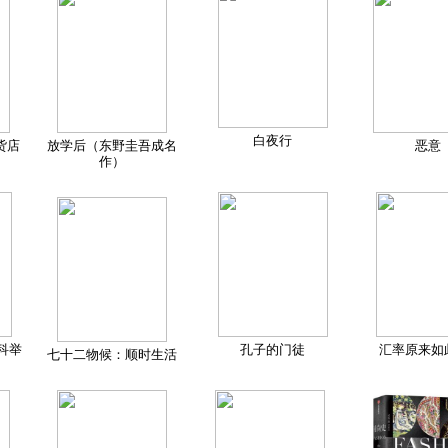
白夜行
货店
放学后（东野圭吾成名
恶意
作）
科举
孔子的门徒
汇率原来如
七十二物候：顺时生活