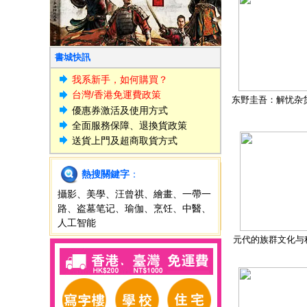
書城快訊
我系新手，如何購買？
台灣/香港免運費政策
东野圭吾：解忧杂
優惠券激活及使用方式
全面服務保障、退換貨政策
送貨上門及超商取貨方式
熱搜關鍵字
：
攝影
、
美學
、
汪曾祺
、
繪畫
、
一帶一
路
、
盗墓笔记
、
瑜伽
、
烹饪
、
中醫
、
人工智能
元代的族群文化与