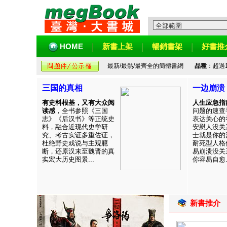
HOME
新書上架
暢銷書架
好書推
最新/最熱/最齊全的簡體書網
品種
：超過
三国的真相
一边崩溃
有史料根基，又有大众阅
人生应急指
读感
，全书参照《三国
问题的速查
志》《后汉书》等正统史
表达关心的
料，融合近现代史学研
安慰人没关
究、考古实证多重佐证，
士就是你的
杜绝野史戏说与主观臆
耐死型人格
断，还原汉末至魏晋的真
易崩溃没关
实宏大历史图景...
你容易自愈..
新書推介