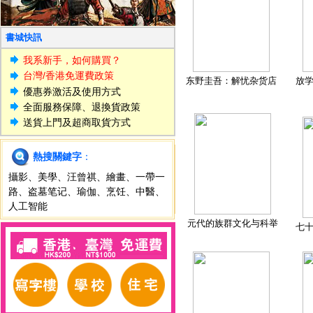
書城快訊
我系新手，如何購買？
台灣/香港免運費政策
东野圭吾：解忧杂货店
放
優惠券激活及使用方式
全面服務保障、退換貨政策
送貨上門及超商取貨方式
熱搜關鍵字
：
攝影
、
美學
、
汪曾祺
、
繪畫
、
一帶一
路
、
盗墓笔记
、
瑜伽
、
烹饪
、
中醫
、
人工智能
元代的族群文化与科举
七