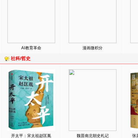
AI教育革命
漫画微积分
社科/哲史
开太平：宋太祖赵匡胤
魏晋南北朝史札记
张