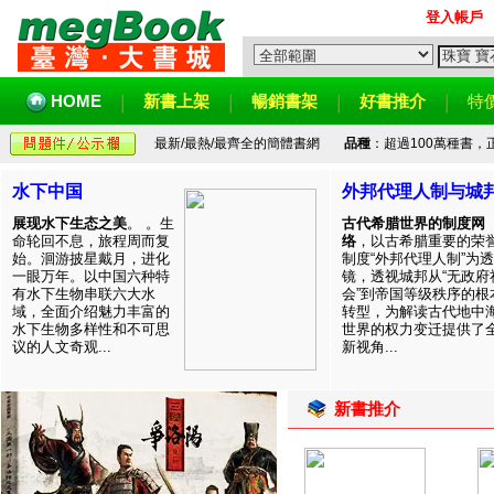
登入帳戶
HOME
新書上架
暢銷書架
好書推介
特
最新/最熱/最齊全的簡體書網
品種
：超過100萬種書
水下中国
外邦代理人制与城
展现水下生态之美
。 。生
古代希腊世界的制度网
命轮回不息，旅程周而复
络
，以古希腊重要的荣
始。洄游披星戴月，进化
制度“外邦代理人制”为透
一眼万年。以中国六种特
镜，透视城邦从“无政府
有水下生物串联六大水
会”到帝国等级秩序的根
域，全面介绍魅力丰富的
转型，为解读古代地中
水下生物多样性和不可思
世界的权力变迁提供了
议的人文奇观...
新视角...
新書推介