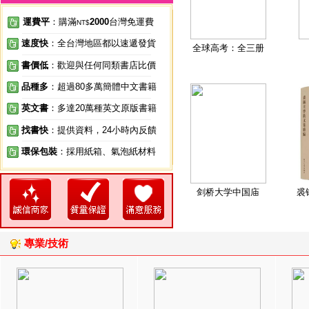
運費平
：購滿
2000
台灣免運費
NT$
速度快
：全台灣地區都以速遞發貨
全球高考：全三册
書價低
：歡迎與任何同類書店比價
品種多
：超過80多萬簡體中文書籍
英文書
：多達20萬種英文原版書籍
找書快
：提供資料，24小時內反饋
環保包裝
：採用紙箱、氣泡紙材料
剑桥大学中国庙
裘
專業/技術