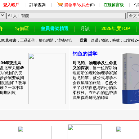
登入帳戶
|
訂單查詢
|
購物車/收銀台
(0)
|
在線留言板
|
付
介
特價區
會員書架精選
月讀
2025年度TOP
100萬種書，正品正价，放心網購，悭钱省心
送貨
：速遞 / 物流，時效：出貨後2-
钓鱼的哲学
1104年变法风
对飞钓、物理学及生命意
盘北宋关键45
义的探索
，当一位深耕物
为“救国”的变
理前沿的理论物理学家握
步步演变成掏
起飞钓竿，被公式与学术
制度黑洞”？改革
会议填满的旅途，忽然长
难？一本书看
出了联结自然与内心的温
期困境...
柔枝桠。在巴西的热带清
流里偶遇鲜见的鳟鱼...