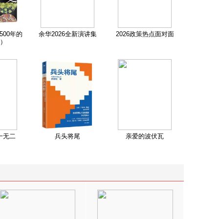
500年的
余华2026全新演讲集
2026政策热点面对面
）
一无二
兵头将尾
亲爱的波伏瓦