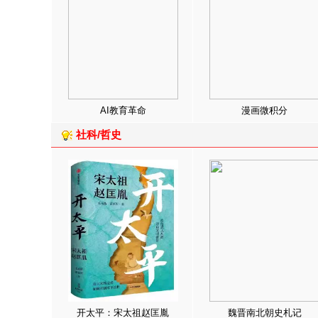
AI教育革命
漫画微积分
社科/哲史
开太平：宋太祖赵匡胤
魏晋南北朝史札记