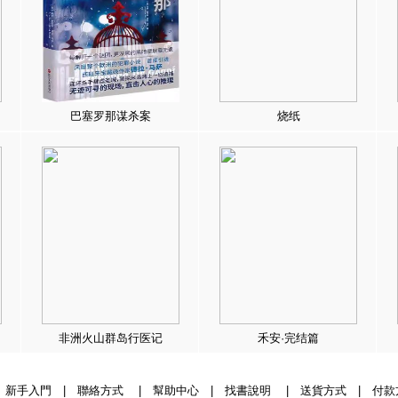
巴塞罗那谋杀案
烧纸
非洲火山群岛行医记
禾安·完结篇
|
新手入門
|
聯絡方式
|
幫助中心
|
找書說明
|
送貨方式
|
付款