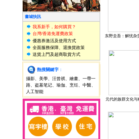
書城快訊
我系新手，如何購買？
台灣/香港免運費政策
东野圭吾：解忧杂
優惠券激活及使用方式
全面服務保障、退換貨政策
送貨上門及超商取貨方式
熱搜關鍵字
：
攝影
、
美學
、
汪曾祺
、
繪畫
、
一帶一
路
、
盗墓笔记
、
瑜伽
、
烹饪
、
中醫
、
人工智能
元代的族群文化与