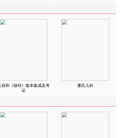
王叔和《脉经》版本集成及考
董氏儿科
证