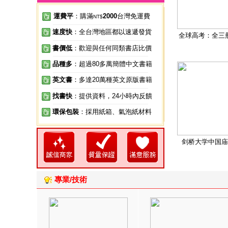
運費平
：購滿
2000
台灣免運費
NT$
速度快
：全台灣地區都以速遞發貨
全球高考：全三
書價低
：歡迎與任何同類書店比價
品種多
：超過80多萬簡體中文書籍
英文書
：多達20萬種英文原版書籍
找書快
：提供資料，24小時內反饋
環保包裝
：採用紙箱、氣泡紙材料
剑桥大学中国庙
專業/技術