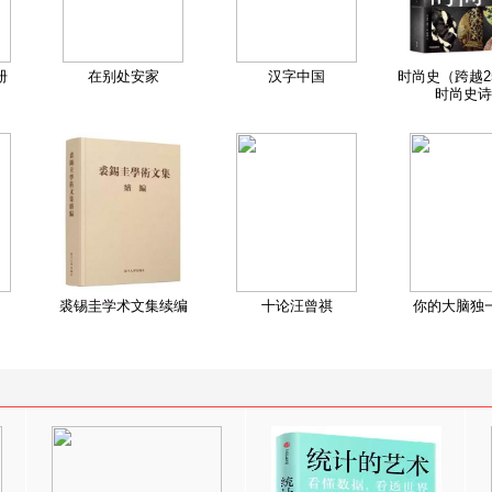
册
在别处安家
汉字中国
时尚史（跨越2
时尚史诗
裘锡圭学术文集续编
十论汪曾祺
你的大脑独