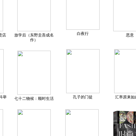
白夜行
货店
放学后（东野圭吾成名
恶意
作）
科举
孔子的门徒
汇率原来如
七十二物候：顺时生活