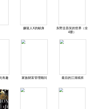
嫌疑人X的献身
东野圭吾笑的世界（全
4册）
此有趣
家族财富管理顾问
最后的江湖戏班