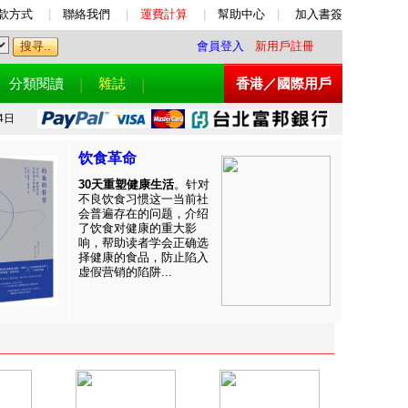
款方式
|
聯絡我們
|
運費計算
|
幫助中心
|
加入書簽
會員登入
新用戶註冊
分類閱讀
雜誌
香港／國際用戶
4日
饮食革命
30天重塑健康生活
。针对
不良饮食习惯这一当前社
会普遍存在的问题，介绍
了饮食对健康的重大影
响，帮助读者学会正确选
择健康的食品，防止陷入
虚假营销的陷阱...