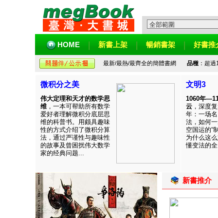
HOME
新書上架
暢銷書架
好書推
最新/最熱/最齊全的簡體書網
品種
：超過
微积分之美
文明3
伟大定理和天才的数学思
1060年—
维
，一本可帮助所有数学
云
，深度复
爱好者理解微积分底层思
年：一场名
维的科普书。用颇具趣味
法，如何一
性的方式介绍了微积分算
空国运的“
法，通过严谨性与趣味性
为什么这么
的故事及曾困扰伟大数学
懂变法的全周
家的经典问题...
新書推介