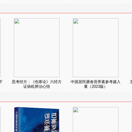
下
思考经方：《伤寒论》六经方
中国居民膳食营养素参考摄入
证病机辨治心悟
量（2023版）