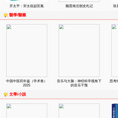
开太平：宋太祖赵匡胤
魏晋南北朝史札记
张
醫學/醫藥
中国中医药年鉴（学术卷）
音乐与大脑：神经科学视角下
思考
2025
的音乐干预
文學/小說