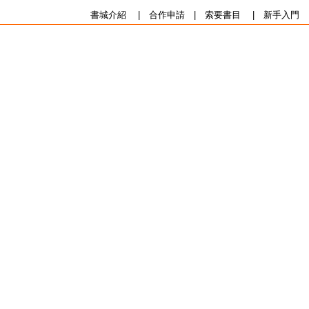
書城介紹
|
合作申請
|
索要書目
|
新手入門