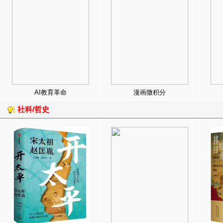
AI教育革命
漫画微积分
社科/哲史