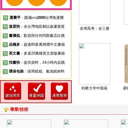
運費平
：購滿
2000
台灣免運費
NT$
速度快
：全台灣地區都以速遞發貨
全球高考：全三册
書價低
：歡迎與任何同類書店比價
品種多
：超過80多萬簡體中文書籍
英文書
：多達20萬種英文原版書籍
找書快
：提供資料，24小時內反饋
環保包裝
：採用紙箱、氣泡紙材料
剑桥大学中国庙
裘
專業/技術