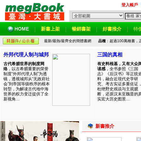
登入帳戶
HOME
新書上架
暢銷書架
好書推介
特
最新/最熱/最齊全的簡體書網
品種
：超過100萬種書
外邦代理人制与城邦
三国的真相
古代希腊世界的制度网
有史料根基，又有大众
络
，以古希腊重要的荣誉
读感
，全书参照《三国
制度“外邦代理人制”为透
志》《后汉书》等正统
镜，透视城邦从“无政府社
料，融合近现代史学研
会”到帝国等级秩序的根本
究、考古实证多重佐证
转型，为解读古代地中海
杜绝野史戏说与主观臆
世界的权力变迁提供了全
断，还原汉末至魏晋的
新视角...
实宏大历史图景...
新書推介