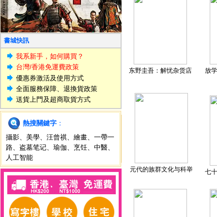
書城快訊
我系新手，如何購買？
台灣/香港免運費政策
东野圭吾：解忧杂货店
放
優惠券激活及使用方式
全面服務保障、退換貨政策
送貨上門及超商取貨方式
熱搜關鍵字
：
攝影
、
美學
、
汪曾祺
、
繪畫
、
一帶一
路
、
盗墓笔记
、
瑜伽
、
烹饪
、
中醫
、
人工智能
元代的族群文化与科举
七