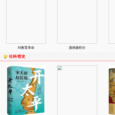
AI教育革命
漫画微积分
社科/哲史