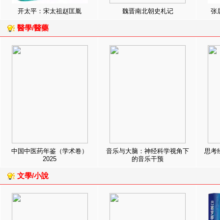
开太平：宋太祖赵匡胤
魏晋南北朝史札记
张
醫學/醫藥
中国中医药年鉴（学术卷）
音乐与大脑：神经科学视角下
思考
2025
的音乐干预
文學/小說