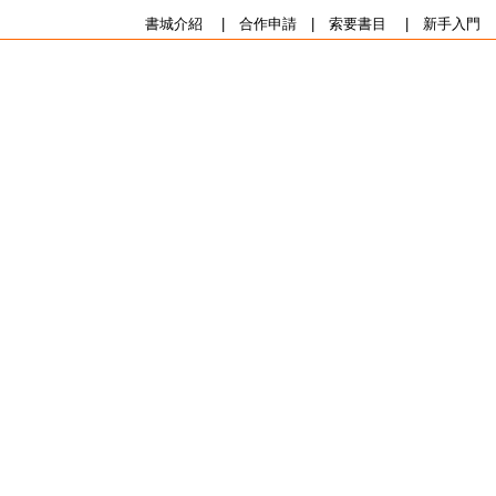
書城介紹
|
合作申請
|
索要書目
|
新手入門