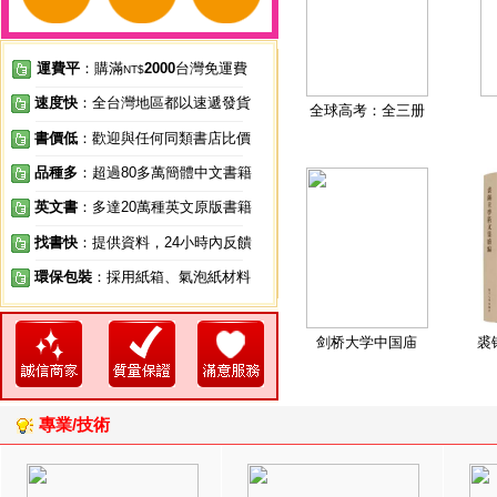
運費平
：購滿
2000
台灣免運費
NT$
速度快
：全台灣地區都以速遞發貨
全球高考：全三册
書價低
：歡迎與任何同類書店比價
品種多
：超過80多萬簡體中文書籍
英文書
：多達20萬種英文原版書籍
找書快
：提供資料，24小時內反饋
環保包裝
：採用紙箱、氣泡紙材料
剑桥大学中国庙
裘
專業/技術