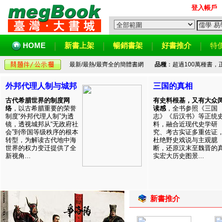
登入帳戶
HOME
新書上架
暢銷書架
好書推介
特
最新/最熱/最齊全的簡體書網
品種
：超過100萬種書
外邦代理人制与城邦
三国的真相
古代希腊世界的制度网
有史料根基，又有大众
络
，以古希腊重要的荣誉
读感
，全书参照《三国
制度“外邦代理人制”为透
志》《后汉书》等正统
镜，透视城邦从“无政府社
料，融合近现代史学研
会”到帝国等级秩序的根本
究、考古实证多重佐证
转型，为解读古代地中海
杜绝野史戏说与主观臆
世界的权力变迁提供了全
断，还原汉末至魏晋的
新视角...
实宏大历史图景...
新書推介