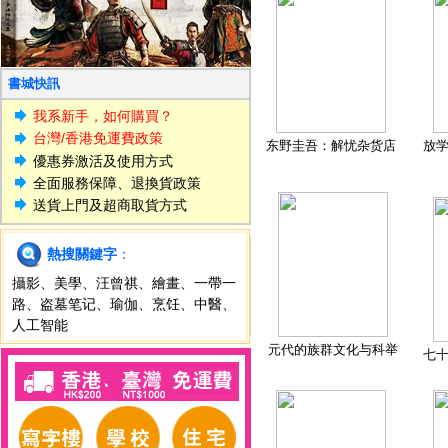
書城快訊
我系新手，如何購買？
台灣/香港免運費政策
东野圭吾：解忧杂货店
放
優惠券激活及使用方式
全面服務保障、退換貨政策
送貨上門及超商取貨方式
熱搜關鍵字
：
攝影
、
美學
、
汪曾祺
、
繪畫
、
一帶一
路
、
盗墓笔记
、
瑜伽
、
烹饪
、
中醫
、
人工智能
元代的族群文化与科举
七