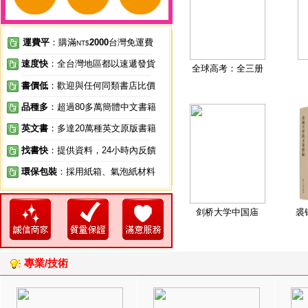
運費平
：購滿
2000
台灣免運費
NT$
速度快
：全台灣地區都以速遞發貨
全球高考：全三册
書價低
：歡迎與任何同類書店比價
品種多
：超過80多萬簡體中文書籍
英文書
：多達20萬種英文原版書籍
找書快
：提供資料，24小時內反饋
環保包裝
：採用紙箱、氣泡紙材料
剑桥大学中国庙
裘
專業/技術