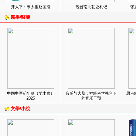
开太平：宋太祖赵匡胤
魏晋南北朝史札记
张
醫學/醫藥
中国中医药年鉴（学术卷）
音乐与大脑：神经科学视角下
思考
2025
的音乐干预
文學/小說