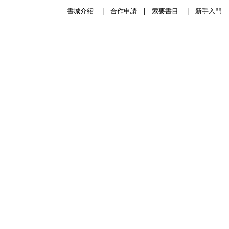
書城介紹
|
合作申請
|
索要書目
|
新手入門