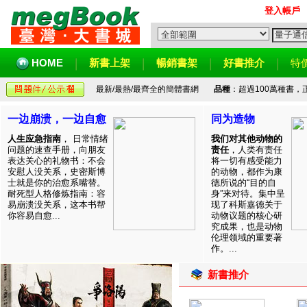
登入帳戶
HOME
新書上架
暢銷書架
好書推介
特
最新/最熱/最齊全的簡體書網
品種
：超過100萬種書
一边崩溃，一边自愈
同为造物
人生应急指南
， 日常情绪
我们对其他动物的
问题的速查手册，向朋友
责任
，人类有责任
表达关心的礼物书：不会
将一切有感受能力
安慰人没关系，史密斯博
的动物，都作为康
士就是你的治愈系嘴替。
德所说的“目的自
耐死型人格修炼指南：容
身”来对待。集中呈
易崩溃没关系，这本书帮
现了科斯嘉德关于
你容易自愈...
动物议题的核心研
究成果，也是动物
伦理领域的重要著
作。...
新書推介