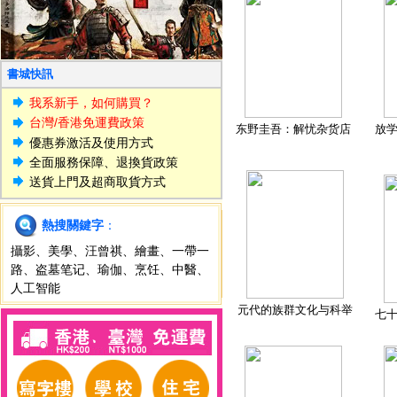
書城快訊
我系新手，如何購買？
台灣/香港免運費政策
东野圭吾：解忧杂货店
放
優惠券激活及使用方式
全面服務保障、退換貨政策
送貨上門及超商取貨方式
熱搜關鍵字
：
攝影
、
美學
、
汪曾祺
、
繪畫
、
一帶一
路
、
盗墓笔记
、
瑜伽
、
烹饪
、
中醫
、
人工智能
元代的族群文化与科举
七