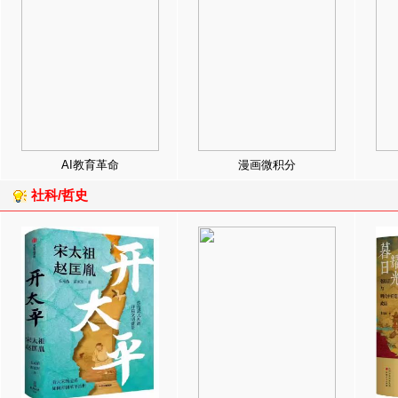
AI教育革命
漫画微积分
社科/哲史