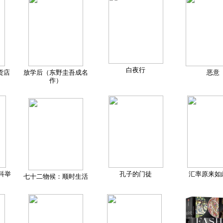
白夜行
货店
放学后（东野圭吾成名
恶意
作）
科举
孔子的门徒
汇率原来如
七十二物候：顺时生活