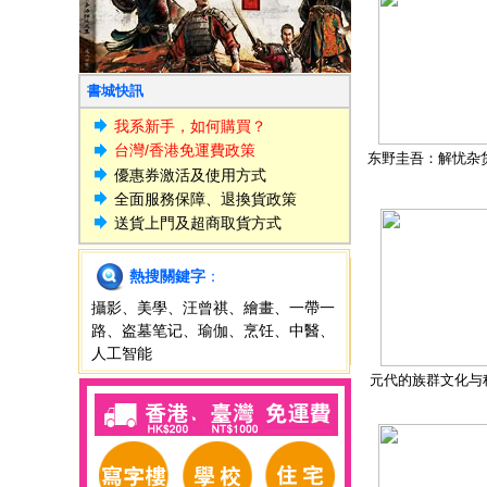
書城快訊
我系新手，如何購買？
台灣/香港免運費政策
东野圭吾：解忧杂
優惠券激活及使用方式
全面服務保障、退換貨政策
送貨上門及超商取貨方式
熱搜關鍵字
：
攝影
、
美學
、
汪曾祺
、
繪畫
、
一帶一
路
、
盗墓笔记
、
瑜伽
、
烹饪
、
中醫
、
人工智能
元代的族群文化与