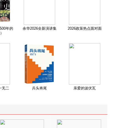
500年的
余华2026全新演讲集
2026政策热点面对面
）
一无二
兵头将尾
亲爱的波伏瓦