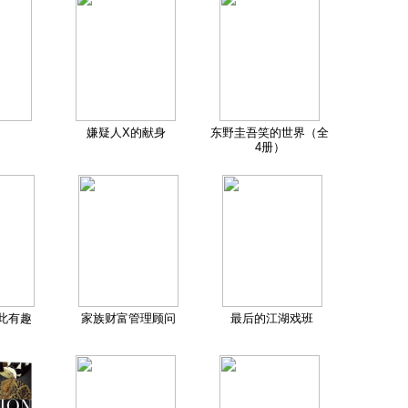
嫌疑人X的献身
东野圭吾笑的世界（全
4册）
此有趣
家族财富管理顾问
最后的江湖戏班