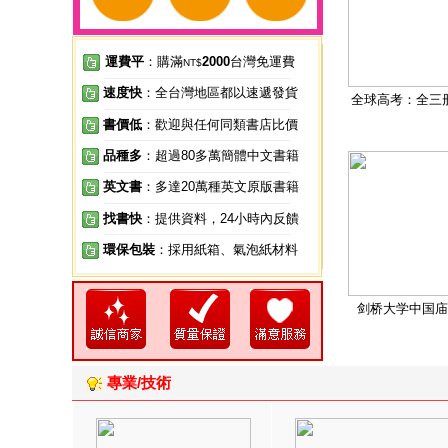
運費平
：購滿
2000
台灣免運費
NT$
速度快
：全台灣地區都以速遞發貨
全球高考：全三
書價低
：歡迎與任何同類書店比價
品種多
：超過80多萬簡體中文書籍
英文書
：多達20萬種英文原版書籍
找書快
：提供資料，24小時內反饋
環保包裝
：採用紙箱、氣泡紙材料
剑桥大学中国庙
專業/技術