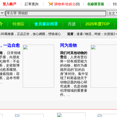
登入帳戶
|
訂單查詢
|
購物車/收銀台
(0)
|
在線留言板
|
付
介
特價區
會員書架精選
月讀
2025年度TOP
100萬種書，正品正价，放心網購，悭钱省心
送貨
：速遞 / 物流，時效：出貨後2-
，一边自愈
同为造物
南
， 日常情绪
我们对其他动物的
手册，向朋友
责任
，人类有责任
礼物书：不会
将一切有感受能力
系，史密斯博
的动物，都作为康
治愈系嘴替。
德所说的“目的自
修炼指南：容
身”来对待。集中呈
系，这本书帮
现了科斯嘉德关于
.
动物议题的核心研
究成果，也是动物
伦理领域的重要著
作。...