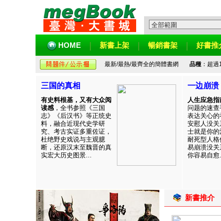
HOME
新書上架
暢銷書架
好書推
最新/最熱/最齊全的簡體書網
品種
：超過
三国的真相
一边崩溃
有史料根基，又有大众阅
人生应急指
读感
，全书参照《三国
问题的速查
志》《后汉书》等正统史
表达关心的
料，融合近现代史学研
安慰人没关
究、考古实证多重佐证，
士就是你的
杜绝野史戏说与主观臆
耐死型人格
断，还原汉末至魏晋的真
易崩溃没关
实宏大历史图景...
你容易自愈..
新書推介