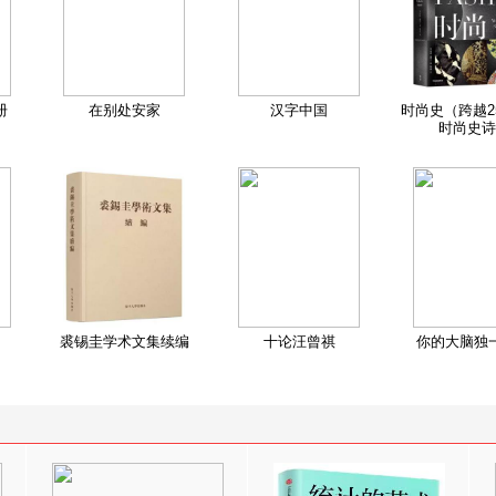
册
在别处安家
汉字中国
时尚史（跨越2
时尚史诗
裘锡圭学术文集续编
十论汪曾祺
你的大脑独