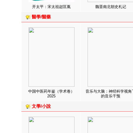
开太平：宋太祖赵匡胤
魏晋南北朝史札记
醫學/醫藥
中国中医药年鉴（学术卷）
音乐与大脑：神经科学视角
2025
的音乐干预
文學/小說