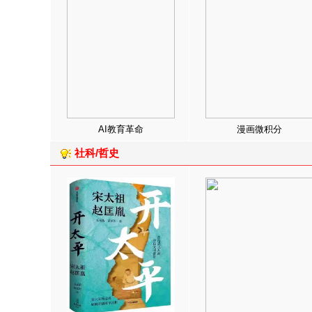
AI教育革命
漫画微积分
社科/哲史