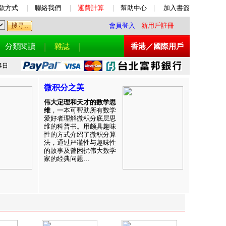
款方式
|
聯絡我們
|
運費計算
|
幫助中心
|
加入書簽
會員登入
新用戶註冊
分類閱讀
雜誌
香港／國際用戶
4日
微积分之美
伟大定理和天才的数学思
维
，一本可帮助所有数学
爱好者理解微积分底层思
维的科普书。用颇具趣味
性的方式介绍了微积分算
法，通过严谨性与趣味性
的故事及曾困扰伟大数学
家的经典问题...