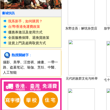
書城快訊
我系新手，如何購買？
台灣/香港免運費政策
东野圭吾：解忧杂货店
放
優惠券激活及使用方式
全面服務保障、退換貨政策
送貨上門及超商取貨方式
熱搜關鍵字
：
攝影
、
美學
、
汪曾祺
、
繪畫
、
一帶一
路
、
盗墓笔记
、
瑜伽
、
烹饪
、
中醫
、
人工智能
元代的族群文化与科举
七