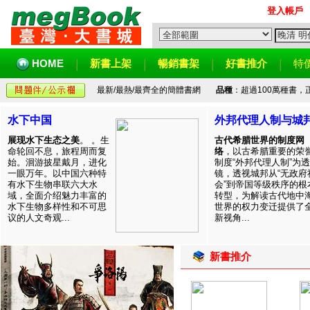
登入帳戶
HOME
新書上架
暢銷書架
好書推介
特
最新/最熱/最齊全的簡體書網
品種
：超過100萬種書
水下中国
外邦代理人制与城
展现水下生态之美
。 。生
古代希腊世界的制度网
命轮回不息，旅程周而复
络
，以古希腊重要的荣
始。洄游披星戴月，进化
制度“外邦代理人制”为透
一眼万年。以中国六种特
镜，透视城邦从“无政府
有水下生物串联六大水
会”到帝国等级秩序的根
域，全面介绍魅力丰富的
转型，为解读古代地中
水下生物多样性和不可思
世界的权力变迁提供了
议的人文奇观...
新视角...
新書推介