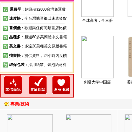
運費平
：購滿
2000
台灣免運費
NT$
速度快
：全台灣地區都以速遞發貨
全球高考：全三册
書價低
：歡迎與任何同類書店比價
品種多
：超過80多萬簡體中文書籍
英文書
：多達20萬種英文原版書籍
找書快
：提供資料，24小時內反饋
環保包裝
：採用紙箱、氣泡紙材料
剑桥大学中国庙
裘
專業/技術