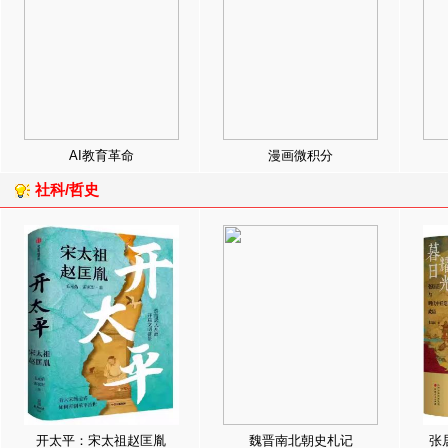
AI教育革命
漫画微积分
社科/哲史
开太平：宋太祖赵匡胤
魏晋南北朝史札记
张