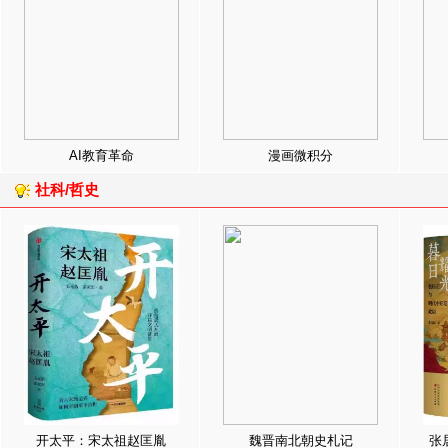
AI教育革命
漫画微积分
社科/哲史
开太平：宋太祖赵匡胤
魏晋南北朝史札记
张