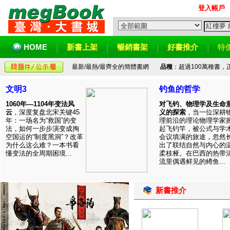
登入帳戶
HOME
新書上架
暢銷書架
好書推介
特
最新/最熱/最齊全的簡體書網
品種
：超過100萬種書
文明3
钓鱼的哲学
1060年—1104年变法风
对飞钓、物理学及生命
云
，深度复盘北宋关键45
义的探索
，当一位深耕
年：一场名为“救国”的变
理前沿的理论物理学家
法，如何一步步演变成掏
起飞钓竿，被公式与学
空国运的“制度黑洞”？改革
会议填满的旅途，忽然
为什么这么难？一本书看
出了联结自然与内心的
懂变法的全周期困境...
柔枝桠。在巴西的热带
流里偶遇鲜见的鳟鱼...
新書推介