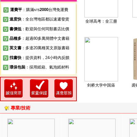
運費平
：購滿
2000
台灣免運費
NT$
速度快
：全台灣地區都以速遞發貨
全球高考：全三册
書價低
：歡迎與任何同類書店比價
品種多
：超過80多萬簡體中文書籍
英文書
：多達20萬種英文原版書籍
找書快
：提供資料，24小時內反饋
環保包裝
：採用紙箱、氣泡紙材料
剑桥大学中国庙
裘
專業/技術