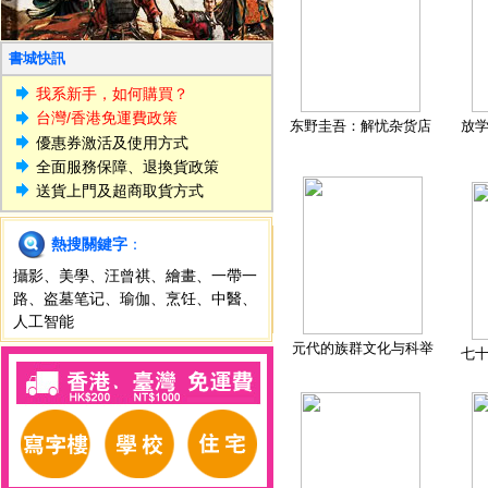
書城快訊
我系新手，如何購買？
台灣/香港免運費政策
东野圭吾：解忧杂货店
放
優惠券激活及使用方式
全面服務保障、退換貨政策
送貨上門及超商取貨方式
熱搜關鍵字
：
攝影
、
美學
、
汪曾祺
、
繪畫
、
一帶一
路
、
盗墓笔记
、
瑜伽
、
烹饪
、
中醫
、
人工智能
元代的族群文化与科举
七