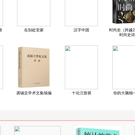
册
在别处安家
汉字中国
时尚史（跨越2
时尚史诗
裘锡圭学术文集续编
十论汪曾祺
你的大脑独