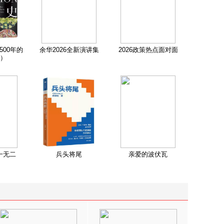
500年的
余华2026全新演讲集
2026政策热点面对面
）
一无二
兵头将尾
亲爱的波伏瓦