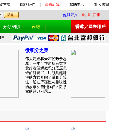
款方式
|
聯絡我們
|
運費計算
|
幫助中心
|
加入書簽
會員登入
新用戶註冊
分類閱讀
雜誌
香港／國際用戶
4日
微积分之美
伟大定理和天才的数学思
维
，一本可帮助所有数学
爱好者理解微积分底层思
维的科普书。用颇具趣味
性的方式介绍了微积分算
法，通过严谨性与趣味性
的故事及曾困扰伟大数学
家的经典问题...