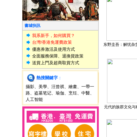
書城快訊
我系新手，如何購買？
台灣/香港免運費政策
东野圭吾：解忧杂
優惠券激活及使用方式
全面服務保障、退換貨政策
送貨上門及超商取貨方式
熱搜關鍵字
：
攝影
、
美學
、
汪曾祺
、
繪畫
、
一帶一
路
、
盗墓笔记
、
瑜伽
、
烹饪
、
中醫
、
人工智能
元代的族群文化与