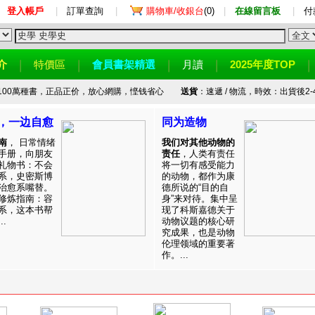
登入帳戶
|
訂單查詢
|
購物車/收銀台
(0)
|
在線留言板
|
付
介
特價區
會員書架精選
月讀
2025年度TOP
100萬種書，正品正价，放心網購，悭钱省心
送貨
：速遞 / 物流，時效：出貨後2-
，一边自愈
同为造物
南
， 日常情绪
我们对其他动物的
手册，向朋友
责任
，人类有责任
礼物书：不会
将一切有感受能力
系，史密斯博
的动物，都作为康
治愈系嘴替。
德所说的“目的自
修炼指南：容
身”来对待。集中呈
系，这本书帮
现了科斯嘉德关于
.
动物议题的核心研
究成果，也是动物
伦理领域的重要著
作。...