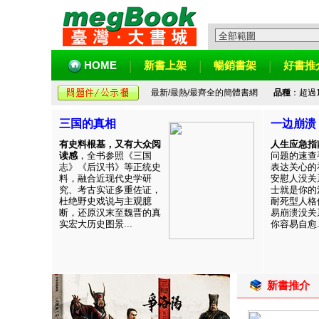
HOME
新書上架
暢銷書架
好書推
最新/最熱/最齊全的簡體書網
品種
：超過
三国的真相
一边崩溃
有史料根基，又有大众阅
人生应急指
读感
，全书参照《三国
问题的速查
志》《后汉书》等正统史
表达关心的
料，融合近现代史学研
安慰人没关
究、考古实证多重佐证，
士就是你的
杜绝野史戏说与主观臆
耐死型人格
断，还原汉末至魏晋的真
易崩溃没关
实宏大历史图景...
你容易自愈..
新書推介