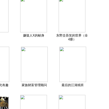
嫌疑人X的献身
东野圭吾笑的世界（全
4册）
此有趣
家族财富管理顾问
最后的江湖戏班