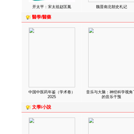
开太平：宋太祖赵匡胤
魏晋南北朝史札记
醫學/醫藥
中国中医药年鉴（学术卷）
音乐与大脑：神经科学视角
2025
的音乐干预
文學/小說