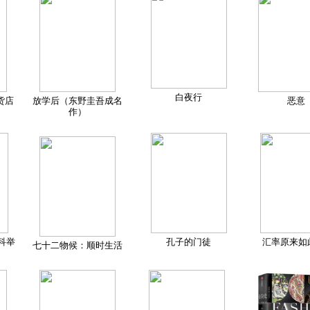
白夜行
货店
放学后（东野圭吾成名
恶意
作）
科举
孔子的门徒
汇率原来如
七十二物候：顺时生活