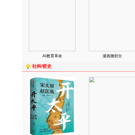
AI教育革命
漫画微积分
社科/哲史