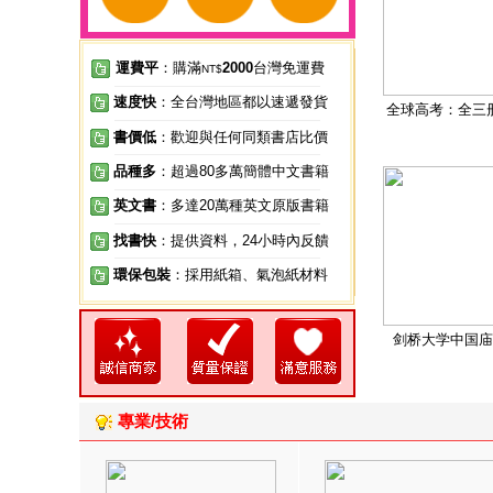
運費平
：購滿
2000
台灣免運費
NT$
速度快
：全台灣地區都以速遞發貨
全球高考：全三
書價低
：歡迎與任何同類書店比價
品種多
：超過80多萬簡體中文書籍
英文書
：多達20萬種英文原版書籍
找書快
：提供資料，24小時內反饋
環保包裝
：採用紙箱、氣泡紙材料
剑桥大学中国庙
專業/技術