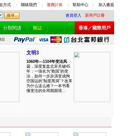
款方式
|
聯絡我們
|
運費計算
|
幫助中心
|
加入書簽
會員登入
新用戶註冊
分類閱讀
雜誌
香港／國際用戶
4日
文明3
1060年—1104年变法风
云
，深度复盘北宋关键45
年：一场名为“救国”的变
法，如何一步步演变成掏
空国运的“制度黑洞”？改革
为什么这么难？一本书看
懂变法的全周期困境...