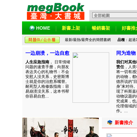
HOME
新書上架
暢銷書架
好書推
最新/最熱/最齊全的簡體書網
品種
：超過
一边崩溃，一边自愈
同为造物
人生应急指南
， 日常情绪
我们对其他
问题的速查手册，向朋友
责任
，人类
表达关心的礼物书：不会
将一切有感
安慰人没关系，史密斯博
的动物，都
士就是你的治愈系嘴替。
德所说的“
耐死型人格修炼指南：容
身”来对待
易崩溃没关系，这本书帮
现了科斯嘉
你容易自愈...
动物议题的
究成果，也
伦理领域的
作。...
新書推介