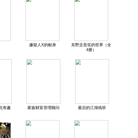
嫌疑人X的献身
东野圭吾笑的世界（全
4册）
此有趣
家族财富管理顾问
最后的江湖戏班