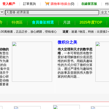
登入帳戶
|
訂單查詢
|
購物車/收銀台
(0)
|
在線留言板
|
付
介
特價區
會員書架精選
月讀
2025年度TOP
100萬種書，正品正价，放心網購，悭钱省心
送貨
：速遞 / 物流，時效：出貨後2-
微积分之美
动物的
伟大定理和天才的数学思
有责任
维
，一本可帮助所有数学
受能力
爱好者理解微积分底层思
作为康
维的科普书。用颇具趣味
目的自
性的方式介绍了微积分算
。集中呈
法，通过严谨性与趣味性
德关于
的故事及曾困扰伟大数学
核心研
家的经典问题...
是动物
重要著