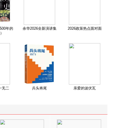
500年的
余华2026全新演讲集
2026政策热点面对面
）
一无二
兵头将尾
亲爱的波伏瓦