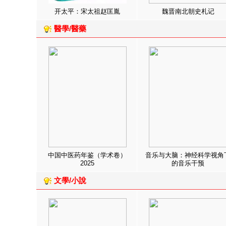
开太平：宋太祖赵匡胤
魏晋南北朝史札记
醫學/醫藥
中国中医药年鉴（学术卷）
音乐与大脑：神经科学视角
2025
的音乐干预
文學/小說