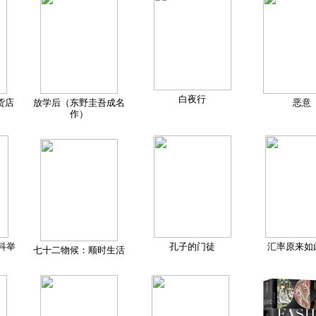
白夜行
货店
放学后（东野圭吾成名
恶意
作）
科举
孔子的门徒
汇率原来如
七十二物候：顺时生活