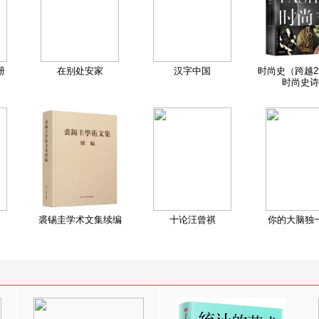
册
在别处安家
汉字中国
时尚史（跨越2
时尚史诗
裘锡圭学术文集续编
十论汪曾祺
你的大脑独