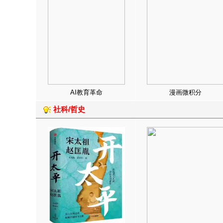
AI教育革命
漫画微积分
社科/哲史