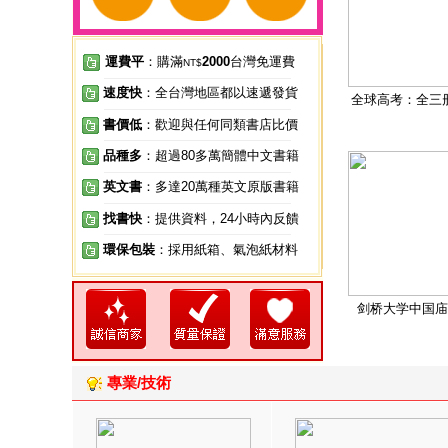
運費平
：購滿
2000
台灣免運費
NT$
速度快
：全台灣地區都以速遞發貨
全球高考：全三
書價低
：歡迎與任何同類書店比價
品種多
：超過80多萬簡體中文書籍
英文書
：多達20萬種英文原版書籍
找書快
：提供資料，24小時內反饋
環保包裝
：採用紙箱、氣泡紙材料
剑桥大学中国庙
專業/技術