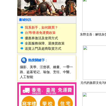
書城快訊
我系新手，如何購買？
台灣/香港免運費政策
东野圭吾：解忧杂
優惠券激活及使用方式
全面服務保障、退換貨政策
送貨上門及超商取貨方式
熱搜關鍵字
：
攝影
、
美學
、
汪曾祺
、
繪畫
、
一帶一
路
、
盗墓笔记
、
瑜伽
、
烹饪
、
中醫
、
人工智能
元代的族群文化与