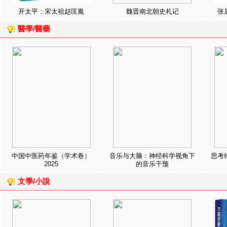
开太平：宋太祖赵匡胤
魏晋南北朝史札记
张
醫學/醫藥
中国中医药年鉴（学术卷）
音乐与大脑：神经科学视角下
思考
2025
的音乐干预
文學/小說