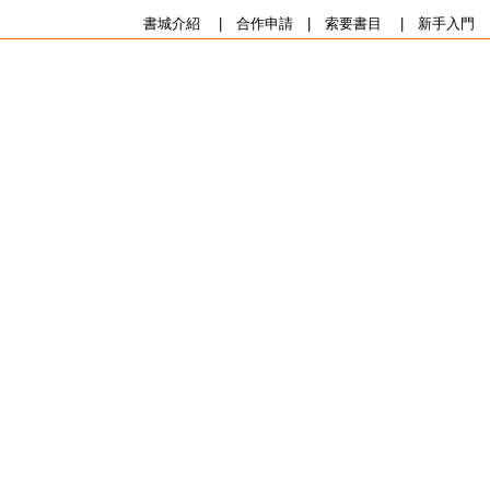
書城介紹
|
合作申請
|
索要書目
|
新手入門