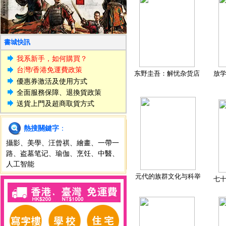
書城快訊
我系新手，如何購買？
台灣/香港免運費政策
东野圭吾：解忧杂货店
放
優惠券激活及使用方式
全面服務保障、退換貨政策
送貨上門及超商取貨方式
熱搜關鍵字
：
攝影
、
美學
、
汪曾祺
、
繪畫
、
一帶一
路
、
盗墓笔记
、
瑜伽
、
烹饪
、
中醫
、
人工智能
元代的族群文化与科举
七