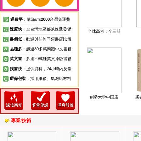
運費平
：購滿
2000
台灣免運費
NT$
速度快
：全台灣地區都以速遞發貨
全球高考：全三册
書價低
：歡迎與任何同類書店比價
品種多
：超過80多萬簡體中文書籍
英文書
：多達20萬種英文原版書籍
找書快
：提供資料，24小時內反饋
環保包裝
：採用紙箱、氣泡紙材料
剑桥大学中国庙
裘
專業/技術