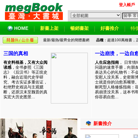
登入帳戶
HOME
新書上架
暢銷書架
好書推介
特
最新/最熱/最齊全的簡體書網
品種
：超過100萬種書
三国的真相
一边崩溃，一边自
有史料根基，又有大众阅
人生应急指南
， 日常情
读感
，全书参照《三国
问题的速查手册，向朋
志》《后汉书》等正统史
表达关心的礼物书：不
料，融合近现代史学研
安慰人没关系，史密斯
究、考古实证多重佐证，
士就是你的治愈系嘴替
杜绝野史戏说与主观臆
耐死型人格修炼指南：
断，还原汉末至魏晋的真
易崩溃没关系，这本书
实宏大历史图景...
你容易自愈...
新書推介