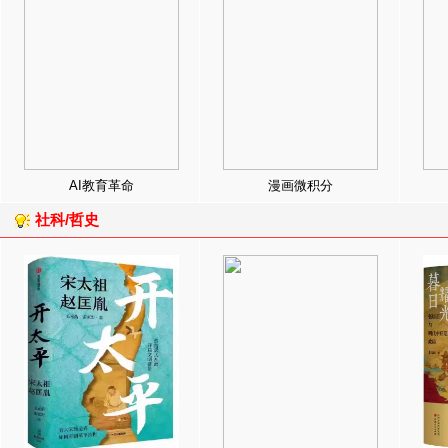
AI教育革命
漫画微积分
社科/哲史