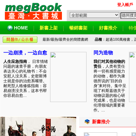
登入帳戶
HOME
新書上架
暢銷書架
好書推介
特
最新/最熱/最齊全的簡體書網
品種
：超過100萬種書
一边崩溃，一边自愈
同为造物
人生应急指南
， 日常情绪
我们对其他动物的
问题的速查手册，向朋友
责任
，人类有责任
表达关心的礼物书：不会
将一切有感受能力
安慰人没关系，史密斯博
的动物，都作为康
士就是你的治愈系嘴替。
德所说的“目的自
耐死型人格修炼指南：容
身”来对待。集中呈
易崩溃没关系，这本书帮
现了科斯嘉德关于
你容易自愈...
动物议题的核心研
究成果，也是动物
伦理领域的重要著
作。...
新書推介