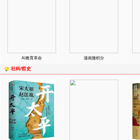
AI教育革命
漫画微积分
社科/哲史