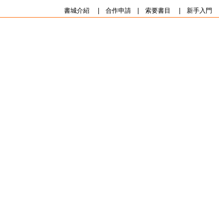
書城介紹
|
合作申請
|
索要書目
|
新手入門