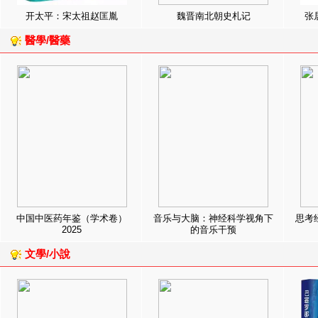
开太平：宋太祖赵匡胤
魏晋南北朝史札记
张
醫學/醫藥
中国中医药年鉴（学术卷）
音乐与大脑：神经科学视角下
思考
2025
的音乐干预
文學/小說