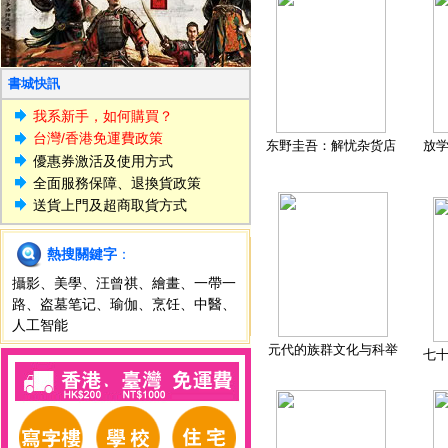
書城快訊
我系新手，如何購買？
台灣/香港免運費政策
东野圭吾：解忧杂货店
放
優惠券激活及使用方式
全面服務保障、退換貨政策
送貨上門及超商取貨方式
熱搜關鍵字
：
攝影
、
美學
、
汪曾祺
、
繪畫
、
一帶一
路
、
盗墓笔记
、
瑜伽
、
烹饪
、
中醫
、
人工智能
元代的族群文化与科举
七