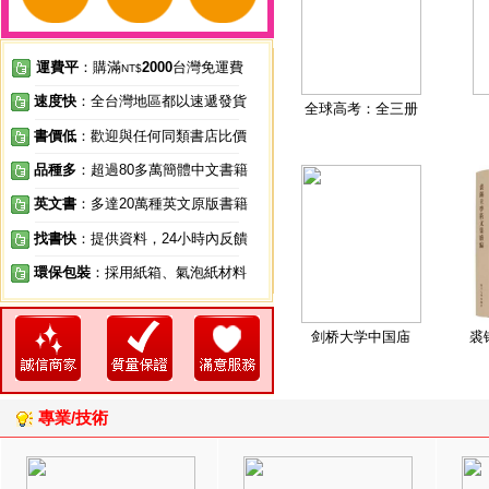
運費平
：購滿
2000
台灣免運費
NT$
速度快
：全台灣地區都以速遞發貨
全球高考：全三册
書價低
：歡迎與任何同類書店比價
品種多
：超過80多萬簡體中文書籍
英文書
：多達20萬種英文原版書籍
找書快
：提供資料，24小時內反饋
環保包裝
：採用紙箱、氣泡紙材料
剑桥大学中国庙
裘
專業/技術