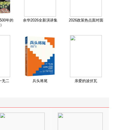
500年的
余华2026全新演讲集
2026政策热点面对面
）
一无二
兵头将尾
亲爱的波伏瓦