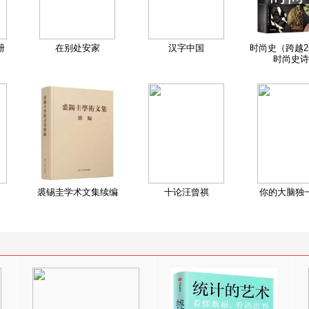
册
在别处安家
汉字中国
时尚史（跨越2
时尚史诗
裘锡圭学术文集续编
十论汪曾祺
你的大脑独