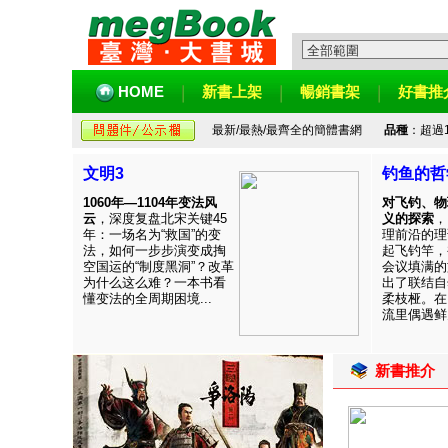
HOME
新書上架
暢銷書架
好書推
最新/最熱/最齊全的簡體書網
品種
：超過
文明3
钓鱼的哲
1060年—1104年变法风
对飞钓、物
云
，深度复盘北宋关键45
义的探索
，
年：一场名为“救国”的变
理前沿的理
法，如何一步步演变成掏
起飞钓竿，
空国运的“制度黑洞”？改革
会议填满的
为什么这么难？一本书看
出了联结自
懂变法的全周期困境...
柔枝桠。在
流里偶遇鲜见
新書推介