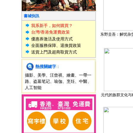
書城快訊
我系新手，如何購買？
台灣/香港免運費政策
东野圭吾：解忧杂
優惠券激活及使用方式
全面服務保障、退換貨政策
送貨上門及超商取貨方式
熱搜關鍵字
：
攝影
、
美學
、
汪曾祺
、
繪畫
、
一帶一
路
、
盗墓笔记
、
瑜伽
、
烹饪
、
中醫
、
人工智能
元代的族群文化与