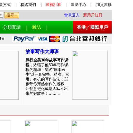
款方式
|
聯絡我們
|
運費計算
|
幫助中心
|
加入書簽
會員登入
新用戶註冊
分類閱讀
雜誌
香港／國際用戶
4日
故事写作大师班
风行全美30年故事写作课
程
，浓缩了他30年写作课
程的精华，知名“剧本医
生”以一套完整、精准、实
用、有机的写作技法，22
步带你穿越创作的迷雾，
让创意进化成别人写不出
来的好故事！……...