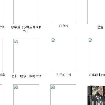
白夜行
货店
放学后（东野圭吾成名
恶意
作）
科举
孔子的门徒
汇率原来如
七十二物候：顺时生活