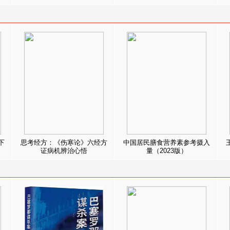
下
思考经方：《伤寒论》六经方
中国居民膳食营养素参考摄入
证病机辨治心悟
量（2023版）