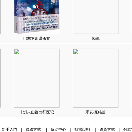
巴塞罗那谋杀案
烧纸
非洲火山群岛行医记
禾安·完结篇
|
新手入門
|
聯絡方式
|
幫助中心
|
找書說明
|
送貨方式
|
付款