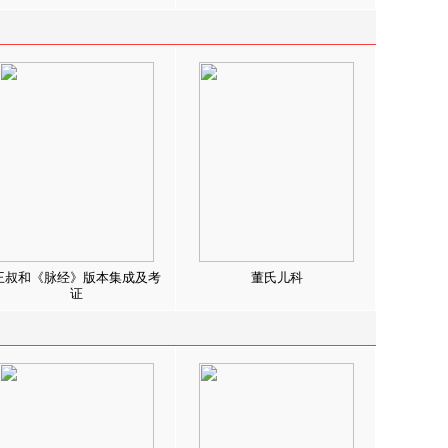
王叔和《脉经》版本集成及考
董氏儿科
证