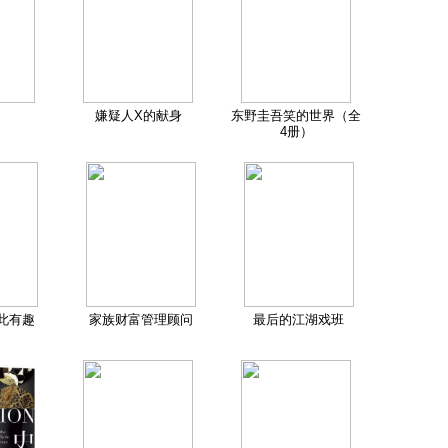
嫌疑人X的献身
东野圭吾笑的世界（全
4册）
此有趣
家族财富管理顾问
最后的江湖戏班