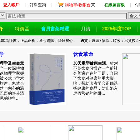
登入帳戶
|
訂單查詢
|
購物車/收銀台
(0)
|
在線留言板
|
付
介
特價區
會員書架精選
月讀
2025年度TOP
100萬種書，正品正价，放心網購，悭钱省心
送貨
：速遞 / 物流，時效：出貨後2-
学
饮食革命
理学及生命意
30天重塑健康生活
。针对
当一位深耕物
不良饮食习惯这一当前社
论物理学家握
会普遍存在的问题，介绍
被公式与学术
了饮食对健康的重大影
旅途，忽然长
响，帮助读者学会正确选
然与内心的温
择健康的食品，防止陷入
巴西的热带清
虚假营销的陷阱...
的鳟鱼...