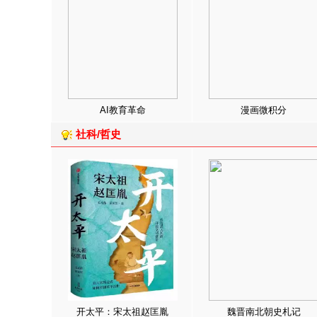
AI教育革命
漫画微积分
社科/哲史
开太平：宋太祖赵匡胤
魏晋南北朝史札记