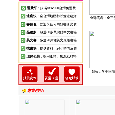
運費平
：購滿
2000
台灣免運費
NT$
速度快
：全台灣地區都以速遞發貨
全球高考：全三
書價低
：歡迎與任何同類書店比價
品種多
：超過80多萬簡體中文書籍
英文書
：多達20萬種英文原版書籍
找書快
：提供資料，24小時內反饋
環保包裝
：採用紙箱、氣泡紙材料
剑桥大学中国庙
專業/技術